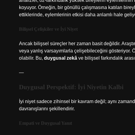
analizler, öz-farkındalık yüksek bireylerin eylemlerin
koyuyor. Örneğin, bir gönüllü çalışmasına katılan birey
ettiklerinde, eylemlerinin etkisi daha anlamlı hale geliy
Bilişsel Çelişkiler ve İyi Niyet
Ancak bilişsel süreçler her zaman basit değildir. Araştır
veya yanlış varsayımlarla çelişebileceğini gösteriyor. Ör
olabilir. Bu,
duygusal zekâ
ve bilişsel farkındalık aras
—
Duygusal Perspektif: İyi Niyetin Kalbi
İyi niyet sadece zihinsel bir kavram değil; aynı zamanda
davranışlarını şekillendirir.
Empati ve Duygusal Yanıt