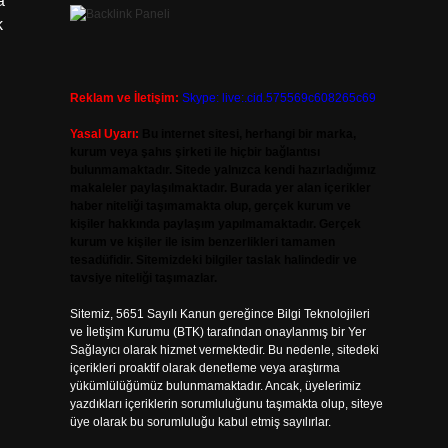
a
k
Reklam ve İletişim:
Skype: live:.cid.575569c608265c69
Yasal Uyarı:
Bu internet sitesi, herhangi bir marka,
kurum veya şahıs şirketi ile hiçbir bağlantısı
bulunmamaktadır. Sitede yalnızca kendi hazırladığımız
makaleler paylaşılmaktadır. Burada yer alan içerikler
haber niteliği taşımamakta olup, gerçek kurum ve
kişiler hakkında paylaşım yapılmamaktadır. Gerçek
kurum ve kişiler ile isim benzerlikleri tamamen
tesadüfidir. Sitemizdeki bilgiler taslak halindedir ve
tavsiye niteliği taşımazlar.
Sitemiz, 5651 Sayılı Kanun gereğince Bilgi Teknolojileri
ve İletişim Kurumu (BTK) tarafından onaylanmış bir Yer
Sağlayıcı olarak hizmet vermektedir. Bu nedenle, sitedeki
içerikleri proaktif olarak denetleme veya araştırma
yükümlülüğümüz bulunmamaktadır. Ancak, üyelerimiz
yazdıkları içeriklerin sorumluluğunu taşımakta olup, siteye
üye olarak bu sorumluluğu kabul etmiş sayılırlar.