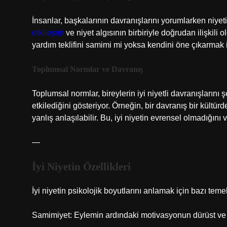
İnsanlar, başkalarının davranışlarını yorumlarken niyeti
etkileşim
ve niyet algısının birbiriyle doğrudan ilişkili
yardım teklifini samimi mi yoksa kendini öne çıkarmak içi
Toplumsal Normlar ve Davranış
Toplumsal normlar, bireylerin iyi niyetli davranışlarını şek
etkilediğini gösteriyor. Örneğin, bir davranış bir kültürd
yanlış anlaşılabilir. Bu, iyi niyetin evrensel olmadığın
—
İyi Niyetin Özellikleri
İyi niyetin psikolojik boyutlarını anlamak için bazı temel 
Samimiyet: Eylemin ardındaki motivasyonun dürüst ve 