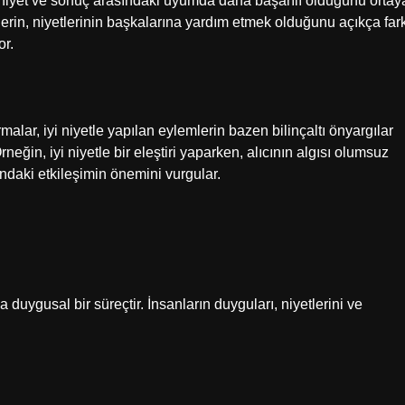
in niyet ve sonuç arasındaki uyumda daha başarılı olduğunu ortay
lerin, niyetlerinin başkalarına yardım etmek olduğunu açıkça far
or.
malar, iyi niyetle yapılan eylemlerin bazen bilinçaltı önyargılar
neğin, iyi niyetle bir eleştiri yaparken, alıcının algısı olumsuz
ındaki etkileşimin önemini vurgular.
 duygusal bir süreçtir. İnsanların duyguları, niyetlerini ve