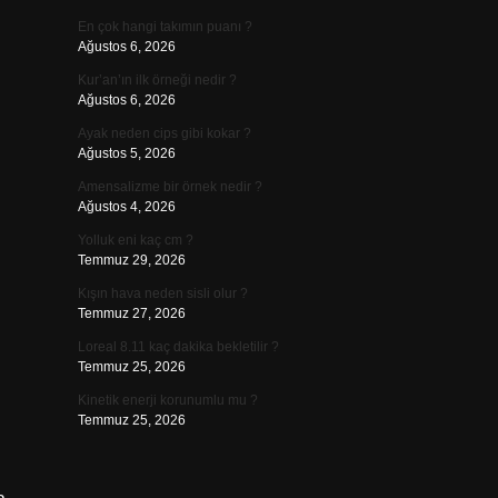
En çok hangi takımın puanı ?
Ağustos 6, 2026
Kur’an’ın ilk örneği nedir ?
Ağustos 6, 2026
Ayak neden cips gibi kokar ?
Ağustos 5, 2026
Amensalizme bir örnek nedir ?
Ağustos 4, 2026
Yolluk eni kaç cm ?
Temmuz 29, 2026
Kışın hava neden sisli olur ?
Temmuz 27, 2026
Loreal 8.11 kaç dakika bekletilir ?
Temmuz 25, 2026
Kinetik enerji korunumlu mu ?
Temmuz 25, 2026