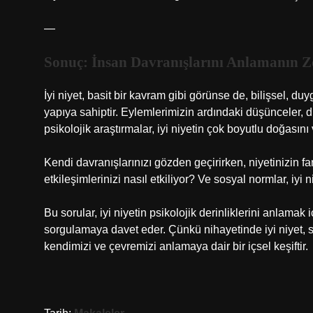
—
Sonuç: İnsan Davranışlarını Anlamanın Z
İyi niyet, basit bir kavram gibi görünse de, bilişsel, d
yapıya sahiptir. Eylemlerimizin ardındaki düşünceler, d
psikolojik araştırmalar, iyi niyetin çok boyutlu doğasını v
Kendi davranışlarınızı gözden geçirirken, niyetinizin f
etkileşimlerinizi nasıl etkiliyor? Ve sosyal normlar, iyi 
Bu sorular, iyi niyetin psikolojik derinliklerini anlamak
sorgulamaya davet eder. Çünkü nihayetinde iyi niyet,
kendimizi ve çevremizi anlamaya dair bir içsel keşiftir.