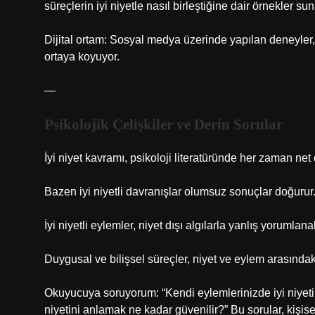
süreçlerin iyi niyetle nasıl birleştiğine dair örnekler su
Dijital ortam: Sosyal medya üzerinde yapılan deneyler, n
ortaya koyuyor.
—
Psikolojik Çelişkiler ve Derin Sorular
İyi niyet kavramı, psikoloji literatüründe her zaman net d
Bazen iyi niyetli davranışlar olumsuz sonuçlar doğurur
İyi niyetli eylemler, niyet dışı algılarla yanlış yorumlanab
Duygusal ve bilişsel süreçler, niyet ve eylem arasındak
Okuyucuya soruyorum: “Kendi eylemlerinizde iyi niyeti
niyetini anlamak ne kadar güvenilir?” Bu sorular, kişise