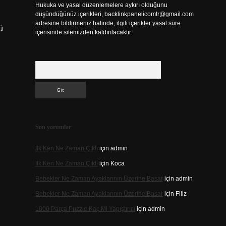
Hukuka ve yasal düzenlemelere aykırı olduğunu
düşündüğünüz içerikleri,
backlinkpanelicomtr@gmail.com
adresine bildirmeniz halinde, ilgili içerikler yasal süre
ü
içerisinde sitemizden kaldırılacaktır.
Arama
Son yorumlar
Ilk Ken Ne Zaman Çıktı
için
admin
Ilk Ken Ne Zaman Çıktı
için
Koca
Bebekler Ne Zaman Ayaklarının Üzerine Basar
için
admin
Bebekler Ne Zaman Ayaklarının Üzerine Basar
için
Filiz
1000 Parça Puzzle Kaç Ml Yapıştırıcı
için
admin