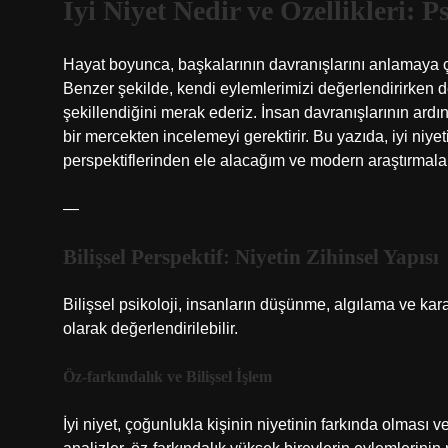
İyi Niyet Nedir ve Özellikleri: 
Hayat boyunca, başkalarının davranışlarını anlamaya çal
Benzer şekilde, kendi eylemlerimizi değerlendirirken de
şekillendiğini merak ederiz. İnsan davranışlarının ardın
bir mercekten incelemeyi gerektirir. Bu yazıda, iyi niyeti
perspektiflerinden ele alacağım ve modern araştırmala
—
Bilişsel Perspektif: Niyetin Zihinsel Yapısı
Bilişsel psikoloji, insanların düşünme, algılama ve karar
olarak değerlendirilebilir.
Öz-farkındalık ve Bilişsel İşlem
İyi niyet, çoğunlukla kişinin niyetinin farkında olması