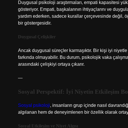
Duygusal psikoloji araştırmaları, empati kapasitesi yüks
gösteriyor. Empati, başkalarının ihtiyaçlarını ve duygul
yardım ederken, sadece kurallar çerçevesinde değil, ö
bir göstergesidir.
Duygusal Çelişkiler
Ancak duygusal süreçler karmaşıktır. Bir kişi iyi niyet
farkında olmayabilir. Bu durum, psikolojik vaka çalışma
arasındaki çelişkiyi ortaya çıkarır.
—
Sosyal Perspektif: İyi Niyetin Etkileşim B
Sosyal psikoloji
, insanların grup içinde nasıl davrandığ
algılanan hem de deneyimlenen bir özellik olarak ortay
Sosyal Etkileşim ve Niyet Algısı