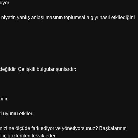
nuyor.
iyetin yanlış anlaşılmasının toplumsal algıyı nasıl etkilediğini
eğildir. Çelişkili bulgular şunlardır:
.
ilir.
i uyumu etkiler.
nizi ne ölçüde fark ediyor ve yönetiyorsunuz? Başkalarının
l iç gözlemleri teşvik eder.