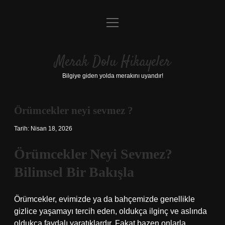
menüyü
Anasayfa
aç
Gizlilik Politikası
Merak Dolu Hikayeler
Yasal Uyarı
Bilgiye giden yolda merakını uyandır!
Hakkımızda
Örümcekler neyi sevmez ?
Tarih: Nisan 18, 2026
Örümcekler Neyi Sevmez?
Bilimsel Bir Bakışla
Örümcekler, evimizde ya da bahçemizde genellikle
gizlice yaşamayı tercih eden, oldukça ilginç ve aslında
oldukça faydalı yaratıklardır. Fakat bazen onlarla