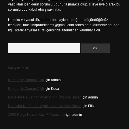
yazdıkları içeriklerin sorumluluğunu taşımakta olup, siteye üye olarak bu
sorumluluğu kabul etmiş sayılırlar.
Hukuka ve yasal düzenlemelere aykırı olduğunu düşündüğünüz
içerikleri,
backlinkpanelicomtr@gmail.com
adresine bildirmeniz halinde,
ilgili içerikler yasal süre içerisinde sitemizden kaldırılacaktır.
Arama
Son yorumlar
Ilk Ken Ne Zaman Çıktı
için
admin
Ilk Ken Ne Zaman Çıktı
için
Koca
Bebekler Ne Zaman Ayaklarının Üzerine Basar
için
admin
Bebekler Ne Zaman Ayaklarının Üzerine Basar
için
Filiz
1000 Parça Puzzle Kaç Ml Yapıştırıcı
için
admin