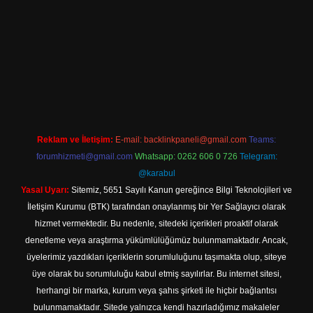
r
Reklam ve İletişim:
E-mail:
backlinkpaneli@gmail.com
Teams:
forumhizmeti@gmail.com
Whatsapp: 0262 606 0 726
Telegram:
@karabul
Yasal Uyarı:
Sitemiz, 5651 Sayılı Kanun gereğince Bilgi Teknolojileri ve
İletişim Kurumu (BTK) tarafından onaylanmış bir Yer Sağlayıcı olarak
hizmet vermektedir. Bu nedenle, sitedeki içerikleri proaktif olarak
denetleme veya araştırma yükümlülüğümüz bulunmamaktadır. Ancak,
üyelerimiz yazdıkları içeriklerin sorumluluğunu taşımakta olup, siteye
üye olarak bu sorumluluğu kabul etmiş sayılırlar. Bu internet sitesi,
herhangi bir marka, kurum veya şahıs şirketi ile hiçbir bağlantısı
bulunmamaktadır. Sitede yalnızca kendi hazırladığımız makaleler