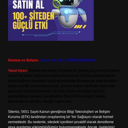
Reklam ve İletişim:
Skype: live:.cid.575569c608265c69
Yasal Uyarı:
Bu internet sitesi, herhangi bir marka, kurum veya şahıs
şirketi ile hiçbir bağlantısı bulunmamaktadır. Sitede yalnızca kendi
hazırladığımız makaleler paylaşılmaktadır. Burada yer alan içerikler
haber niteliği taşımamakta olup, gerçek kurum ve kişiler hakkında
paylaşım yapılmamaktadır. Gerçek kurum ve kişiler ile isim
benzerlikleri tamamen tesadüfidir. Sitemizdeki bilgiler taslak
halindedir ve tavsiye niteliği taşımazlar.
Sitemiz, 5651 Sayılı Kanun gereğince Bilgi Teknolojileri ve İletişim
Kurumu (BTK) tarafından onaylanmış bir Yer Sağlayıcı olarak hizmet
vermektedir. Bu nedenle, sitedeki içerikleri proaktif olarak denetleme
veya araştırma yükümlülüğümüz bulunmamaktadır. Ancak, üyelerimiz