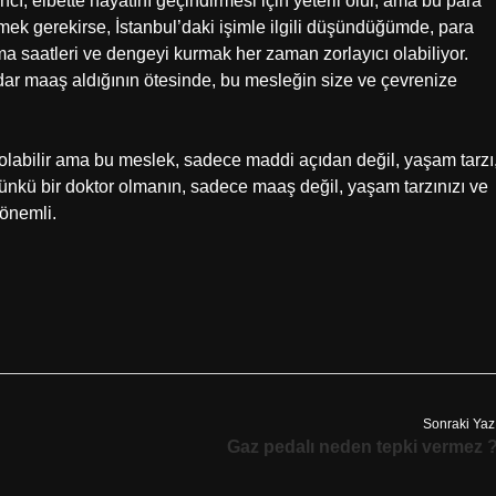
ı, elbette hayatını geçindirmesi için yeterli olur, ama bu para
ek gerekirse, İstanbul’daki işimle ilgili düşündüğümde, para
şma saatleri ve dengeyi kurmak her zaman zorlayıcı olabiliyor.
ar maaş aldığının ötesinde, bu mesleğin size ve çevrenize
olabilir ama bu meslek, sadece maddi açıdan değil, yaşam tarzı
Çünkü bir doktor olmanın, sadece maaş değil, yaşam tarzınızı ve
 önemli.
Sonraki Yaz
Gaz pedalı neden tepki vermez 