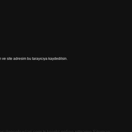
ve site adresim bu tarayıcıya kaydedilsin.
tps://gecekuslari.com.tr
knight online
nttgame
Sitemap