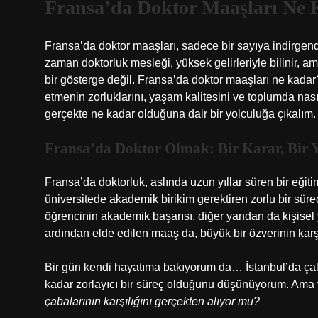
Fransa’da Doktor Maaşları Ne
Fransa’da doktor maaşları, sadece bir sayıya indirgend
zaman doktorluk mesleği, yüksek gelirleriyle bilinir, am
bir gösterge değil. Fransa’da doktor maaşları ne kad
etmenin zorluklarını, yaşam kalitesini ve toplumda nasıl
gerçekte ne kadar olduğuna dair bir yolculuğa çıkalım.
Fransa’da Doktor Olmak: Bir Karar, Bir 
Fransa’da doktorluk, aslında uzun yıllar süren bir eğitim
üniversitede akademik birikim gerektiren zorlu bir süreç
öğrencinin akademik başarısı, diğer yandan da kişisel yet
ardından elde edilen maaş da, büyük bir özverinin karşıl
Bir gün kendi hayatıma bakıyorum da… İstanbul’da çalı
kadar zorlayıcı bir süreç olduğunu düşünüyorum. Ama y
çabalarının karşılığını gerçekten alıyor mu?