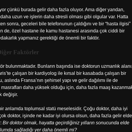
iyor çünkü burada gelir daha fazla oluyor. Ama diğer yandan,
 daha uzun ve işlerin daha stresli olması gibi olgular var. Hatta
 sonra, geceleri bile telefonunun çaldığını ve bir “hasta ilgisi”
ten de, özel hastane ile kamu hastanesi arasında çok ciddi bir
edakarlık yapmanız gerektiği de önemli bir faktör.
iğer Faktörler
ktör bulunmaktadır. Bunların başında ise doktorun uzmanlık alanı
is’te çalışan bir kardiyolog ile kırsal bir kasabada çalışan bir
u, aslında Fransa’nın şehirsel yapı ve gelir dağılımı ile de
am masrafları daha yüksek olduğu için, daha fazla maaş kazanma
 değişir.
bir anlamda toplumsal statü meselesidir. Çoğu doktor, daha iyi
çok doktor, işinde ne kadar iyi olursa olsun, daha fazla gelir elde
r:
Bir doktor olmak, hayatta geçirdiğiniz yılların sonucunda elde
oplumda sağladığı yer daha önemli mi?