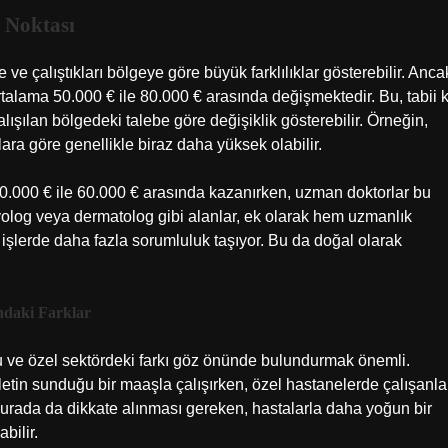
 Noktası
e çalıştıkları bölgeye göre büyük farklılıklar gösterebilir. Anca
rtalama 50.000 € ile 80.000 € arasında değişmektedir. Bu, tabii k
alışılan bölgedeki talebe göre değişiklik gösterebilir. Örneğin,
lara göre genellikle biraz daha yüksek olabilir.
50.000 € ile 60.000 € arasında kazanırken, uzman doktorlar bu
iyolog veya dermatolog gibi alanlar, ek olarak hem uzmanlık
n işlerde daha fazla sorumluluk taşıyor. Bu da doğal olarak
ndaki Farklar
 ve özel sektördeki farkı göz önünde bulundurmak önemli.
letin sunduğu bir maaşla çalışırken, özel hastanelerde çalışanla
k burada da dikkate alınması gereken, hastalarla daha yoğun bir
bilir.