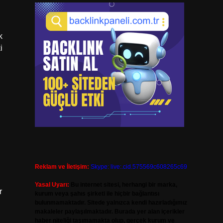
k
i
Reklam ve İletişim:
Skype: live:.cid.575569c608265c69
Yasal Uyarı:
Bu internet sitesi, herhangi bir marka,
r
kurum veya şahıs şirketi ile hiçbir bağlantısı
bulunmamaktadır. Sitede yalnızca kendi hazırladığımız
makaleler paylaşılmaktadır. Burada yer alan içerikler
haber niteliği taşımamakta olup, gerçek kurum ve