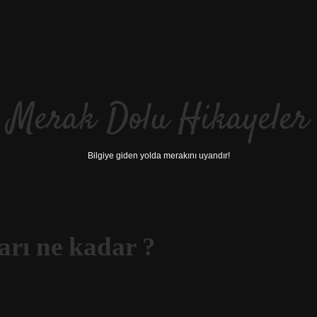
Merak Dolu Hikayeler
Bilgiye giden yolda merakını uyandır!
arı ne kadar ?