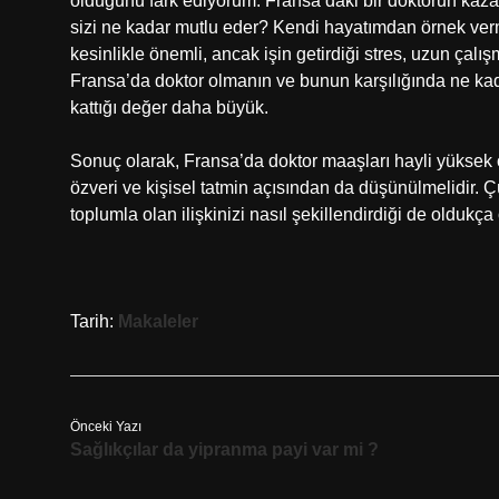
olduğunu fark ediyorum. Fransa’daki bir doktorun kazanc
sizi ne kadar mutlu eder? Kendi hayatımdan örnek verm
kesinlikle önemli, ancak işin getirdiği stres, uzun çalı
Fransa’da doktor olmanın ve bunun karşılığında ne kad
kattığı değer daha büyük.
Sonuç olarak, Fransa’da doktor maaşları hayli yüksek 
özveri ve kişisel tatmin açısından da düşünülmelidir. 
toplumla olan ilişkinizi nasıl şekillendirdiği de oldukça
Tarih:
Makaleler
Önceki Yazı
Sağlıkçılar da yipranma payi var mi ?