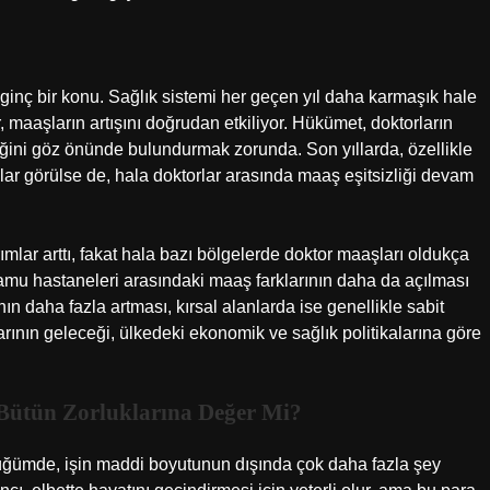
lginç bir konu. Sağlık sistemi her geçen yıl daha karmaşık hale
r, maaşların artışını doğrudan etkiliyor. Hükümet, doktorların
rliğini göz önünde bulundurmak zorunda. Son yıllarda, özellikle
şlar görülse de, hala doktorlar arasında maaş eşitsizliği devam
ımlar arttı, fakat hala bazı bölgelerde doktor maaşları oldukça
kamu hastaneleri arasındaki maaş farklarının daha da açılması
ın daha fazla artması, kırsal alanlarda ise genellikle sabit
rının geleceği, ülkedeki ekonomik ve sağlık politikalarına göre
Bütün Zorluklarına Değer Mi?
ğümde, işin maddi boyutunun dışında çok daha fazla şey