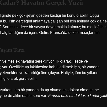
 Kadar? Hayatın Gerçek Yüzü
iğinde pek çok şeyin gözden kaçtığı bir konu olabilir. Çoğu
a bu, işin gerçeğini anlamaya çalışan biri için aslında çok da ne
ar? Sorusu sadece bir sayıya dayanmakla kalmaz; bu mesleği icr
 algılandığını da içerir. Gelin, Fransa’da doktor maaşlarının
Yaşam Tarzı
 ve meslek hayatını gerektiriyor. İlk olarak, lisede ve
 var. Özellikle tıp fakültesine kabul edilmek için, bir yandan
enekleri ve kararlılığı öne çıkıyor. Haliyle, tüm bu yılların
ığı olarak görülebilir.
şırken, hep bir yandan da tıp okumanın, doktor olmanın ne
ine de aklımda bir soru var:
Fransa’daki bir doktor, o kadar yıllı