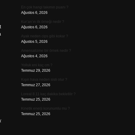
En çok hangi takımın puanı ?
Ağustos 6, 2026
Kur’an’ın ilk örneği nedir ?
t
Ağustos 6, 2026
a
Ayak neden cips gibi kokar ?
Ağustos 5, 2026
Amensalizme bir örnek nedir ?
Ağustos 4, 2026
Yolluk eni kaç cm ?
Temmuz 29, 2026
Kışın hava neden sisli olur ?
Temmuz 27, 2026
Loreal 8.11 kaç dakika bekletilir ?
Temmuz 25, 2026
Kinetik enerji korunumlu mu ?
Temmuz 25, 2026
k