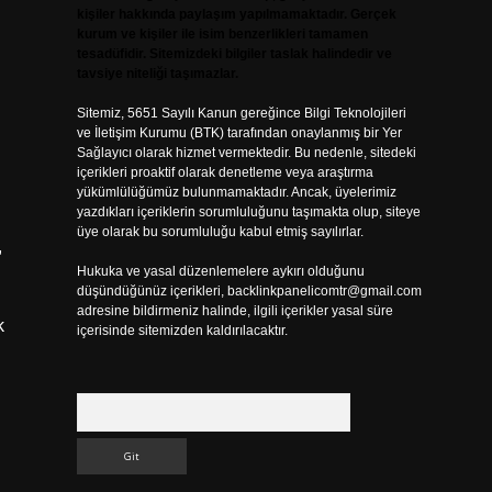
kişiler hakkında paylaşım yapılmamaktadır. Gerçek
kurum ve kişiler ile isim benzerlikleri tamamen
tesadüfidir. Sitemizdeki bilgiler taslak halindedir ve
tavsiye niteliği taşımazlar.
Sitemiz, 5651 Sayılı Kanun gereğince Bilgi Teknolojileri
ve İletişim Kurumu (BTK) tarafından onaylanmış bir Yer
Sağlayıcı olarak hizmet vermektedir. Bu nedenle, sitedeki
içerikleri proaktif olarak denetleme veya araştırma
yükümlülüğümüz bulunmamaktadır. Ancak, üyelerimiz
yazdıkları içeriklerin sorumluluğunu taşımakta olup, siteye
üye olarak bu sorumluluğu kabul etmiş sayılırlar.
,
Hukuka ve yasal düzenlemelere aykırı olduğunu
düşündüğünüz içerikleri,
backlinkpanelicomtr@gmail.com
adresine bildirmeniz halinde, ilgili içerikler yasal süre
k
içerisinde sitemizden kaldırılacaktır.
Arama