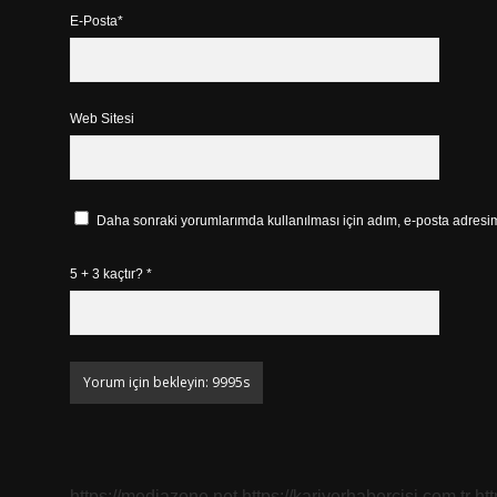
E-Posta*
Web Sitesi
Daha sonraki yorumlarımda kullanılması için adım, e-posta adresim 
5 + 3 kaçtır?
*
https://mediazone.net
https://kariyerhabercisi.com.tr
ht