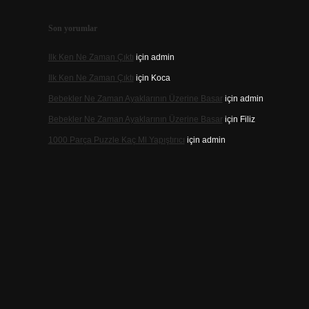
Son yorumlar
Ilk Ken Ne Zaman Çıktı
için
admin
Ilk Ken Ne Zaman Çıktı
için
Koca
Bebekler Ne Zaman Ayaklarının Üzerine Basar
için
admin
Bebekler Ne Zaman Ayaklarının Üzerine Basar
için
Filiz
1000 Parça Puzzle Kaç Ml Yapıştırıcı
için
admin