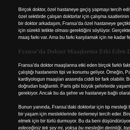
Birçok doktor, özel hastaneye geçiş yapmayı tercih ed
özel sektörde çalışan doktorlar için çalışma saatlerinin
bir doktor arkadaşım, Fransa’da özel hastaneye geçtikten
için sürekli tetikte olması gerektiğini söylüyor. Gerçek
maaş farkı var. Ama bu farkı karşılamak için ne kadar f
Fransa’da Doktor Maaşlarına Etki Eden D
Fransa’da doktor maaşlarına etki eden birçok farklı fa
çalıştığı hastanenin tipi ve konumu geliyor. Örneğin, Par
kardiyologun maaşları arasında ciddi bir fark olabilir. B
doğrudan bağlantılı. Paris gibi büyük şehirlerde yaş
gerekiyor. Ancak bu da şehre ve hastaneye bağlı olarak
Bunun yanında, Fransa’daki doktorlar için tıp mesleği 
bir yaşam için mesleklerinde ilerlemeyi tercih eder. Bir
etmek için bir türlü durmuyor. Bu da beni düşündürüyo
edeceğiniz tek şey mi, yoksa bu mesleğin derinliği, t