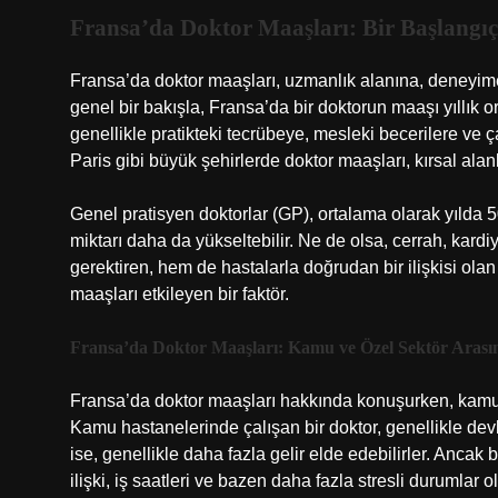
Fransa’da Doktor Maaşları: Bir Başlangıç
Fransa’da doktor maaşları, uzmanlık alanına, deneyime v
genel bir bakışla, Fransa’da bir doktorun maaşı yıllık o
genellikle pratikteki tecrübeye, mesleki becerilere ve ç
Paris gibi büyük şehirlerde doktor maaşları, kırsal alan
Genel pratisyen doktorlar (GP), ortalama olarak yılda 
miktarı daha da yükseltebilir. Ne de olsa, cerrah, kard
gerektiren, hem de hastalarla doğrudan bir ilişkisi ola
maaşları etkileyen bir faktör.
Fransa’da Doktor Maaşları: Kamu ve Özel Sektör Arası
Fransa’da doktor maaşları hakkında konuşurken, kamu
Kamu hastanelerinde çalışan bir doktor, genellikle dev
ise, genellikle daha fazla gelir elde edebilirler. Anca
ilişki, iş saatleri ve bazen daha fazla stresli durumlar ola