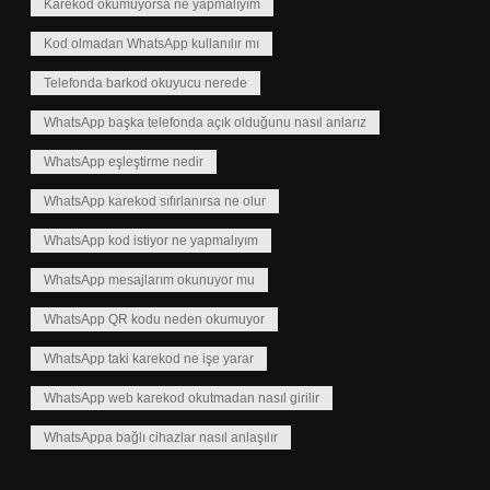
Karekod okumuyorsa ne yapmalıyım
Kod olmadan WhatsApp kullanılır mı
Telefonda barkod okuyucu nerede
WhatsApp başka telefonda açık olduğunu nasıl anlarız
WhatsApp eşleştirme nedir
WhatsApp karekod sıfırlanırsa ne olur
WhatsApp kod istiyor ne yapmalıyım
WhatsApp mesajlarım okunuyor mu
WhatsApp QR kodu neden okumuyor
WhatsApp taki karekod ne işe yarar
WhatsApp web karekod okutmadan nasıl girilir
WhatsAppa bağlı cihazlar nasıl anlaşılır