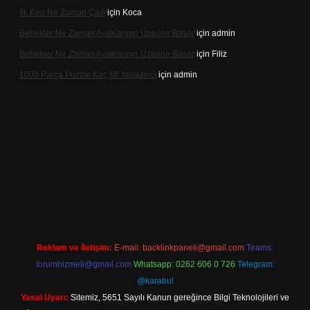
Ilk Ken Ne Zaman Çıktı
için
Koca
Bebekler Ne Zaman Ayaklarının Üzerine Basar
için
admin
Bebekler Ne Zaman Ayaklarının Üzerine Basar
için
Filiz
1000 Parça Puzzle Kaç Ml Yapıştırıcı
için
admin
tps://hiltonbet-giris.com/
betexper indir
Reklam ve İletişim:
E-mail:
backlinkpaneli@gmail.com
Teams:
forumhizmeti@gmail.com
Whatsapp: 0262 606 0 726
Telegram:
@karabul
Yasal Uyarı:
Sitemiz, 5651 Sayılı Kanun gereğince Bilgi Teknolojileri ve