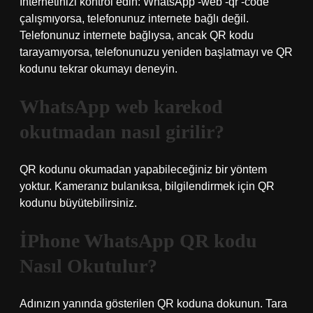
İnternetinizi kontrol edin: WhatsApp -web -qr -code
çalışmıyorsa, telefonunuz internete bağlı değil.
Telefonunuz internete bağlıysa, ancak QR kodu
tarayamıyorsa, telefonunuzu yeniden başlatmayı ve QR
kodunu tekrar okumayı deneyin.
WhatsApp web karekod
okutmadan nasıl girilir?
QR kodunu okumadan yapabileceğiniz bir yöntem
yoktur. Kameranız bulanıksa, bilgilendirmek için QR
kodunu büyütebilirsiniz.
İPhone WhatsApp QR kodu
Nasıl Okutulur?
Adınızın yanında gösterilen QR koduna dokunun. Tara