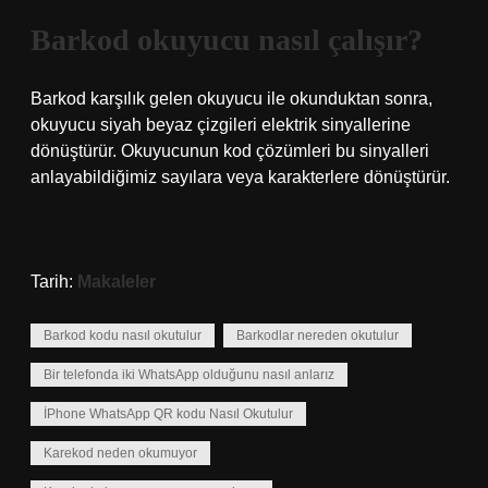
Barkod okuyucu nasıl çalışır?
Barkod karşılık gelen okuyucu ile okunduktan sonra,
okuyucu siyah beyaz çizgileri elektrik sinyallerine
dönüştürür. Okuyucunun kod çözümleri bu sinyalleri
anlayabildiğimiz sayılara veya karakterlere dönüştürür.
Tarih:
Makaleler
Barkod kodu nasıl okutulur
Barkodlar nereden okutulur
Bir telefonda iki WhatsApp olduğunu nasıl anlarız
İPhone WhatsApp QR kodu Nasıl Okutulur
Karekod neden okumuyor