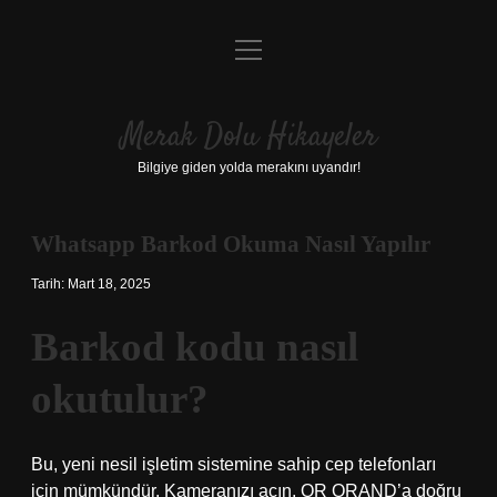
menüyü
Anasayfa
aç
Gizlilik Politikası
Merak Dolu Hikayeler
Yasal Uyarı
Bilgiye giden yolda merakını uyandır!
Hakkımızda
Whatsapp Barkod Okuma Nasıl Yapılır
Tarih: Mart 18, 2025
Barkod kodu nasıl
okutulur?
Bu, yeni nesil işletim sistemine sahip cep telefonları
için mümkündür. Kameranızı açın, QR QRAND’a doğru