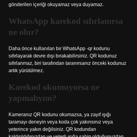
gönderilen içeriği okuyamaz veya duyamaz.
WhatsApp karekod sıfırlanırsa
ne olur?
Daha önce kullanılan bir WhatsApp -qr kodunu
sıfırlayarak devre dışı bırakabilirsiniz. QR kodunuz
sıfırlanmaz, biri tarafından taranırsanız önceki kodunuz
artık yürütülmez.
Karekod okumuyorsa ne
yapmalıyım?
Kameranız QR kodunu okumazsa, ya zayıf ışığı
taramayı deneyin veya koda çok yakınsınız veya
yeterince yakın değilsiniz. QR kodundan
kaldırıldığınızdan ve yeterli ışığa sahip olduğunuzdan