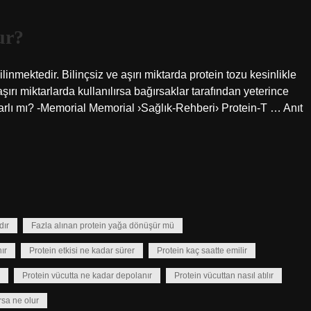
ur?
ilinmektedir. Bilinçsiz ve aşırı miktarda protein tozu kesinlikle
şırı miktarlarda kullanılırsa bağırsaklar tarafından yeterince
arlı mı? -Memorial Memorial ›Sağlık-Rehberi› Protein-T … Anıt
dır
Fazla alınan protein yağa dönüşür mü
ır
Protein etkisi ne kadar sürer
Protein kaç saatte emilir
Protein vücutta ne kadar depolanır
Protein vücuttan nasıl atılır
rsa ne olur