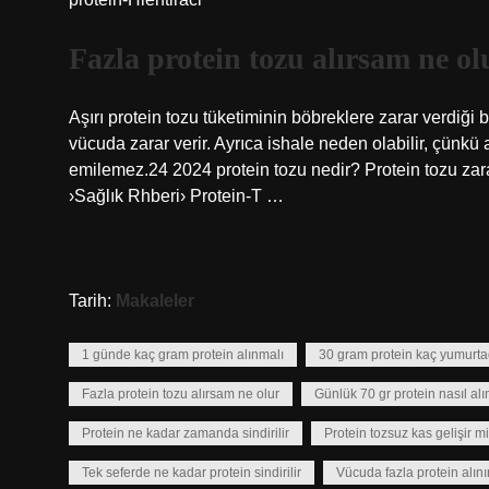
Fazla protein tozu alırsam ne ol
Aşırı protein tozu tüketiminin böbreklere zarar verdiği b
vücuda zarar verir. Ayrıca ishale neden olabilir, çünkü a
emilemez.24 2024 protein tozu nedir? Protein tozu zar
›Sağlık Rhberi› Protein-T …
Tarih:
Makaleler
1 günde kaç gram protein alınmalı
30 gram protein kaç yumurta
Fazla protein tozu alırsam ne olur
Günlük 70 gr protein nasıl alın
Protein ne kadar zamanda sindirilir
Protein tozsuz kas gelişir mi
Tek seferde ne kadar protein sindirilir
Vücuda fazla protein alını