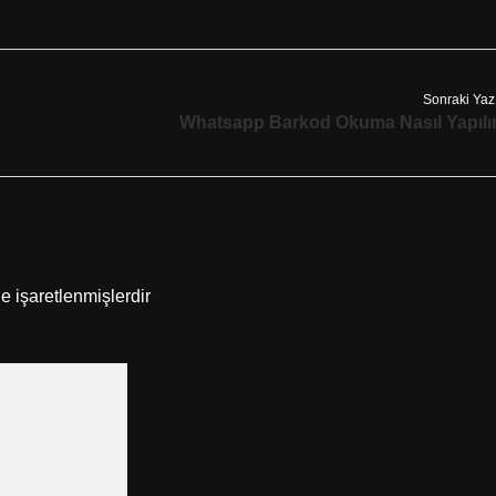
Sonraki Yaz
Whatsapp Barkod Okuma Nasıl Yapılı
le işaretlenmişlerdir