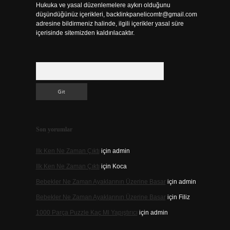
Hukuka ve yasal düzenlemelere aykırı olduğunu
düşündüğünüz içerikleri,
backlinkpanelicomtr@gmail.com
adresine bildirmeniz halinde, ilgili içerikler yasal süre
içerisinde sitemizden kaldırılacaktır.
Arama
Son yorumlar
Ilk Ken Ne Zaman Çıktı
için
admin
Ilk Ken Ne Zaman Çıktı
için
Koca
Bebekler Ne Zaman Ayaklarının Üzerine Basar
için
admin
Bebekler Ne Zaman Ayaklarının Üzerine Basar
için
Filiz
1000 Parça Puzzle Kaç Ml Yapıştırıcı
için
admin