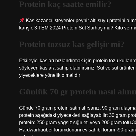
Protein kaç saatte emilir?
Kas kazancı isteyenler peynir altı suyu proteini alma
karışır. 3 TEM 2024 Protein Süt Sarhoş mu? Kilo verm
Protein tozsuz kas gelişir mi?
Etkileyici kasları hızlandırmak için protein tozu kullan
söyleyen kaslara sahip olabilirsiniz. Süt ve süt ürünleri,
yiyeceklere yönelik olmalıdır
Günlük 70 gr protein nasıl alını
Günde 70 gram protein satın alırsanız, 90 gram ulaşma
protein aşağıdaki yiyecekleri sağlayabilir: 30 gram p
protein: 250 gram yağsız sığır eti veya 200 gram tofu.3
Hardwarhauber forumdonanı ev sahibi forum ›90-gram