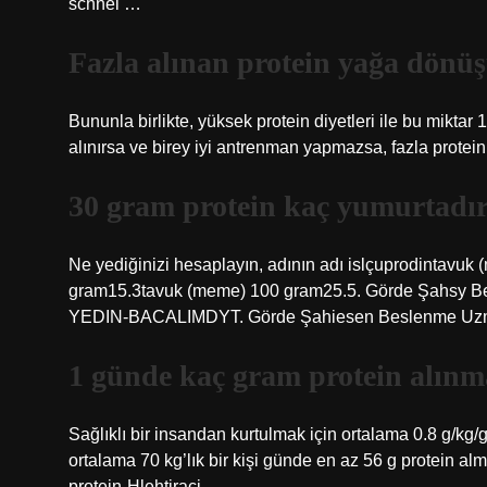
schnei …
Fazla alınan protein yağa dönü
Bununla birlikte, yüksek protein diyetleri ile bu miktar 
alınırsa ve birey iyi antrenman yapmazsa, fazla protei
30 gram protein kaç yumurtadı
Ne yediğinizi hesaplayın, adının adı islçuprodintavuk
gram15.3tavuk (meme) 100 gram25.5. Görde Şahsy 
YEDIN-BACALIMDYT. Görde Şahiesen Beslenme Uzma
1 günde kaç gram protein alınm
Sağlıklı bir insandan kurtulmak için ortalama 0.8 g/kg/g
ortalama 70 kg’lık bir kişi günde en az 56 g protein a
protein-Hlehtiraci