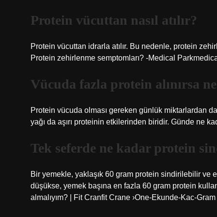
Protein vücuttan nasıl atılır?
Protein vücuttan idrarla atılır. Bu nedenle, protein zeh
Protein zehirlenme semptomları? -Medical Parkmedical 
Vücuda fazla protein alınırsa ne
Protein vücuda olması gereken günlük miktarlardan daha
yağı da aşırı proteinin etkilerinden biridir. Günde ne ka
Tek seferde ne kadar protein sin
Bir yemekle, yaklaşık 60 gram protein sindirilebilir v
düşükse, yemek başına en fazla 60 gram protein kullan
almalıyım? | Fit Cranfit Crane ›One-Ekunde-Kac-Gram