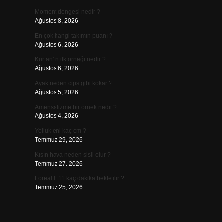
Moment dengesi nedir ?
Ağustos 8, 2026
En çok hangi takımın puanı ?
Ağustos 6, 2026
Kur’an’ın ilk örneği nedir ?
Ağustos 6, 2026
Ayak neden cips gibi kokar ?
Ağustos 5, 2026
Amensalizme bir örnek nedir ?
Ağustos 4, 2026
Yolluk eni kaç cm ?
Temmuz 29, 2026
Kışın hava neden sisli olur ?
Temmuz 27, 2026
Loreal 8.11 kaç dakika bekletilir ?
Temmuz 25, 2026