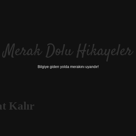
Merak Dolu Hikayeler
Bilgiye giden yolda merakını uyandır!
t Kalır