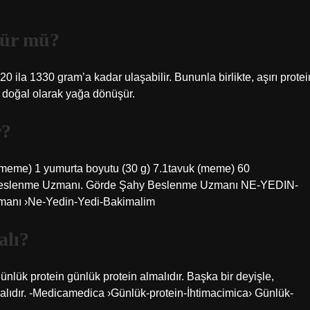
şür mü?
120 ila 1330 gram’a kadar ulaşabilir. Bununla birlikte, aşırı protei
n doğal olarak yağa dönüşür.
r?
 (meme) 1 yumurta boyutu (30 g) 7.1tavuk (meme) 60
Beslenme Uzmanı. Görde Şahy Beslenme Uzmanı NE-YEDIN-
nı ›Ne-Yedin-Yedi-Bakimalim
alı?
ünlük protein günlük protein almalıdır. Başka bir deyişle,
lmalıdır. -Medicamedica ›Günlük-protein-İhtimacimica› Günlük-