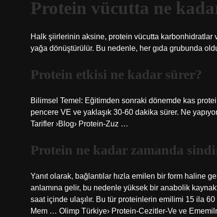
Protein vücutta ne kada
Halk şiirlerinin aksine, protein vücutta karbonhidratla
yağa dönüştürülür. Bu nedenle, her gıda grubunda oldu
Protein etkisi ne kadar sürer?
Bilimsel Temel: Eğitimden sonraki dönemde kas prote
pencere VE ve yaklaşık 30-60 dakika sürer. Ne yapıyor? 
Tarifler ›Blog› Protein-Zuz …
Protein ne kadar zamanda sindir
Yanıt olarak, bağlantılar hızla emilen bir form haline gel
anlamına gelir, bu nedenle yüksek bir anabolik kayna
saat içinde ulaşılır. Bu tür proteinlerin emilimi 15 ila 
Mem … Olimp Türkiye› Protein-Cezitler-Ve ve Ememi