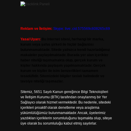
Reklam ve İletişim:
Skype: live:.cid.575569c608265c69
Yasal Uyarı:
Bu internet sitesi, herhangi bir marka,
kurum veya şahıs şirketi ile hiçbir bağlantısı
bulunmamaktadır. Sitede yalnızca kendi hazırladığımız
makaleler paylaşılmaktadır. Burada yer alan içerikler
haber niteliği taşımamakta olup, gerçek kurum ve
kişiler hakkında paylaşım yapılmamaktadır. Gerçek
kurum ve kişiler ile isim benzerlikleri tamamen
tesadüfidir. Sitemizdeki bilgiler taslak halindedir ve
tavsiye niteliği taşımazlar.
Sitemiz, 5651 Sayılı Kanun gereğince Bilgi Teknolojileri
ve İletişim Kurumu (BTK) tarafından onaylanmış bir Yer
Sağlayıcı olarak hizmet vermektedir. Bu nedenle, sitedeki
içerikleri proaktif olarak denetleme veya araştırma
yükümlülüğümüz bulunmamaktadır. Ancak, üyelerimiz
yazdıkları içeriklerin sorumluluğunu taşımakta olup, siteye
üye olarak bu sorumluluğu kabul etmiş sayılırlar.