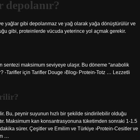
r depolanır?
r ve yağlar gibi depolanmaz ve yağ olarak yağa dönüştürülür ve
ğu gibi, proteinlerde vücuda yeterince yol açmak gerekir.
in sentezi maksimum seviyeye ulaşır. Bu döneme “anabolik
-Tarifler için Tarifler Douge ›Blog› Protein-Totz … Lezzetli
ilir?
ir. Bu, peynir suyunun hızlı bir şekilde sindirilebilir olduğu
ktır. Maksimum kan konsantrasyonuna tüketimden sonraki 1-1.5
60 dakika sürer. Çeşitler ve Emilim ve Türkiye ›Protein-Cesitler ve
lm …