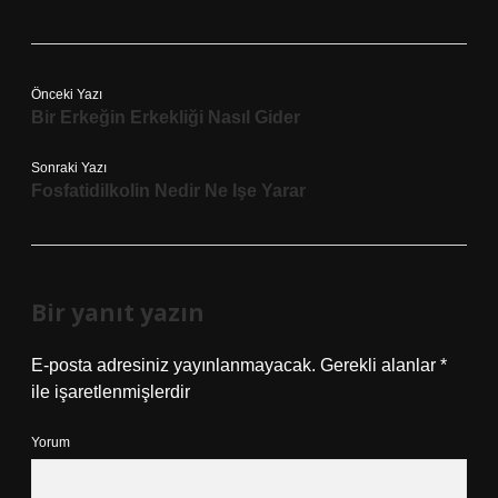
Önceki Yazı
Bir Erkeğin Erkekliği Nasıl Gider
Sonraki Yazı
Fosfatidilkolin Nedir Ne Işe Yarar
Bir yanıt yazın
E-posta adresiniz yayınlanmayacak.
Gerekli alanlar
*
ile işaretlenmişlerdir
Yorum