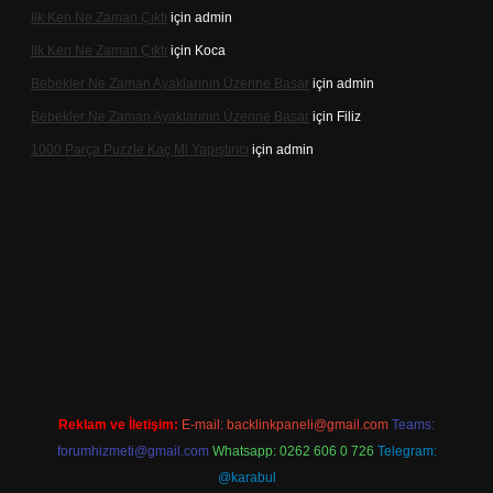
Ilk Ken Ne Zaman Çıktı
için
admin
Ilk Ken Ne Zaman Çıktı
için
Koca
Bebekler Ne Zaman Ayaklarının Üzerine Basar
için
admin
Bebekler Ne Zaman Ayaklarının Üzerine Basar
için
Filiz
1000 Parça Puzzle Kaç Ml Yapıştırıcı
için
admin
indir
Reklam ve İletişim:
E-mail:
backlinkpaneli@gmail.com
Teams:
forumhizmeti@gmail.com
Whatsapp: 0262 606 0 726
Telegram:
@karabul