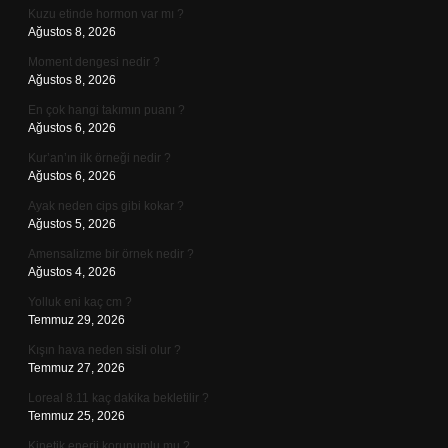
Kuzu etinde hormon var mı ?
Ağustos 8, 2026
Moment dengesi nedir ?
Ağustos 8, 2026
En çok hangi takımın puanı ?
Ağustos 6, 2026
Kur’an’ın ilk örneği nedir ?
Ağustos 6, 2026
Ayak neden cips gibi kokar ?
Ağustos 5, 2026
Amensalizme bir örnek nedir ?
Ağustos 4, 2026
Yolluk eni kaç cm ?
Temmuz 29, 2026
Kışın hava neden sisli olur ?
Temmuz 27, 2026
Loreal 8.11 kaç dakika bekletilir ?
Temmuz 25, 2026
Kinetik enerji korunumlu mu ?