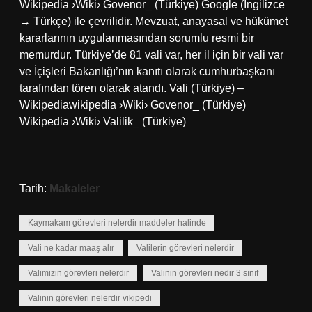
Wikipedia ›Wiki› Govenor_ (Türkiye) Google (İngilizce
→ Türkçe) ile çevrilidir. Mevzuat, anayasal ve hükümet
kararlarının uygulanmasından sorumlu resmi bir
memurdur. Türkiye’de 81 vali var, her il için bir vali var
ve İçişleri Bakanlığı’nın kanıtı olarak cumhurbaşkanı
tarafından tören olarak atandı. Vali (Türkiye) –
Wikipediawikipedia ›Wiki› Govenor_ (Türkiye)
Wikipedia ›Wiki› Valilik_ (Türkiye)
Tarih:
Makaleler
Kaymakam görevleri nelerdir maddeler halinde
Vali ne kadar maaş alır
Valilerin görevleri nelerdir
Valimizin görevleri nelerdir
Valinin görevleri nedir 3 sınıf
Valinin görevleri nelerdir vikipedi