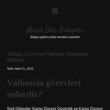
menüyü
Anasayfa
aç
Gizlilik Politikası
Merak Dolu Hikayeler
Yasal Uyarı
Bilgiye giden yolda merakını uyandır!
Hakkımızda
Valinin Görevleri Nelerdir Maddeler
Halinde
Tarih: Mart 31, 2025
Valimizin görevleri
nelerdir?
Sivil Görevler: Kamu Düzeni Güvenlik ve Kamu Düzeni