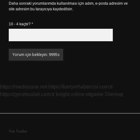
Daha sonraki yorumlarımda kullanılması için adım, e-posta adresim ve
site adresim bu tarayıcıya kaydedilsin.
10 - 4 kaçtır?
*
https://mediazone.net
https://kariyerhabercisi.com.tr
https://gecekuslari.com.tr
knight online
nttgame
Sitemap
Sidebar
Son Yazılar