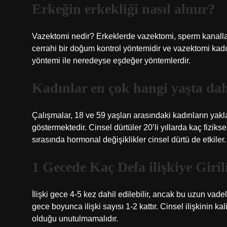
Erkeğin erkekliği nasıl alınır?
Vazektomi nedir? Erkeklerde vazektomi, sperm kanallar
cerrahi bir doğum kontrol yöntemidir ve vazektomi kad
yöntemi ile neredeyse eşdeğer yöntemlerdir.
Kadınlar en çok hangi yaşta dah
Çalışmalar, 18 ve 59 yaşları arasındaki kadınların yaklaş
göstermektedir. Cinsel dürtüler 20’li yıllarda kaç fizik
sırasında hormonal değişiklikler cinsel dürtü de etkiler.
1 Gecede Kaç Defa ilişkiye Giril
İlişki gece 4-5 kez dahil edilebilir, ancak bu uzun vade
gece boyunca ilişki sayısı 1-2 kattır. Cinsel ilişkinin k
olduğu unutulmamalıdır.