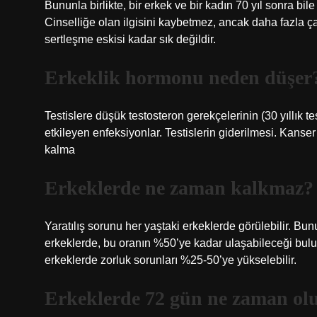
Bununla birlikte, bir erkek ve bir kadın 70 yıl sonra bile
Cinselliğe olan ilgisini kaybetmez, ancak daha fazla ç
sertleşme eskisi kadar sık ​​değildir.
Erkeklik hormonu neden düşer
Testislere düşük testosteron gerekçelerinin (30 yıllık t
etkileyen enfeksiyonlar. Testislerin giderilmesi. Kan
kalma
Erkeklerde ne zaman kalkmaz?
Yaratılış sorunu her yaştaki erkeklerde görülebilir. Bunu
erkeklerde, bu oranın %50’ye kadar ulaşabileceği bulun
erkeklerde zorluk sorunları %25-50’ye yükselebilir.
Erkeklerde 72 gün ne zaman ol