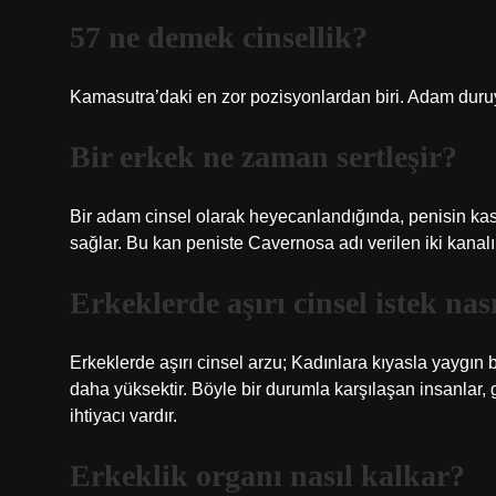
57 ne demek cinsellik?
Kamasutra’daki en zor pozisyonlardan biri. Adam duruyor
Bir erkek ne zaman sertleşir?
Bir adam cinsel olarak heyecanlandığında, penisin kas
sağlar. Bu kan peniste Cavernosa adı verilen iki kanalı 
Erkeklerde aşırı cinsel istek nası
Erkeklerde aşırı cinsel arzu; Kadınlara kıyasla yaygın
daha yüksektir. Böyle bir durumla karşılaşan insanla
ihtiyacı vardır.
Erkeklik organı nasıl kalkar?