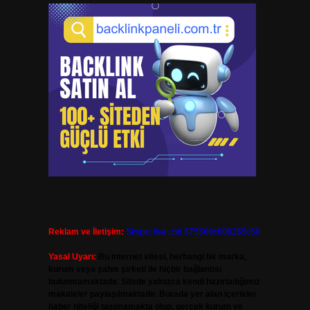
Reklam ve İletişim:
Skype: live:.cid.575569c608265c69
Yasal Uyarı:
Bu internet sitesi, herhangi bir marka,
kurum veya şahıs şirketi ile hiçbir bağlantısı
bulunmamaktadır. Sitede yalnızca kendi hazırladığımız
makaleler paylaşılmaktadır. Burada yer alan içerikler
haber niteliği taşımamakta olup, gerçek kurum ve