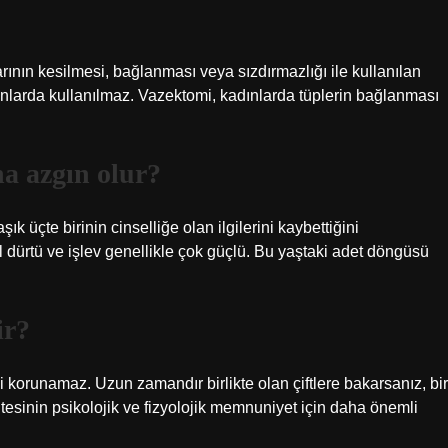
ının kesilmesi, bağlanması veya sızdırmazlığı ile kullanılan
ınlarda kullanılmaz. Vazektomi, kadınlarda tüplerin bağlanması
a azgın olur?
ık üçte birinin cinselliğe olan ilgilerini kaybettiğini
sel dürtü ve işlev genellikle çok güçlü. Bu yaştaki adet döngüsü
ir?
li korunamaz. Uzun zamandır birlikte olan çiftlere bakarsanız, bir
alitesinin psikolojik ve fizyolojik memnuniyet için daha önemli