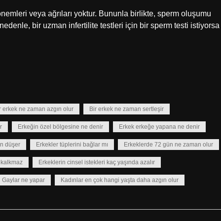
önemleri veya ağrıları yoktur. Bununla birlikte, sperm oluşumu
nle, bir uzman infertilite testleri için bir sperm testi istiyorsa
r erkek ne zaman azgın olur
Bir erkek ne zaman sertleşir
r
Erkeğin özel bölgesine ne denir
Erkek erkeğe yapana ne denir
an düşer
Erkekler tüplerini bağlar mı
Erkeklerde 72 gün ne zaman olur
 kalkmaz
Erkeklerin cinsel istekleri kaç yaşında azalır
Gaylar ne yapar
Kadınlar en çok hangi yaşta daha azgın olur