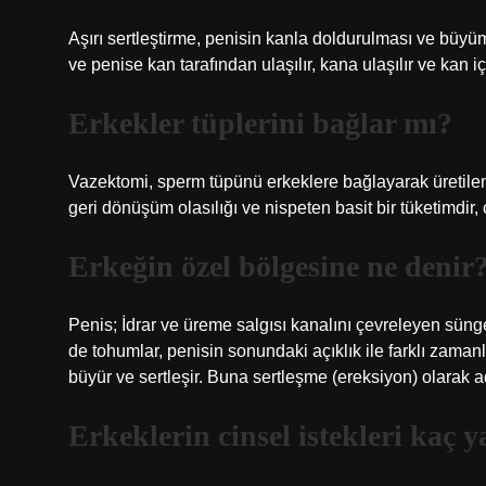
Aşırı sertleştirme, penisin kanla doldurulması ve büyü
ve penise kan tarafından ulaşılır, kana ulaşılır ve kan içe
Erkekler tüplerini bağlar mı?
Vazektomi, sperm tüpünü erkeklere bağlayarak üretilen
geri dönüşüm olasılığı ve nispeten basit bir tüketimdir,
Erkeğin özel bölgesine ne denir
Penis; İdrar ve üreme salgısı kanalını çevreleyen süng
de tohumlar, penisin sonundaki açıklık ile farklı zamanl
büyür ve sertleşir. Buna sertleşme (ereksiyon) olarak adl
Erkeklerin cinsel istekleri kaç y