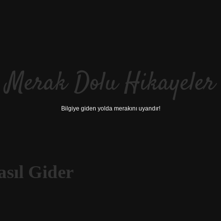
Merak Dolu Hikayeler
Bilgiye giden yolda merakını uyandır!
asıl Gider