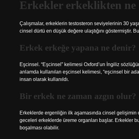
Erkekler erkeklikten n
Çalışmalar, erkeklerin testosteron seviyelerinin 30 y
cinsel dürtü en düşük değere ulaştığını göstermiştir. B
Erkek erkeğe yapana ne denir?
Eşcinsel. “Eşcinsel” kelimesi Oxford’un İngiliz sözlüğün
anlamda kullanılan eşcinsel kelimesi, “eşcinsel bir ada
insan olarak kullanıldı.
Bir erkek ne zaman azgın olur?
Erkeklerde ergenliğin ilk aşamasında cinsel gelişimin o
geceleri erkeklerde üreme organları başlar. Erkekler bu
boşalması olabilir.