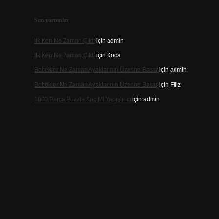
Son yorumlar
Ilk Ken Ne Zaman Çıktı
için
admin
Ilk Ken Ne Zaman Çıktı
için
Koca
Bebekler Ne Zaman Ayaklarının Üzerine Basar
için
admin
Bebekler Ne Zaman Ayaklarının Üzerine Basar
için
Filiz
1000 Parça Puzzle Kaç Ml Yapıştırıcı
için
admin