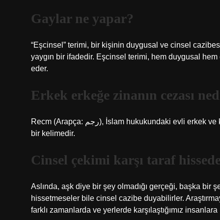
Gaylar ne yapar?
“Eşcinsel” terimi, bir kişinin duygusal ve cinsel cazibe
yaygın bir ifadedir. Eşcinsel terimi, hem duygusal hem
eder.
Erkek erkeğe zinanın cezası ned
Recm (Arapça: رجم), İslam hukukundaki evli erkek ve kadınların taşlaşmış öldürülmesinin cezasını ifade eden Arapça
bir kelimedir.
Cinsel çekimi karşı taraf hissed
Aslında, aşk diye bir şey olmadığı gerçeği, başka bir şe
hissetmeseler bile cinsel cazibe duyabilirler. Araştır
farklı zamanlarda ve yerlerde karşılaştığımız insanlara 