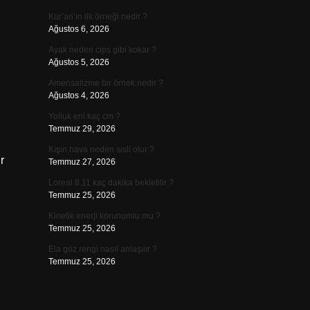
Kur’an’ın ilk örneği nedir ?
Ağustos 6, 2026
Ayak neden cips gibi kokar ?
Ağustos 5, 2026
Amensalizme bir örnek nedir ?
Ağustos 4, 2026
Yolluk eni kaç cm ?
Temmuz 29, 2026
Kışın hava neden sisli olur ?
r
Temmuz 27, 2026
Loreal 8.11 kaç dakika bekletilir ?
Temmuz 25, 2026
Kinetik enerji korunumlu mu ?
Temmuz 25, 2026
Ela göz rengi nasıl anlaşılır ?
Temmuz 25, 2026