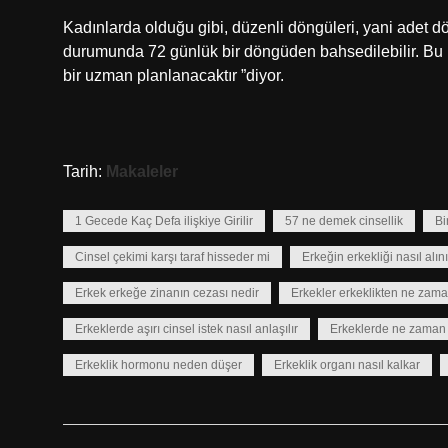
Kadınlarda olduğu gibi, düzenli döngüleri, yani adet d
durumunda 72 günlük bir döngüden bahsedilebilir. Bu nede
bir uzman planlanacaktır ”diyor.
Tarih:
Makaleler
1 Gecede Kaç Defa ilişkiye Girilir
57 ne demek cinsellik
Bi
Cinsel çekimi karşı taraf hisseder mi
Erkeğin erkekliği nasıl alını
Erkek erkeğe zinanın cezası nedir
Erkekler erkeklikten ne zam
Erkeklerde aşırı cinsel istek nasıl anlaşılır
Erkeklerde ne zaman
Erkeklik hormonu neden düşer
Erkeklik organı nasıl kalkar