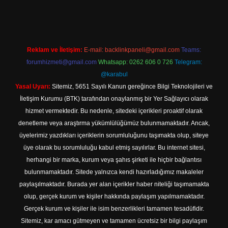
ttps://hiltonbet-giris.com/
betexper indir
Reklam ve İletişim:
E-mail:
backlinkpaneli@gmail.com
Teams:
forumhizmeti@gmail.com
Whatsapp: 0262 606 0 726
Telegram:
@karabul
Yasal Uyarı:
Sitemiz, 5651 Sayılı Kanun gereğince Bilgi Teknolojileri ve
İletişim Kurumu (BTK) tarafından onaylanmış bir Yer Sağlayıcı olarak
hizmet vermektedir. Bu nedenle, sitedeki içerikleri proaktif olarak
denetleme veya araştırma yükümlülüğümüz bulunmamaktadır. Ancak,
üyelerimiz yazdıkları içeriklerin sorumluluğunu taşımakta olup, siteye
üye olarak bu sorumluluğu kabul etmiş sayılırlar. Bu internet sitesi,
herhangi bir marka, kurum veya şahıs şirketi ile hiçbir bağlantısı
bulunmamaktadır. Sitede yalnızca kendi hazırladığımız makaleler
paylaşılmaktadır. Burada yer alan içerikler haber niteliği taşımamakta
olup, gerçek kurum ve kişiler hakkında paylaşım yapılmamaktadır.
Gerçek kurum ve kişiler ile isim benzerlikleri tamamen tesadüfidir.
Sitemiz, kar amacı gütmeyen ve tamamen ücretsiz bir bilgi paylaşım