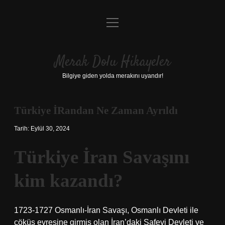
menüyü
Anasayfa
aç
Gizlilik Politikası
Merak Dolu Hikayeler
Yasal Uyarı
Bilgiye giden yolda merakını uyandır!
Hakkımızda
Türkiye İRandan Ne Zaman Ayrıldı
Tarih: Eylül 30, 2024
Türkiye İran Savaşını
kim kazandı?
1723-1727 Osmanlı-İran Savaşı, Osmanlı Devleti ile
çöküş evresine girmiş olan İran’daki Safevi Devleti ve