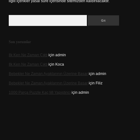
ilgili içerikler yasal süre içerisinde sitemizden kaldırılacaktır.
Arama
Son yorumlar
Ilk Ken Ne Zaman Çıktı
için
admin
Ilk Ken Ne Zaman Çıktı
için
Koca
Bebekler Ne Zaman Ayaklarının Üzerine Basar
için
admin
Bebekler Ne Zaman Ayaklarının Üzerine Basar
için
Filiz
1000 Parça Puzzle Kaç Ml Yapıştırıcı
için
admin