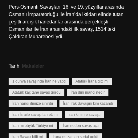
Pers-Osmanlı Savaşları, 16. ve 19. yüzyıllar arasında
Osmanlı İmparatorluğu ile İran’da iktidarı elinde tutan
çeşitli ardışık hanedanlar arasında gerçekleşti.
Osmanlılar ile İran arasındaki ilk savaş, 1514’teki
Çaldıran Muharebesi’ydi.
Tarih:
Makaleler
1 dünya savaşında İran ne yaptı
Atatürk İrana gitti mi
Atatürk kaç tane savaş gördü
İran dini inancı nedir
İran hangi ilimize sınırdır
İran Irak Savaşını kim kazandı
İran İsraile savaş ilan etti mi
İran kiminle savaştı
İran mı büyük Türkiye mi
İran neden savaş açtı
İran Savaşı bitti mi
İrana ne zaman seriat geldi