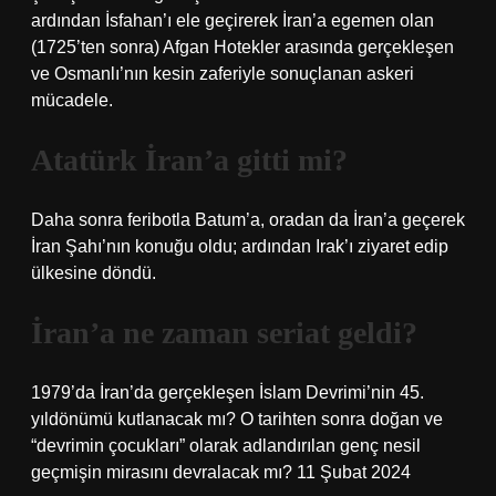
ardından İsfahan’ı ele geçirerek İran’a egemen olan
(1725’ten sonra) Afgan Hotekler arasında gerçekleşen
ve Osmanlı’nın kesin zaferiyle sonuçlanan askeri
mücadele.
Atatürk İran’a gitti mi?
Daha sonra feribotla Batum’a, oradan da İran’a geçerek
İran Şahı’nın konuğu oldu; ardından Irak’ı ziyaret edip
ülkesine döndü.
İran’a ne zaman seriat geldi?
1979’da İran’da gerçekleşen İslam Devrimi’nin 45.
yıldönümü kutlanacak mı? O tarihten sonra doğan ve
“devrimin çocukları” olarak adlandırılan genç nesil
geçmişin mirasını devralacak mı? 11 Şubat 2024