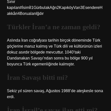
Sınır
kapıları#İsimİl1GürbulakAğrı2KapıköyVan3EsendereH
akkâri4BorualanIğdır
Türkler İran’a ne zaman geldi?
Aslında İran coğrafyası tarihin birçok döneminde Türk
göçlerine maruz kalmış ve Türk dili ve kültürünün izleri
dokuz asırdır bölgede mevcuttur. 1040’taki
Dandanakan Savaşı’ndan sonra bu bölge 900 yıl
boyunca Türk egemenliğinde kalmıştır.
İran Savaşı bitti mi?
Sekiz yıl süren savaş, Ağustos 1988’de ateşkesle sona
erdi.
İran İsrail’e savaş ilan etti mi?