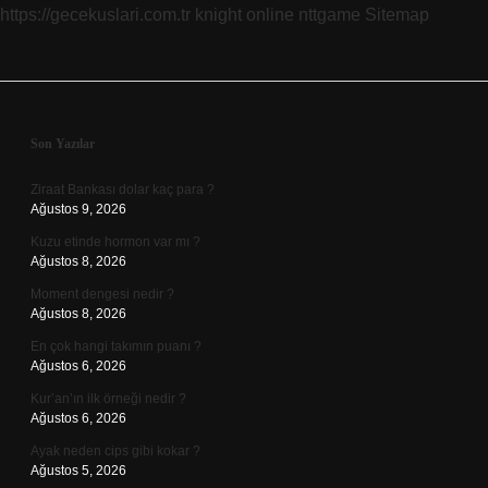
https://gecekuslari.com.tr
knight online
nttgame
Sitemap
Sidebar
Son Yazılar
Ziraat Bankası dolar kaç para ?
Ağustos 9, 2026
Kuzu etinde hormon var mı ?
Ağustos 8, 2026
Moment dengesi nedir ?
Ağustos 8, 2026
En çok hangi takımın puanı ?
Ağustos 6, 2026
Kur’an’ın ilk örneği nedir ?
Ağustos 6, 2026
Ayak neden cips gibi kokar ?
Ağustos 5, 2026