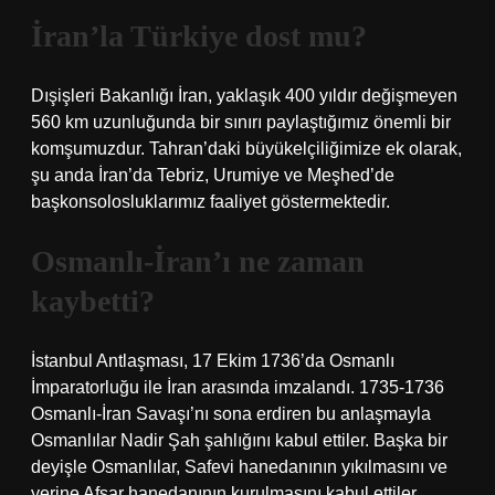
İran’la Türkiye dost mu?
Dışişleri Bakanlığı İran, yaklaşık 400 yıldır değişmeyen
560 km uzunluğunda bir sınırı paylaştığımız önemli bir
komşumuzdur. Tahran’daki büyükelçiliğimize ek olarak,
şu anda İran’da Tebriz, Urumiye ve Meşhed’de
başkonsolosluklarımız faaliyet göstermektedir.
Osmanlı-İran’ı ne zaman
kaybetti?
İstanbul Antlaşması, 17 Ekim 1736’da Osmanlı
İmparatorluğu ile İran arasında imzalandı. 1735-1736
Osmanlı-İran Savaşı’nı sona erdiren bu anlaşmayla
Osmanlılar Nadir Şah şahlığını kabul ettiler. Başka bir
deyişle Osmanlılar, Safevi hanedanının yıkılmasını ve
yerine Afşar hanedanının kurulmasını kabul ettiler.