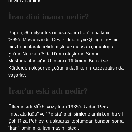
devlet adamıdır.”
İran dini inancı nedir?
Bugün, 86 milyonluk nüfusa sahip İran’ın halkının
%99’u Müslümandır. Devlet, İmamiyye Şiiliğini resmi
mezhebi olarak belirlemiştir ve nüfusun çoğunluğu
Şii’dir. Nüfusun %9-10’unu oluşturan Sünni
Müslümanlar, ağırlıklı olarak Türkmen, Beluci ve
Kürtlerden oluşur ve çoğunlukla ülkenin kuzeybatısında
yaşarlar.
İran’ın eski adı nedir?
Ülkenin adı MÖ 6. yüzyıldan 1935’e kadar “Pers
İmparatorluğu” ve “Persia” gibi isimlerle anılırken, bu yıl
Şah Rıza Pehlevi uluslararası toplumdan bundan sonra
“İran” isminin kullanılmasını istedi.