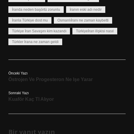
İranda neden başörtü zorunlu
İranın eski adı nedir
İranla Türkiye dost mu
Osmanlıİranı ne zaman kaybetti
Türkiye İran Savaşını kim kazandı
Türkiyeİran ilişkisi nasıl
Türkler İrana ne zaman geldi
Önceki Yazı
Östrojen Ve Progesteron Ne Işe Yarar
Sonraki Yazı
Kuaför Kaç Tl Alıyor
Bir yanıt yazın