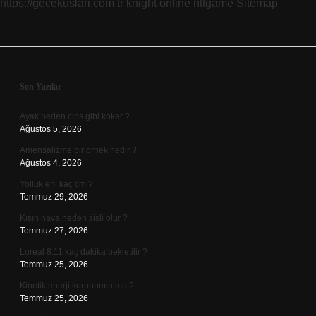
https://gecekuslari.com.tr
knight online
nttgame
Sitemap
Sidebar
Son Yazılar
Ayak neden cips gibi kokar ?
Ağustos 5, 2026
Amensalizme bir örnek nedir ?
Ağustos 4, 2026
Yolluk eni kaç cm ?
Temmuz 29, 2026
Kışın hava neden sisli olur ?
Temmuz 27, 2026
Loreal 8.11 kaç dakika bekletilir ?
Temmuz 25, 2026
Kinetik enerji korunumlu mu ?
Temmuz 25, 2026