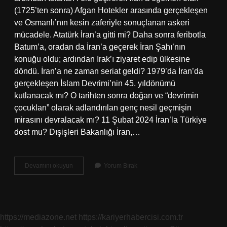
(1725’ten sonra) Afgan Hotekler arasında gerçekleşen
ve Osmanlı’nın kesin zaferiyle sonuçlanan askeri
mücadele. Atatürk İran’a gitti mi? Daha sonra feribotla
Batum’a, oradan da İran’a geçerek İran Şahı’nın
konuğu oldu; ardından Irak’ı ziyaret edip ülkesine
döndü. İran’a ne zaman seriat geldi? 1979’da İran’da
gerçekleşen İslam Devrimi’nin 45. yıldönümü
kutlanacak mı? O tarihten sonra doğan ve “devrimin
çocukları” olarak adlandırılan genç nesil geçmişin
mirasını devralacak mı? 11 Şubat 2024 İran’la Türkiye
dost mu? Dışişleri Bakanlığı İran,…
Türkiye
Devamını okuyun
Yorum Bırak
İRandan
Ne
Zaman
Ayrıldı
https://mediazone.net
https://kariyerhabercisi.com.tr