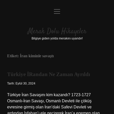
menüyü
Anasayfa
aç
Gizlilik Politikası
Merak Dolu Hikayeler
Yasal Uyarı
Bilgiye giden yolda merakını uyandır!
Hakkımızda
Etiket:
İran kiminle savaştı
Türkiye İRandan Ne Zaman Ayrıldı
Tarih: Eylül 30, 2024
Türkiye İran Savaşını kim kazandı? 1723-1727
Osmanlı-İran Savaşı, Osmanlı Devleti ile çöküş
evresine girmiş olan İran’daki Safevi Devleti ve
ardından İsfahan’ı ele geçirerek İran’a egemen olan