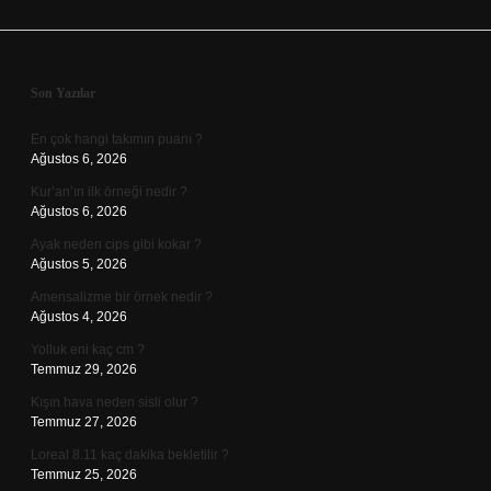
Sidebar
Son Yazılar
En çok hangi takımın puanı ?
Ağustos 6, 2026
Kur’an’ın ilk örneği nedir ?
Ağustos 6, 2026
Ayak neden cips gibi kokar ?
Ağustos 5, 2026
Amensalizme bir örnek nedir ?
Ağustos 4, 2026
Yolluk eni kaç cm ?
Temmuz 29, 2026
Kışın hava neden sisli olur ?
Temmuz 27, 2026
Loreal 8.11 kaç dakika bekletilir ?
Temmuz 25, 2026