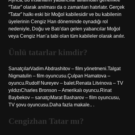
“Tatar” olarak anılması da o zamanları hatırlatır. Gerçek
“Tatar” halkı eski bir Moğol kabilesidir ve bu kabilenin
üyelerinin Cengiz Han döneminde oynadığı rol
nedeniyle, Doğu ve Batı’dan gelen yabancılar Moğol
veya Cengiz Han’a tabi olan tüm kabileler olarak anılır.
Ünlü tatarlar kimdir?
SanatçılarVadim Abdrashitov – film yönetmeni.Talgat
Nigmatulin – film oyuncusu.Çulpan Hamatova –
oyuncu.Rudolf Nureyev – balet.Renata Litvinova – TV
yıldızıCharles Bronson – Amerikalı oyuncu.Rinat
Baybekov – sanatçıMarat Basharov – film oyuncusu,
TV şovu oyuncusu.Daha fazla makale.. .
Cengizhan Tatar mı?