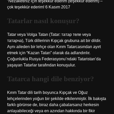
“Nezaketiniz için teşekkür ederim (teşekkür ederim) –
çok teşekkür ederim! 6 Kasım 2017
Tatarlar nasıl konuşur?
Tatar veya Volga Tatarı (Tatar: татар теле veya
татарча), Türk dillerinin Kıpçak grubuna ait bir dildir.
Aynı aileden bir lehçe olan Kırım Tatarcasından ayırt
etmek için “Kazan Tatarı” olarak da adlandırılır.
Çoğunlukla Rusya Federasyonu’ndaki Tataristan’da
yaşayan Tatarlar tarafından konuşulur.
Tatarca hangi dile benziyor?
Kırım Tatar dili tarih boyunca Kıpçak ve Oğuz
lehçelerinden yoğun bir şekilde etkilenmiştir. İlk bakışta
farklı görünse de, biraz daha çabalarsanız herkesin
anlayabileceği veya en azından hakkında bir fikir