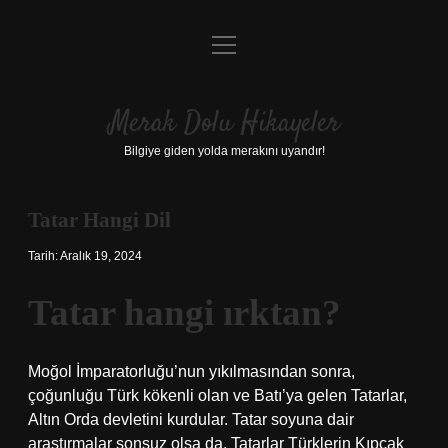
menüyü
Anasayfa
aç
Gizlilik Politikası
Merak Dolu Hikayeler
Yasal Uyarı
Bilgiye giden yolda merakını uyandır!
Hakkımızda
Tatar Hangi Dil
Tarih: Aralık 19, 2024
Tatar hangi ırktan?
Moğol İmparatorluğu’nun yıkılmasından sonra,
çoğunluğu Türk kökenli olan ve Batı’ya gelen Tatarlar,
Altın Orda devletini kurdular. Tatar soyuna dair
araştırmalar sonsuz olsa da, Tatarlar Türklerin Kıpçak