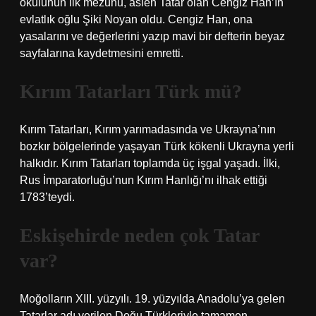
okulunun ilk mezunu, aslen Tatar olan Cengiz Han’ın
evlatlık oğlu Şiki Noyan oldu. Cengiz Han, ona
yasalarını ve değerlerini yazıp mavi bir defterin beyaz
sayfalarına kaydetmesini emretti.
Kırım Tatarları Türk mü?
Kırım Tatarları, Kırım yarımadasında ve Ukrayna’nın
bozkır bölgelerinde yaşayan Türk kökenli Ukrayna yerli
halkıdır. Kırım Tatarları toplamda üç işgal yaşadı. İlki,
Rus İmparatorluğu’nun Kırım Hanlığı’nı ilhak ettiği
1783’teydi.
Eskişehirde neden çok Tatar
var?
Moğolların XIII. yüzyılı. 19. yüzyılda Anadolu’ya gelen
Tatarlar adı verilen Doğu Türkleriyle tamamen