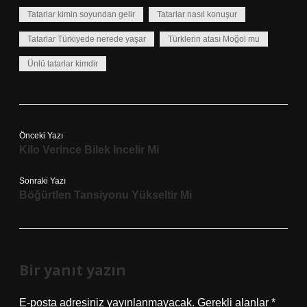
Tatarlar kimin soyundan gelir
Tatarlar nasıl konuşur
Tatarlar Türkiyede nerede yaşar
Türklerin atası Moğol mu
Ünlü tatarlar kimdir
Önceki Yazı
Kilo Verince Bilek Incelir Mi
Sonraki Yazı
Böğürtlen Tansiyonu Yükseltir Mi
Bir yanıt yazın
E-posta adresiniz yayınlanmayacak.
Gerekli alanlar
*