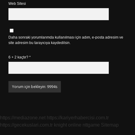
Web Sitesi
Daha sonraki yorumlarımda kullanılması için adım, e-posta adresim ve
site adresim bu tarayıcıya kaydedilsin.
6 + 2 kaçtır?
*
https://mediazone.net
https://kariyerhabercisi.com.tr
https://gecekuslari.com.tr
knight online
nttgame
Sitemap