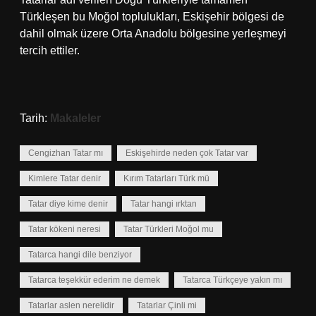
Türkleşen bu Moğol toplulukları, Eskişehir bölgesi de
dahil olmak üzere Orta Anadolu bölgesine yerleşmeyi
tercih ettiler.
Tarih:
Makaleler
Cengizhan Tatar mı
Eskişehirde neden çok Tatar var
Kimlere Tatar denir
Kırım Tatarları Türk mü
Tatar diye kime denir
Tatar hangi ırktan
Tatar kökeni neresi
Tatar Türkleri Moğol mu
Tatarca hangi dile benziyor
Tatarca teşekkür ederim ne demek
Tatarca Türkçeye yakın mı
Tatarlar aslen nerelidir
Tatarlar Çinli mi