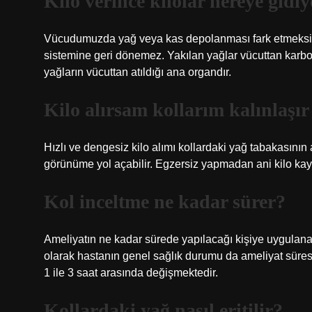
Kilo verince kilolar nereye gidi
Vücudumuzda yağ veya kas depolanması fark etmeksizin
sistemine geri dönemez. Yakılan yağlar vücuttan karbon
yağların vücuttan atıldığı ana organdır.
Kilo alırsam kollarım kalınlaşır
Hızlı ve dengesiz kilo alımı kollardaki yağ tabakasının
görünüme yol açabilir. Egzersiz yapmadan ani kilo kayb
Kol inceltme ne kadar sürer?
Ameliyatın ne kadar sürede yapılacağı kişiye uygulana
olarak hastanın genel sağlık durumu da ameliyat süresi
1 ile 3 saat arasında değişmektedir.
Kollardaki yağ nasıl eritilir?