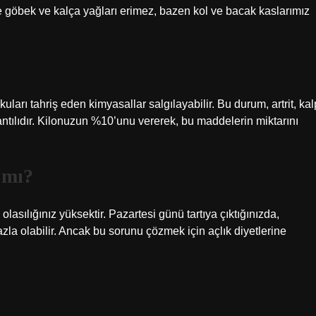
e göbek ve kalça yağları erimez, bazen kol ve bacak kaslarımız
uları tahriş eden kimyasallar salgılayabilir. Bu durum, artrit, kal
ğlantılıdır. Kilonuzun %10’unu vererek, bu maddelerin miktarını
 mı?
lasılığınız yüksektir. Pazartesi günü tartıya çıktığınızda,
la olabilir. Ancak bu sorunu çözmek için açlık diyetlerine