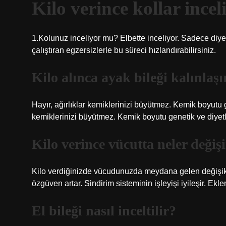
Kilo verince kollar incel
1.Kolunuz inceliyor mu? Elbette inceliyor. Sadece diyet
çalıştıran egzersizlerle bu süreci hızlandırabilirsiniz.
Kilo alınca ayak bileği kalınlaşı
Hayır, ağırlıklar kemiklerinizi büyütmez. Kemik boyutu g
kemiklerinizi büyütmez. Kemik boyutu genetik ve diyetle
Kilo verince vücutta neler değiş
Kilo verdiğinizde vücudunuzda meydana gelen değişikli
özgüven artar. Sindirim sisteminin işleyişi iyileşir. Eklem
El bileği nasıl inceltilir?