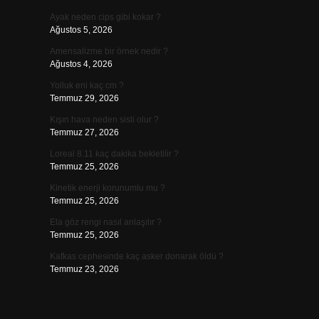
Ayak neden cips gibi kokar ?
Ağustos 5, 2026
Amensalizme bir örnek nedir ?
Ağustos 4, 2026
Yolluk eni kaç cm ?
Temmuz 29, 2026
Kışın hava neden sisli olur ?
Temmuz 27, 2026
Loreal 8.11 kaç dakika bekletilir ?
Temmuz 25, 2026
Kinetik enerji korunumlu mu ?
Temmuz 25, 2026
Ela göz rengi nasıl anlaşılır ?
Temmuz 25, 2026
Kafkas cephesinde kaç asker donarak öldü ?
Temmuz 23, 2026