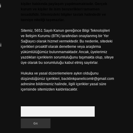
kişiler hakkında paylaşım yapılmamaktadır. Gerçek
i
kurum ve kişiler ile isim benzerlikleri tamamen
tesadüfidir. Sitemizdeki bilgiler taslak halindedir ve
tavsiye niteliği taşımazlar.
Sitemiz, 5651 Sayılı Kanun gereğince Bilgi Teknolojileri
ve İletişim Kurumu (BTK) tarafından onaylanmış bir Yer
Sağlayıcı olarak hizmet vermektedir. Bu nedenle, sitedeki
i
içerikleri proaktif olarak denetleme veya araştırma
yükümlülüğümüz bulunmamaktadır. Ancak, üyelerimiz
yazdıkları içeriklerin sorumluluğunu taşımakta olup, siteye
üye olarak bu sorumluluğu kabul etmiş sayılırlar.
Hukuka ve yasal düzenlemelere aykırı olduğunu
düşündüğünüz içerikleri,
backlinkpanelicomtr@gmail.com
adresine bildirmeniz halinde, ilgili içerikler yasal süre
içerisinde sitemizden kaldırılacaktır.
Arama