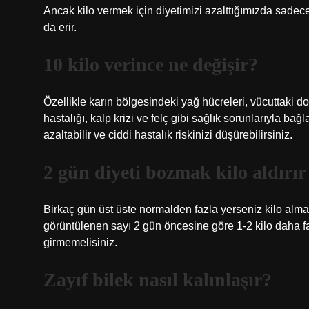
Ancak kilo vermek için diyetimizi azalttığımızda sadec
da erir.
10 kilo verince ne değişir?
Özellikle karın bölgesindeki yağ hücreleri, vücuttaki dok
hastalığı, kalp krizi ve felç gibi sağlık sorunlarıyla ba
azaltabilir ve ciddi hastalık riskinizi düşürebilirsiniz.
2 gün diyeti bozmak kilo aldırır
Birkaç gün üst üste normalden fazla yerseniz kilo alma o
görüntülenen sayı 2 gün öncesine göre 1-2 kilo daha faz
girmemelisiniz.
Zayıf bilek nasıl kalınlaşır?