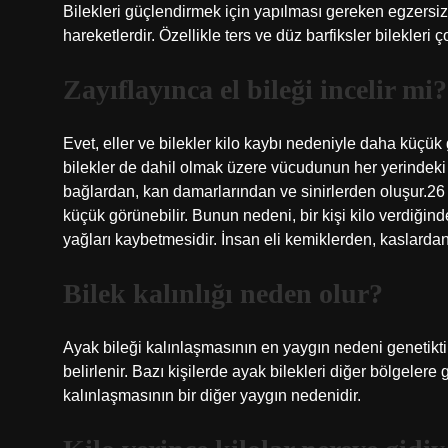
Bilekleri güçlendirmek için yapılması gereken egzersizle
hareketlerdir. Özellikle ters ve düz barfiksler bilekleri ç
Zayıflayınca el bileği incelir mi?
Evet, eller ve bilekler kilo kaybı nedeniyle daha küçük g
bilekler de dahil olmak üzere vücudunun her yerindeki 
bağlardan, kan damarlarından ve sinirlerden oluşur.26 
küçük görünebilir. Bunun nedeni, bir kişi kilo verdiğin
yağları kaybetmesidir. İnsan eli kemiklerden, kaslarda
Bilek kalınlığı neden olur?
Ayak bileği kalınlaşmasının en yaygın nedeni genetikt
belirlenir. Bazı kişilerde ayak bilekleri diğer bölgele
kalınlaşmasının bir diğer yaygın nedenidir.