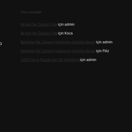
Son yorumlar
Ilk Ken Ne Zaman Çıktı
için
admin
Ilk Ken Ne Zaman Çıktı
için
Koca
Bebekler Ne Zaman Ayaklarının Üzerine Basar
için
admin
p
Bebekler Ne Zaman Ayaklarının Üzerine Basar
için
Filiz
1000 Parça Puzzle Kaç Ml Yapıştırıcı
için
admin