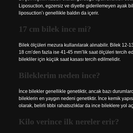
Liposuction, egzersiz ve diyetle giderilemeyen ayak bil
liposuction’ı genellikle baldırı da içerir.
17 cm bilek ince mi?
Bilek ölçüleri mezura kullanılarak alınabilir. Bilek 12-1
18 cm’den fazla ise 41-45 mm’lik saat ölçüleri tercih 
bilekliler için küçük saat kasası tercih edilmelidir.
Bileklerim neden ince?
İnce bilekler genellikle genetiktir, ancak bazı durumlarda 
bileklerin en yaygın nedeni genetiktir. İnce kemik yapıs
olarak, belirli tıbbi rahatsızlıklar da ince bileklere yol aç
Kilo verince ilk nereler erir?