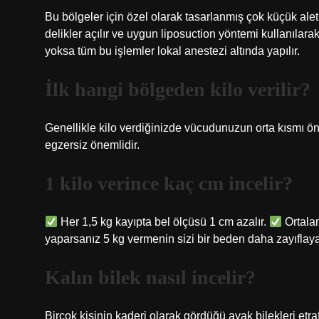
Bu bölgeler için özel olarak tasarlanmış çok küçük alet
delikler açılır ve uygun liposuction yöntemi kullanılarak
yoksa tüm bu işlemler lokal anestezi altında yapılır.
İlk hangi bölgeden kilo verilir?
Genellikle kilo verdiğinizde vücudunuzun orta kısmı önc
egzersiz önemlidir.
1 kilo verince kaç cm incelir?
Her 1,5 kg kayıpta bel ölçüsü 1 cm azalır.
Ortalam
yaparsanız 5 kg vermenin sizi bir beden daha zayıflaya
Kalın bilek nasıl incelir?
Birçok kişinin kaderi olarak gördüğü ayak bilekleri etraf