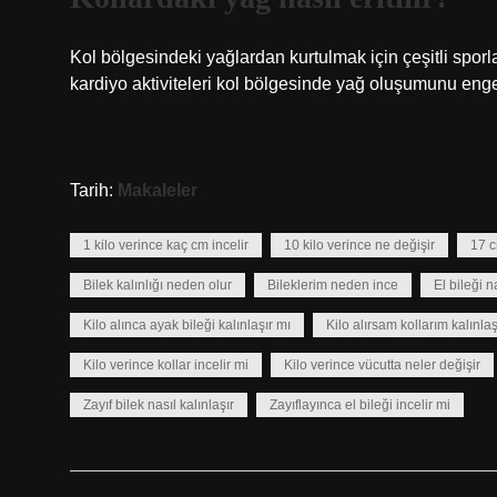
Kol bölgesindeki yağlardan kurtulmak için çeşitli sporla
kardiyo aktiviteleri kol bölgesinde yağ oluşumunu engell
Tarih:
Makaleler
1 kilo verince kaç cm incelir
10 kilo verince ne değişir
17 c
Bilek kalınlığı neden olur
Bileklerim neden ince
El bileği na
Kilo alınca ayak bileği kalınlaşır mı
Kilo alırsam kollarım kalınlaş
Kilo verince kollar incelir mi
Kilo verince vücutta neler değişir
Zayıf bilek nasıl kalınlaşır
Zayıflayınca el bileği incelir mi