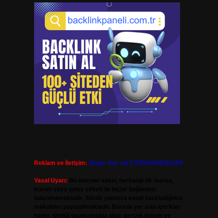
Reklam ve İletişim:
Skype: live:.cid.575569c608265c69
Yasal Uyarı:
Bu internet sitesi, herhangi bir marka,
kurum veya şahıs şirketi ile hiçbir bağlantısı
bulunmamaktadır. Sitede yalnızca kendi hazırladığımız
makaleler paylaşılmaktadır. Burada yer alan içerikler
haber niteliği taşımamakta olup, gerçek kurum ve