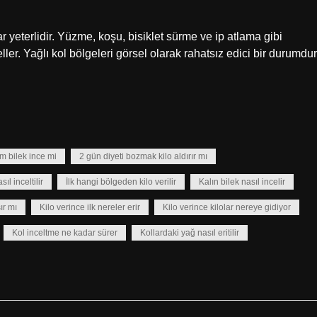
r yeterlidir. Yüzme, koşu, bisiklet sürme ve ip atlama gibi
er. Yağlı kol bölgeleri görsel olarak rahatsız edici bir durumdur
m bilek ince mi
2 gün diyeti bozmak kilo aldırır mı
sıl inceltilir
İlk hangi bölgeden kilo verilir
Kalın bilek nasıl incelir
ır mı
Kilo verince ilk nereler erir
Kilo verince kilolar nereye gidiyor
Kol inceltme ne kadar sürer
Kollardaki yağ nasıl eritilir