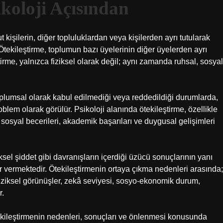
ikoloji Açısından
t kişilerin, diğer topluluklardan veya kişilerden ayrı tutularak
tekileştirme, toplumun bazı üyelerinin diğer üyelerden ayrı
irme, yalnızca fiziksel olarak değil; aynı zamanda ruhsal, sosyal
toplumsal olarak kabul edilmediği veya reddedildiği durumlarda,
blem olarak görülür. Psikoloji alanında ötekileştirme, özellikle
 sosyal becerileri, akademik başarıları ve duygusal gelişimleri
iksel şiddet gibi davranışların içerdiği üzücü sonuçlarının yanı
arar vermektedir. Ötekileştirmenin ortaya çıkma nedenleri arasında;
, fiziksel görünüşler, zekâ seviyesi, sosyo-ekonomik durum,
r.
 ötekileştirmenin nedenleri, sonuçları ve önlenmesi konusunda