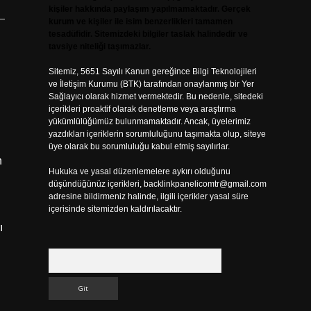
kişiler hakkında paylaşım yapılmamaktadır. Gerçek
kurum ve kişiler ile isim benzerlikleri tamamen
tesadüfidir. Sitemizdeki bilgiler taslak halindedir ve
tavsiye niteliği taşımazlar.
Sitemiz, 5651 Sayılı Kanun gereğince Bilgi Teknolojileri
ve İletişim Kurumu (BTK) tarafından onaylanmış bir Yer
Sağlayıcı olarak hizmet vermektedir. Bu nedenle, sitedeki
içerikleri proaktif olarak denetleme veya araştırma
yükümlülüğümüz bulunmamaktadır. Ancak, üyelerimiz
yazdıkları içeriklerin sorumluluğunu taşımakta olup, siteye
üye olarak bu sorumluluğu kabul etmiş sayılırlar.
n
Hukuka ve yasal düzenlemelere aykırı olduğunu
düşündüğünüz içerikleri,
backlinkpanelicomtr@gmail.com
adresine bildirmeniz halinde, ilgili içerikler yasal süre
içerisinde sitemizden kaldırılacaktır.
ı
Arama