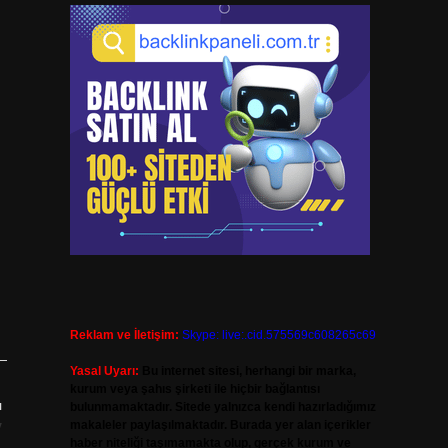
Reklam ve İletişim:
Skype: live:.cid.575569c608265c69
Yasal Uyarı:
Bu internet sitesi, herhangi bir marka,
kurum veya şahıs şirketi ile hiçbir bağlantısı
ı
bulunmamaktadır. Sitede yalnızca kendi hazırladığımız
v
makaleler paylaşılmaktadır. Burada yer alan içerikler
haber niteliği taşımamakta olup, gerçek kurum ve