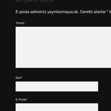
Bir yanıt yazın
E-posta adresiniz yayınlanmayacak.
Gerekli alanlar
*
i
Yorum
İsim*
E-Posta*