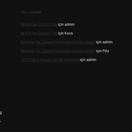
Son yorumlar
Ilk Ken Ne Zaman Çıktı
için
admin
Ilk Ken Ne Zaman Çıktı
için
Koca
Bebekler Ne Zaman Ayaklarının Üzerine Basar
için
admin
Bebekler Ne Zaman Ayaklarının Üzerine Basar
için
Filiz
1000 Parça Puzzle Kaç Ml Yapıştırıcı
için
admin
l
.