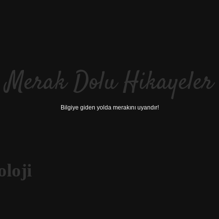
Merak Dolu Hikayeler
Bilgiye giden yolda merakını uyandır!
oloji