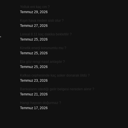
Yolluk eni kaç cm ?
Temmuz 29, 2026
Kışın hava neden sisli olur ?
Temmuz 27, 2026
Loreal 8.11 kaç dakika bekletilir ?
,
Temmuz 25, 2026
Kinetik enerji korunumlu mu ?
Temmuz 25, 2026
Ela göz rengi nasıl anlaşılır ?
Temmuz 25, 2026
Kafkas cephesinde kaç asker donarak öldü ?
Temmuz 23, 2026
Bankaların istediği gelir belgesi nereden alınır ?
Temmuz 21, 2026
Hangi hayvan doğurmaz ?
Temmuz 17, 2026