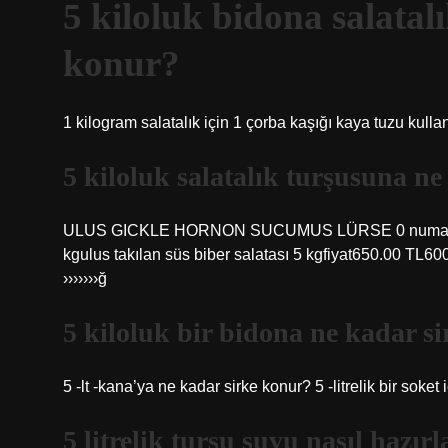
5 kiloluk bidona salatal
konur?
1 kilogram salatalık için 1 çorba kaşığı kaya tuzu kulla
5 kiloluk salatalık turşusuna n
ULUS GICKLE HORNON SUCUMUS LÜRSE 0 numara 5 kg Sa
kgulus takılan süs biber salatası 5 kgfiyat650.00 T
›››››››ğ
5 kiloluk bir bidona ne kadar s
5 -lt -kana’ya ne kadar sirke konur? 5 -litrelik bir soket
5 litrelik turşu suyu nasıl hazırl