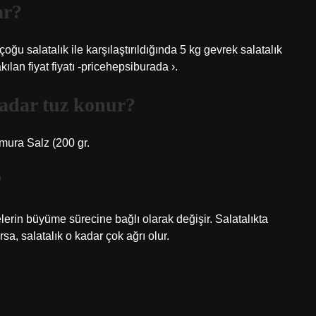
ar?
ğu salatalık ile karşılaştırıldığında 5 kg gevrek salatalık
kılan fiyat fiyatı -pricehepsiburada ›.
adar tuz konur?
amura Salz (200 gr.
?
elerin büyüme sürecine bağlı olarak değişir. Salatalıkta
a, salatalık o kadar çok ağrı olur.