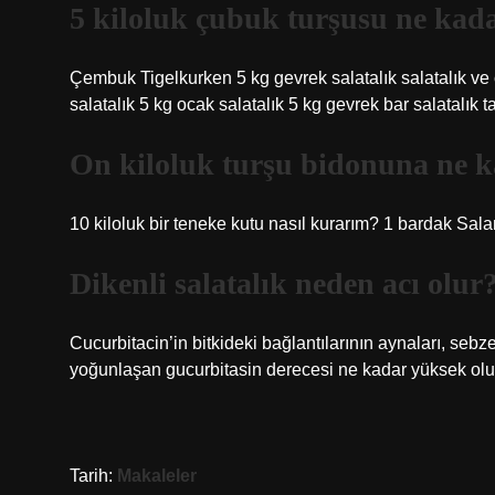
5 kiloluk çubuk turşusu ne kad
Çembuk Tigelkurken 5 kg gevrek salatalık salatalık ve ço
salatalık 5 kg ocak salatalık 5 kg gevrek bar salatalık ta
On kiloluk turşu bidonuna ne k
10 kiloluk bir teneke kutu nasıl kurarım? 1 bardak Sal
Dikenli salatalık neden acı olur
Cucurbitacin’in bitkideki bağlantılarının aynaları, sebz
yoğunlaşan gucurbitasin derecesi ne kadar yüksek olurs
Tarih:
Makaleler