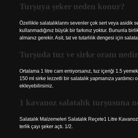
Turşuya şeker neden konur?
Özellikle salatalıklarını sevenler çok sert veya asidik se
kullanmadığınız büyük bir farkınız yoktur. Bununla birli
almanız gerekir. Asit, tat ve tutarlılık dengesi için sala
Turşuda tuz ve sirke oranı nedi
Ortalama 1 litre cam emiyorsanız, tuz içeriği 1.5 yemek
150 ml sirke lezzetli bir salatalık yapmanıza yardımcı 
ekleyebilirsiniz.
1 kavanoz salatalık turşusuna 
Salatalık Malzemeleri Salatalık Reçete1 Litre Kavanoz: 
terlik çayı şeker açtı. 1/2.