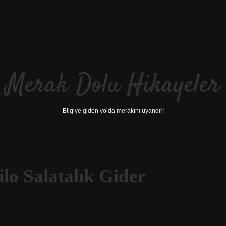
Merak Dolu Hikayeler
Bilgiye giden yolda merakını uyandır!
lo Salatalık Gider