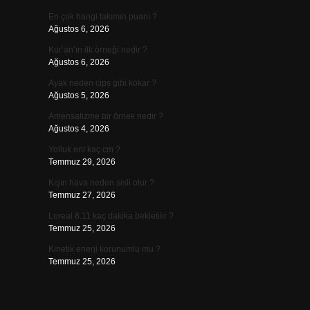
En çok hangi takımın puanı ?
Ağustos 6, 2026
Kur’an’ın ilk örneği nedir ?
Ağustos 6, 2026
Ayak neden cips gibi kokar ?
Ağustos 5, 2026
Amensalizme bir örnek nedir ?
Ağustos 4, 2026
Yolluk eni kaç cm ?
Temmuz 29, 2026
Kışın hava neden sisli olur ?
Temmuz 27, 2026
Loreal 8.11 kaç dakika bekletilir ?
Temmuz 25, 2026
Kinetik enerji korunumlu mu ?
Temmuz 25, 2026