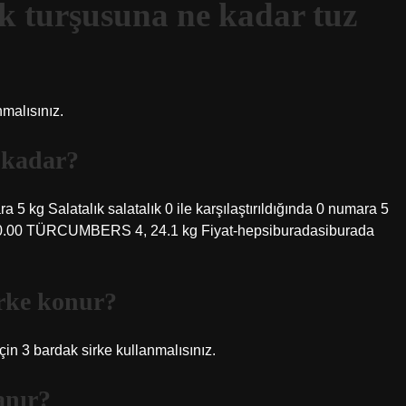
ık turşusuna ne kadar tuz
nmalısınız.
e kadar?
latalık salatalık 0 ile karşılaştırıldığında 0 numara 5
L600.00 TÜRCUMBERS 4, 24.1 kg Fiyat-hepsiburadasiburada
irke konur?
 için 3 bardak sirke kullanmalısınız.
anır?