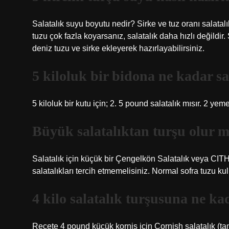
Salatalık suyu boyutu nedir? Sirke ve tuz oranı salatalı
tuzu çok fazla koyarsanız, salatalık daha hızlı değildir
deniz tuzu ve sirke ekleyerek hazırlayabilirsiniz.
5 kiloluk bir bidona ne kadar sa
5 kiloluk bir kutu için; 2. 5 pound salatalık mısır. 2 ye
Büyük salatalıktan turşu olur 
Salatalık için küçük bir Çengelkön Salatalık veya CITH 
salatalıkları tercih etmemelisiniz. Normal sofra tuzu ku
4 kilo salatalık turşusuna ne k
Reçete 4 pound küçük korniş için Cornish salatalık (ta