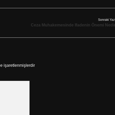
Sonraki Yaz
Ceza Muhakemesinde Ifadenin Önemi Nedi
le işaretlenmişlerdir