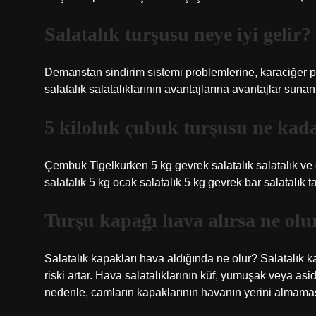
Salatalık turşusu neye iyi gelir?
Demanstan sindirim sistemi problemlerine, karaciğer 
salatalık salatalıklarının avantajlarına avantajlar sunan 
5 kiloluk çubuk turşusu ne kad
Çembuk Tigelkurken 5 kg gevrek salatalık salatalık ve ço
salatalık 5 kg ocak salatalık 5 kg gevrek bar salatalık ta
Turşu kapağı hava alırsa ne olu
Salatalık kapakları hava aldığında ne olur? Salatalık 
riski artar. Hava salatalıklarının küf, yumuşak veya as
nedenle, camların kapaklarının havanın yerini almamas