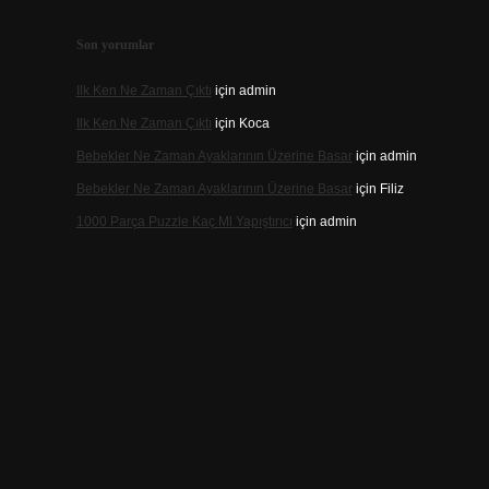
Son yorumlar
Ilk Ken Ne Zaman Çıktı
için
admin
Ilk Ken Ne Zaman Çıktı
için
Koca
Bebekler Ne Zaman Ayaklarının Üzerine Basar
için
admin
Bebekler Ne Zaman Ayaklarının Üzerine Basar
için
Filiz
1000 Parça Puzzle Kaç Ml Yapıştırıcı
için
admin