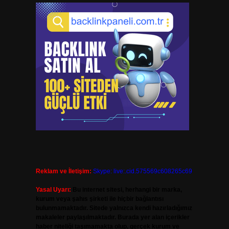
Reklam ve İletişim:
Skype: live:.cid.575569c608265c69
Yasal Uyarı:
Bu internet sitesi, herhangi bir marka,
kurum veya şahıs şirketi ile hiçbir bağlantısı
bulunmamaktadır. Sitede yalnızca kendi hazırladığımız
makaleler paylaşılmaktadır. Burada yer alan içerikler
haber niteliği taşımamakta olup, gerçek kurum ve