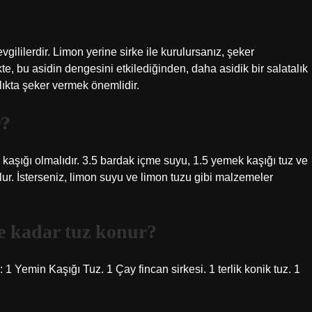
vgililerdir. Limon yerine sirke ile kurulursanız, şeker
kte, bu asidin dengesini etkilediğinden, daha asidik bir salatalık
talıkta şeker vermek önemlidir.
r?
 kaşığı olmalıdır. 3.5 bardak içme suyu, 1.5 yemek kaşığı tuz ve
olur. İsterseniz, limon suyu ve limon tuzu gibi malzemeler
ne kadar tuz konur?
1 Yemin Kaşığı Tuz. 1 Çay fincan sirkesi. 1 terlik konik tuz. 1