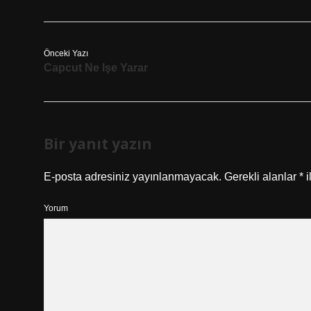
Önceki Yazı
Capcut Ne Işe Yarar
Bir yanıt yazın
E-posta adresiniz yayınlanmayacak.
Gerekli alanlar
*
i
Yorum