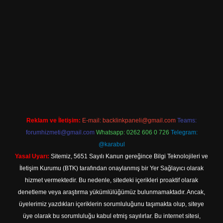
tps://hiltonbet-giris.com/
betexper indir
Reklam ve İletişim:
E-mail:
backlinkpaneli@gmail.com
Teams:
forumhizmeti@gmail.com
Whatsapp: 0262 606 0 726
Telegram:
@karabul
Yasal Uyarı:
Sitemiz, 5651 Sayılı Kanun gereğince Bilgi Teknolojileri ve
İletişim Kurumu (BTK) tarafından onaylanmış bir Yer Sağlayıcı olarak
hizmet vermektedir. Bu nedenle, sitedeki içerikleri proaktif olarak
denetleme veya araştırma yükümlülüğümüz bulunmamaktadır. Ancak,
üyelerimiz yazdıkları içeriklerin sorumluluğunu taşımakta olup, siteye
üye olarak bu sorumluluğu kabul etmiş sayılırlar. Bu internet sitesi,