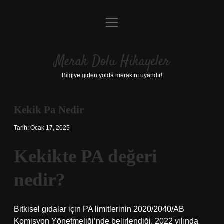
menüyü
Anasayfa
aç
Gizlilik Politikası
Merak Dolu Hikayeler
Yasal Uyarı
Bilgiye giden yolda merakını uyandır!
Hakkımızda
Kekik Pa Nedir
Tarih: Ocak 17, 2025
Kekikte PA değeri
nedir?
Bitkisel gıdalar için PA limitlerinin 2020/2040/AB
Komisyon Yönetmeliği’nde belirlendiği, 2022 yılında