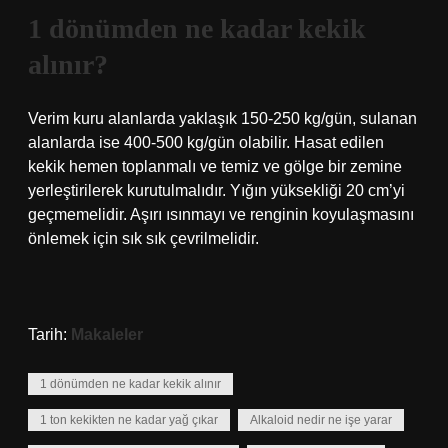
1 dönümden ne kadar kekik
alınır?
Verim kuru alanlarda yaklaşık 150-250 kg/gün, sulanan
alanlarda ise 400-500 kg/gün olabilir. Hasat edilen
kekik hemen toplanmalı ve temiz ve gölge bir zemine
yerleştirilerek kurutulmalıdır. Yığın yüksekliği 20 cm’yi
geçmemelidir. Aşırı ısınmayı ve renginin koyulaşmasını
önlemek için sık sık çevrilmelidir.
Tarih:
Makaleler
1 dönümden ne kadar kekik alınır
1 ton kekikten ne kadar yağ çıkar
Alkaloid nedir ne işe yarar