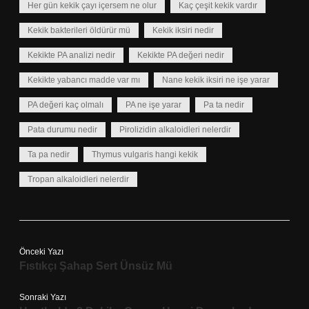
Her gün kekik çayı içersem ne olur
Kaç çeşit kekik vardır
Kekik bakterileri öldürür mü
Kekik iksiri nedir
Kekikte PA analizi nedir
Kekikte PA değeri nedir
Kekikte yabancı madde var mı
Nane kekik iksiri ne işe yarar
PA değeri kaç olmalı
PA ne işe yarar
Pa ta nedir
Pata durumu nedir
Pirolizidin alkaloidleri nelerdir
Ta pa nedir
Thymus vulgaris hangi kekik
Tropan alkaloidleri nelerdir
Önceki Yazı
Fıstıkçı Şahap Sert Ünsüz Mü
Sonraki Yazı