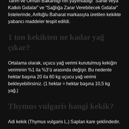
Tarım ve Orman Bakanlığı’nın yayımladığı “Sahte veya
Katkılı Gıdalar” ve “Sağlığa Zarar Verebilecek Gıdalar”
listelerinde, Arifoğlu Baharat markasıyla üretilen kekikte
yabancı maddeler tespit edildi.
1 ton kekikten ne kadar yağ
çıkar?
Ortalama olarak, uçucu yağ verimi kurutulmuş kekiğin
veriminin %1 ila %3’ü arasında değişir. Bu nedenle
hektar başına 20 ila 60 kg uçucu yağ verimi
bekleyebilirsiniz. (1 hektar = hektar başına 10,5 kg
yağ.)
Thymus vulgaris hangi kekik?
Adi kekik (Thymus vulgaris L.) Sapları kare şeklindedir.