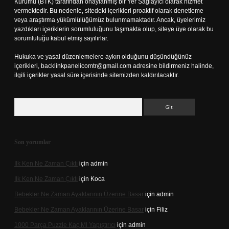
Kurumu (BTK) tarafından onaylanmış bir Yer Sağlayıcı olarak hizmet
vermektedir. Bu nedenle, sitedeki içerikleri proaktif olarak denetleme
veya araştırma yükümlülüğümüz bulunmamaktadır. Ancak, üyelerimiz
yazdıkları içeriklerin sorumluluğunu taşımakta olup, siteye üye olarak bu
sorumluluğu kabul etmiş sayılırlar.
Hukuka ve yasal düzenlemelere aykırı olduğunu düşündüğünüz
içerikleri,
backlinkpanelicomtr@gmail.com
adresine bildirmeniz halinde,
ilgili içerikler yasal süre içerisinde sitemizden kaldırılacaktır.
Arama
Son yorumlar
Ilk Ken Ne Zaman Çıktı
için
admin
Ilk Ken Ne Zaman Çıktı
için
Koca
Bebekler Ne Zaman Ayaklarının Üzerine Basar
için
admin
Bebekler Ne Zaman Ayaklarının Üzerine Basar
için
Filiz
1000 Parça Puzzle Kaç Ml Yapıştırıcı
için
admin