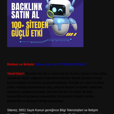
Reklam ve İletişim:
Skype: live:.cid.575569c608265c69
Yasal Uyarı:
Bu internet sitesi, herhangi bir marka, kurum veya şahıs
şirketi ile hiçbir bağlantısı bulunmamaktadır. Sitede yalnızca kendi
hazırladığımız makaleler paylaşılmaktadır. Burada yer alan içerikler
haber niteliği taşımamakta olup, gerçek kurum ve kişiler hakkında
paylaşım yapılmamaktadır. Gerçek kurum ve kişiler ile isim
benzerlikleri tamamen tesadüfidir. Sitemizdeki bilgiler taslak
halindedir ve tavsiye niteliği taşımazlar.
Sitemiz, 5651 Sayılı Kanun gereğince Bilgi Teknolojileri ve İletişim