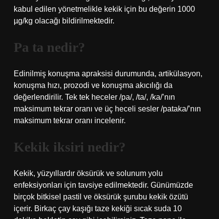
kabul edilen yönetmelikle kekik için bu değerin 1000
µg/kg olacağı bildirilmektedir.
Pa ta nedir?
Edinilmiş konuşma apraksisi durumunda, artikülasyon,
konuşma hızı, prozodi ve konuşma akıcılığı da
değerlendirilir. Tek tek heceler /pa/, /ta/, /ka/’nın
maksimum tekrar oranı ve üç heceli sesler /pataka/’nın
maksimum tekrar oranı incelenir.
Kekik iksiri nedir?
Kekik, yüzyıllardır öksürük ve solunum yolu
enfeksiyonları için tavsiye edilmektedir. Günümüzde
birçok bitkisel pastil ve öksürük şurubu kekik özütü
içerir. Birkaç çay kaşığı taze kekiği sıcak suda 10