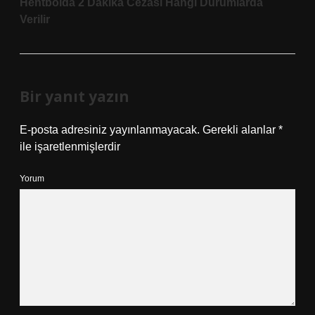
Hentbolda 2 Dakika Cezası Hangi Durumlarda
Verilir
Bir yanıt yazın
E-posta adresiniz yayınlanmayacak.
Gerekli alanlar
*
ile işaretlenmişlerdir
Yorum