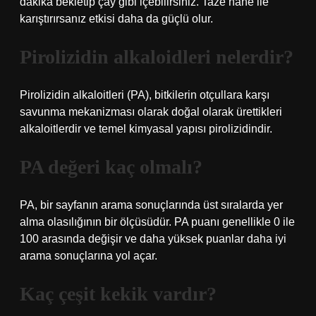
dakika bekletip çay gibi içebilirsiniz. Taze nane ile
karıştırırsanız etkisi daha da güçlü olur.
Pirolizidin alkaloidleri nelerdir?
Pirolizidin alkaloitleri (PA), bitkilerin otçullara karşı
savunma mekanizması olarak doğal olarak ürettikleri
alkaloitlerdir ve temel kimyasal yapısı pirolizidindir.
PA değeri kaç olmalı?
PA, bir sayfanın arama sonuçlarında üst sıralarda yer
alma olasılığının bir ölçüsüdür. PA puanı genellikle 0 ile
100 arasında değişir ve daha yüksek puanlar daha iyi
arama sonuçlarına yol açar.
Kaç çeşit kekik vardır?