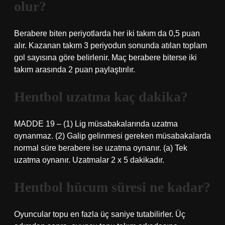
olur?
Berabere biten periyotlarda her iki takım da 0,5 puan
alır. Kazanan takım 3 periyodun sonunda atılan toplam
gol sayısına göre belirlenir. Maç berabere biterse iki
takım arasında 2 puan paylaştırılır.
Hentbol uzatma kaç dakika?
MADDE 19 – (1) Lig müsabakalarında uzatma
oynanmaz. (2) Galip gelinmesi gereken müsabakalarda
normal süre berabere ise uzatma oynanır. (a) Tek
uzatma oynanır. Uzatmalar 2 x 5 dakikadır.
Hentbol hücum süresi ne kadar?
Oyuncular topu en fazla üç saniye tutabilirler. Üç