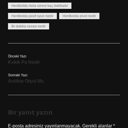
Hentbolda mola süresi kaç dakikadır
Hentbolda pasif oyun nedir
Hentbolda pivot nedir
İki dakika cezası nedir
Önceki Yazı
Kekik Pa Nedir
Sonraki Yazı
Antilop Otçul Mu
Bir yanıt yazın
E-posta adresiniz yayınlanmayacak.
Gerekli alanlar
*