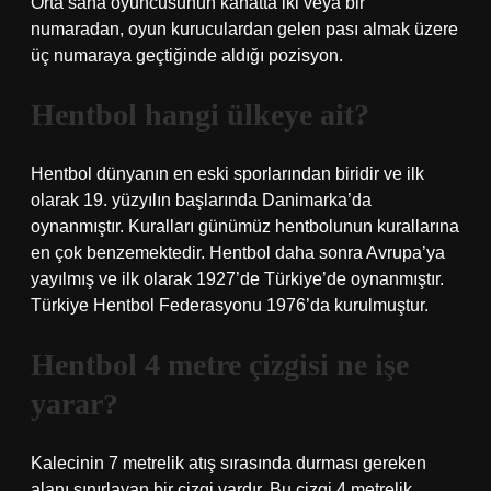
Orta saha oyuncusunun kanatta iki veya bir
numaradan, oyun kuruculardan gelen pası almak üzere
üç numaraya geçtiğinde aldığı pozisyon.
Hentbol hangi ülkeye ait?
Hentbol dünyanın en eski sporlarından biridir ve ilk
olarak 19. yüzyılın başlarında Danimarka’da
oynanmıştır. Kuralları günümüz hentbolunun kurallarına
en çok benzemektedir. Hentbol daha sonra Avrupa’ya
yayılmış ve ilk olarak 1927’de Türkiye’de oynanmıştır.
Türkiye Hentbol Federasyonu 1976’da kurulmuştur.
Hentbol 4 metre çizgisi ne işe
yarar?
Kalecinin 7 metrelik atış sırasında durması gereken
alanı sınırlayan bir çizgi vardır. Bu çizgi 4 metrelik