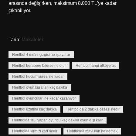
arasında değişirken, maksimum 8.000 TL’ye kadar
çıkabiliyor.
Tarih:
Makaleler
Hentbol 4 metre çizgisi ne işe yarar
Hentbol berabere biterse ne olur
Hentbol hangi ülkeye ait
Hentbol hücum süresi ne kadar
Hentbol oyun kuralları kaç dakika
Hentbol oyuncuları ne kadar kazanıyor
Hentbol uzatma kaç dakika
Hentbolda 2 dakika cezası nedir
Hentbolda faul yapan oyuncu kaç dakika oyun dışı kalır
Hentbolda kırmızı kart nedir
Hentbolda mavi kart ne demek