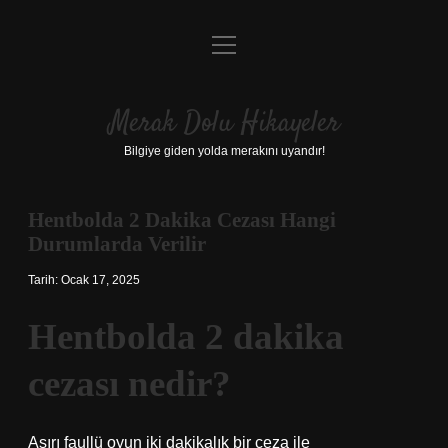
menüyü
Anasayfa
aç
Gizlilik Politikası
Merak Dolu Hikayeler
Yasal Uyarı
Bilgiye giden yolda merakını uyandır!
Hakkımızda
Hentbolda 2 Dakika Cezası Hangi
Durumlarda Verilir
Tarih: Ocak 17, 2025
Hentbolda 2 dakika
cezası nedir?
Aşırı faullü oyun iki dakikalık bir ceza ile