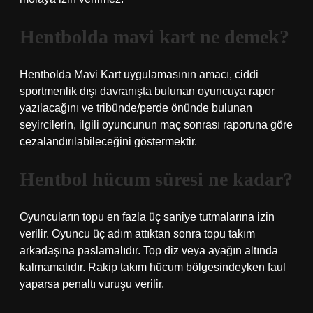
Hentbolda mavi kart ne demek?
Hentbolda Mavi Kart uygulamasının amacı, ciddi
sportmenlik dışı davranışta bulunan oyuncuya rapor
yazılacağını ve tribünde/perde önünde bulunan
seyircilerin, ilgili oyuncunun maç sonrası raporuna göre
cezalandırılabileceğini göstermektir.
Hentbol hücum süresi ne kadar?
Oyuncuların topu en fazla üç saniye tutmalarına izin
verilir. Oyuncu üç adım attıktan sonra topu takım
arkadaşına paslamalıdır. Top diz veya ayağın altında
kalmamalıdır. Rakip takım hücum bölgesindeyken faul
yaparsa penaltı vuruşu verilir.