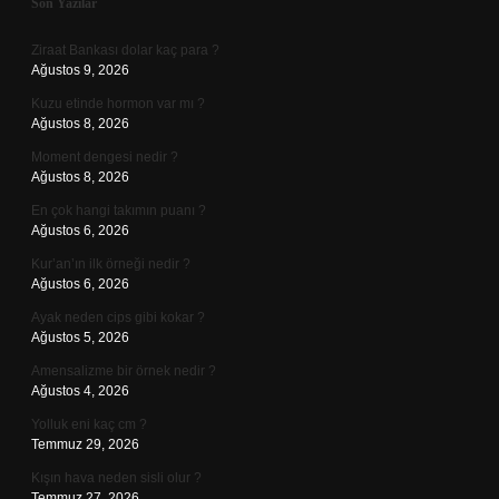
Sidebar
Son Yazılar
Ziraat Bankası dolar kaç para ?
Ağustos 9, 2026
Kuzu etinde hormon var mı ?
Ağustos 8, 2026
Moment dengesi nedir ?
Ağustos 8, 2026
En çok hangi takımın puanı ?
Ağustos 6, 2026
Kur’an’ın ilk örneği nedir ?
Ağustos 6, 2026
Ayak neden cips gibi kokar ?
Ağustos 5, 2026
Amensalizme bir örnek nedir ?
Ağustos 4, 2026
Yolluk eni kaç cm ?
Temmuz 29, 2026
Kışın hava neden sisli olur ?
Temmuz 27, 2026