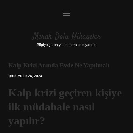
menüyü
Anasayfa
aç
Gizlilik Politikası
Merak Dolu Hikayeler
Yasal Uyarı
Bilgiye giden yolda merakını uyandır!
Hakkımızda
Kalp Krizi Anında Evde Ne Yapılmalı
Tarih: Aralık 26, 2024
Kalp krizi geçiren kişiye
ilk müdahale nasıl
yapılır?