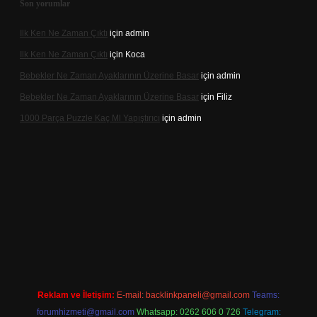
Son yorumlar
Ilk Ken Ne Zaman Çıktı
için
admin
Ilk Ken Ne Zaman Çıktı
için
Koca
Bebekler Ne Zaman Ayaklarının Üzerine Basar
için
admin
Bebekler Ne Zaman Ayaklarının Üzerine Basar
için
Filiz
1000 Parça Puzzle Kaç Ml Yapıştırıcı
için
admin
ttps://hiltonbet-giris.com/
betexper indir
Reklam ve İletişim:
E-mail:
backlinkpaneli@gmail.com
Teams:
forumhizmeti@gmail.com
Whatsapp: 0262 606 0 726
Telegram: