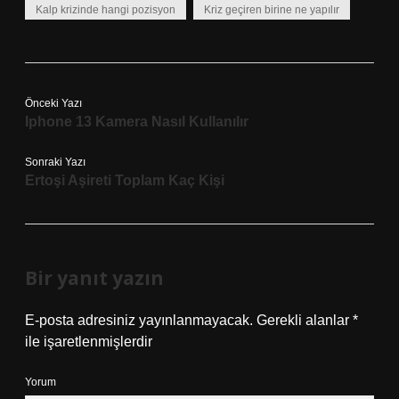
Kalp krizinde hangi pozisyon
Kriz geçiren birine ne yapılır
Önceki Yazı
Iphone 13 Kamera Nasıl Kullanılır
Sonraki Yazı
Ertoşi Aşireti Toplam Kaç Kişi
Bir yanıt yazın
E-posta adresiniz yayınlanmayacak.
Gerekli alanlar
*
ile işaretlenmişlerdir
Yorum