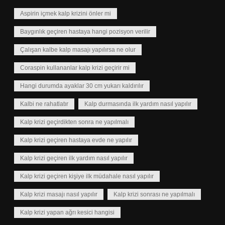
Aspirin içmek kalp krizini önler mi
Baygınlık geçiren hastaya hangi pozisyon verilir
Çalışan kalbe kalp masajı yapılırsa ne olur
Coraspin kullananlar kalp krizi geçirir mi
Hangi durumda ayaklar 30 cm yukarı kaldırılır
Kalbi ne rahatlatır
Kalp durmasında ilk yardım nasıl yapılır
Kalp krizi geçirdikten sonra ne yapılmalı
Kalp krizi geçiren hastaya evde ne yapılır
Kalp krizi geçiren ilk yardım nasıl yapılır
Kalp krizi geçiren kişiye ilk müdahale nasıl yapılır
Kalp krizi masajı nasıl yapılır
Kalp krizi sonrası ne yapılmalı
Kalp krizi yapan ağrı kesici hangisi