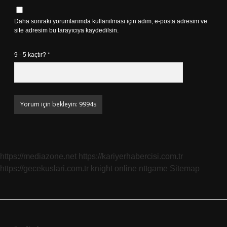
Daha sonraki yorumlarımda kullanılması için adım, e-posta adresim ve
site adresim bu tarayıcıya kaydedilsin.
9 - 5 kaçtır?
*
https://mediazone.net
https://kariyerhabercisi.com.tr
https://gecekuslari.com.tr
knight online
nttgame
Sitemap