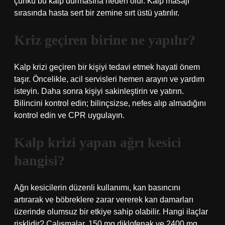
çünkü bu kalp durmasına neden olur. Kalp masajı
sırasında hasta sert bir zemine sırt üstü yatırılır.
Kriz geçiren birine ne yapılır?
Kalp krizi geçiren bir kişiyi tedavi etmek hayati önem
taşır. Öncelikle, acil servisleri hemen arayın ve yardım
isteyin. Daha sonra kişiyi sakinleştirin ve yatırın.
Bilincini kontrol edin; bilinçsizse, nefes alıp almadığını
kontrol edin ve CPR uygulayın.
Kalp krizi yapan ağrı kesici
hangisi?
Ağrı kesicilerin düzenli kullanımı, kan basıncını
artırarak ve böbreklere zarar vererek kan damarları
üzerinde olumsuz bir etkiye sahip olabilir. Hangi ilaçlar
risklidir? Çalışmalar, 150 mg diklofenak ve 2400 mg