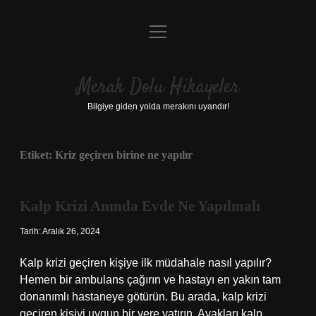
menüyü
Anasayfa
aç
Gizlilik Politikası
Merak Dolu Hikayeler
Yasal Uyarı
Bilgiye giden yolda merakını uyandır!
Hakkımızda
Etiket:
Kriz geçiren birine ne yapılır
Kalp Krizi Anında Evde Ne Yapılmalı
Tarih: Aralık 26, 2024
Kalp krizi geçiren kişiye ilk müdahale nasıl yapılır?
Hemen bir ambulans çağırın ve hastayı en yakın tam
donanımlı hastaneye götürün. Bu arada, kalp krizi
geçiren kişiyi uygun bir yere yatırın. Ayakları kalp