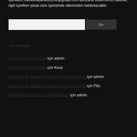
içerikleri,
backlinkpanelicomtr@gmail.com
adresine bildirmeniz halinde,
ilgili içerikler yasal süre içerisinde sitemizden kaldırılacaktır.
Arama
Son yorumlar
Ilk Ken Ne Zaman Çıktı
için
admin
Ilk Ken Ne Zaman Çıktı
için
Koca
Bebekler Ne Zaman Ayaklarının Üzerine Basar
için
admin
Bebekler Ne Zaman Ayaklarının Üzerine Basar
için
Filiz
1000 Parça Puzzle Kaç Ml Yapıştırıcı
için
admin