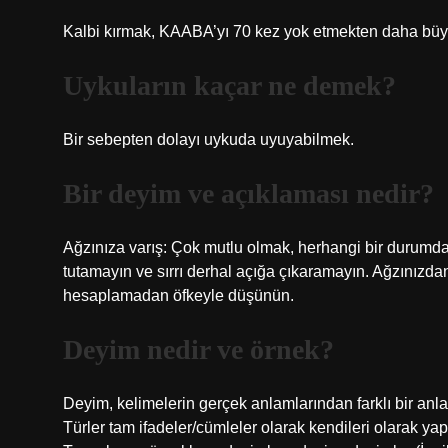
Kalbi kırmak, KAABA’yı 70 kez yok etmekten daha büyü
Uykuların kaçar ne demek?
Bir sebepten dolayı uykuda uyuyabilmek.
Bir deyim ve açıklaması nedir?
Ağzınıza varış: Çok mutlu olmak, herhangi bir durumdan,
tutamayın ve sırrı derhal açığa çıkaramayın. Ağzınızd
hesaplamadan öfkeyle düşünün.
Deyim nedir ve örnek?
Deyim, kelimelerin gerçek anlamlarından farklı bir anlam
Türler tam ifadeler/cümleler olarak kendileri olarak yapı