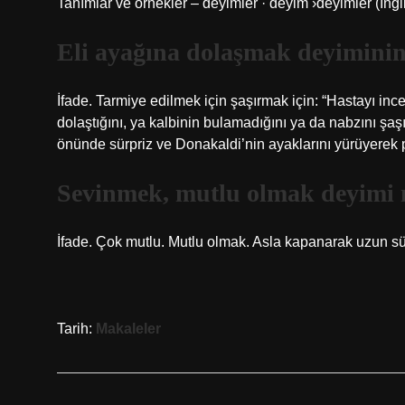
Tanımlar ve örnekler – deyimler · deyim ›deyimler (İngi
Eli ayağına dolaşmak deyiminin
İfade. Tarmiye edilmek için şaşırmak için: “Hastayı ince
dolaştığını, ya kalbinin bulamadığını ya da nabzını şaşı
önünde sürpriz ve Donakaldi’nin ayaklarını yürüyerek 
Sevinmek, mutlu olmak deyimi 
İfade. Çok mutlu. Mutlu olmak. Asla kapanarak uzun
Tarih:
Makaleler