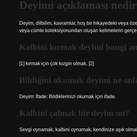
Deyimi açıklaması nedi
Deyim, dilbilim, kavramlar, hoş bir hikayedeki veya özel
veya cümle koleksiyonundan oluşan kelimelerin gerçek
Kalbini kırmak deyimi hangi an
[1] kırmak için çok kızgın olmak. [2]
Bildiğini okumak deyimi ne anl
Deyim: İfade: Bildiklerinizi okumak için ifade.
Kalbini çalmak bir deyim mi?
Sevgi oynamak, kalbini oynamak, kendinize aşık olmak