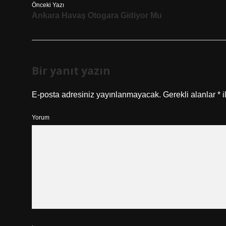
Önceki Yazı
Ankara Havaş Otogara Gidiyor Mu
Bir yanıt yazın
E-posta adresiniz yayınlanmayacak.
Gerekli alanlar
*
i
Yorum