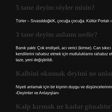
5 tane deyim söyler misin?
Türler – SivasddoğkiK, çocuğa çocuğa. Kültür Portal
3 tane deyim anlamı nedir?
Banık yaktı: Çok endişeli, acı verici (kimse). Can sıkıc
kendilerini rahatsız etmek için mutluluklarını rahatsı
taze, yeni değiştirildi.
Kalbini okumak deyimi ne anla
Niyeti anlamak için bir kişinin duygu ve düşünceler
›Deyimler ve Anlayışları›
Kalp kırmak ne kadar günahtır