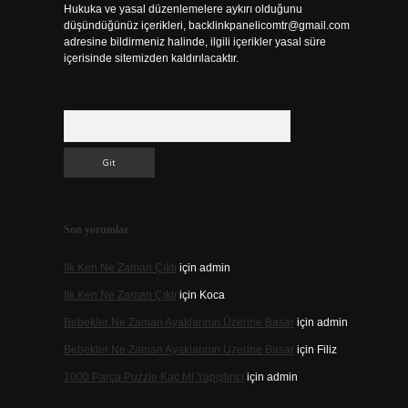
Hukuka ve yasal düzenlemelere aykırı olduğunu
düşündüğünüz içerikleri,
backlinkpanelicomtr@gmail.com
adresine bildirmeniz halinde, ilgili içerikler yasal süre
içerisinde sitemizden kaldırılacaktır.
Arama
Son yorumlar
Ilk Ken Ne Zaman Çıktı
için
admin
Ilk Ken Ne Zaman Çıktı
için
Koca
Bebekler Ne Zaman Ayaklarının Üzerine Basar
için
admin
Bebekler Ne Zaman Ayaklarının Üzerine Basar
için
Filiz
1000 Parça Puzzle Kaç Ml Yapıştırıcı
için
admin