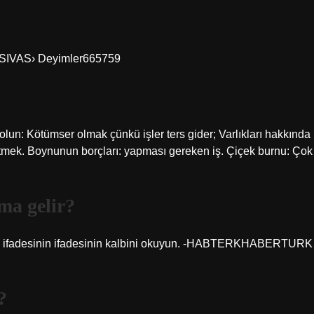
ı ›SIVAS› Deyimler665759
ı olun: Kötümser olmak çünkü işler ters gider; Varlıkları hakkında
z etmek. Boynunun borçları: yapması gereken iş. Çiçek burnu: Çok
ma gelir?
inin ifadesinin ifadesinin kalbini okuyun. -HABTERKHABERTURK
?