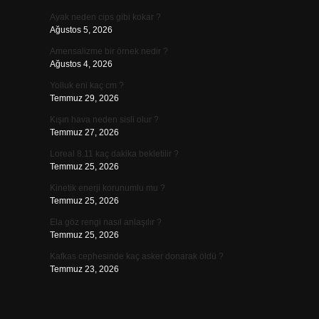
Ayak neden cips gibi kokar ?
Ağustos 5, 2026
Amensalizme bir örnek nedir ?
Ağustos 4, 2026
Yolluk eni kaç cm ?
Temmuz 29, 2026
Kışın hava neden sisli olur ?
Temmuz 27, 2026
Loreal 8.11 kaç dakika bekletilir ?
Temmuz 25, 2026
Kinetik enerji korunumlu mu ?
Temmuz 25, 2026
Ela göz rengi nasıl anlaşılır ?
Temmuz 25, 2026
Kafkas cephesinde kaç asker donarak öldü ?
Temmuz 23, 2026