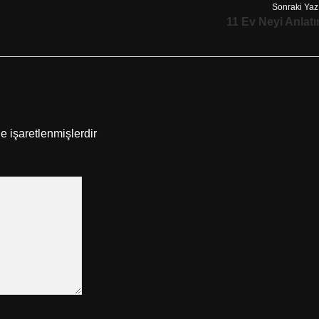
Sonraki Yaz
11 Ev Neyi Anlatı
le işaretlenmişlerdir