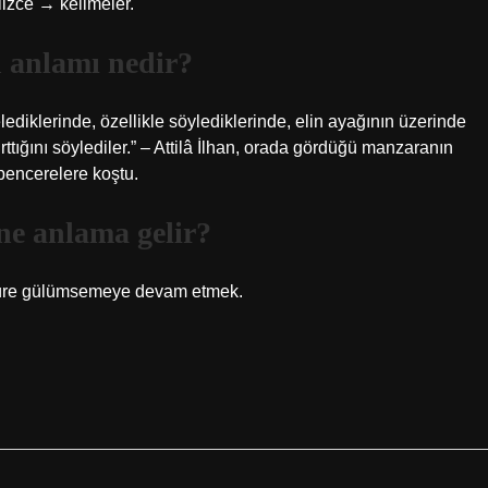
lizce → kelimeler.
 anlamı nedir?
lediklerinde, özellikle söylediklerinde, elin ayağının üzerinde
rttığını söylediler.” – Attilâ İlhan, orada gördüğü manzaranın
pencerelere koştu.
ne anlama gelir?
 süre gülümsemeye devam etmek.