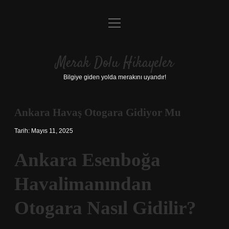
menüyü
Anasayfa
aç
Gizlilik Politikası
Merak Dolu Hikayeler
Yasal Uyarı
Bilgiye giden yolda merakını uyandır!
Hakkımızda
Ankara Havaş Otogara Gidiyor Mu
Tarih: Mayıs 11, 2025
Ankara Esenboğa
Havalimanından
Otogara Nasıl Gidilir?