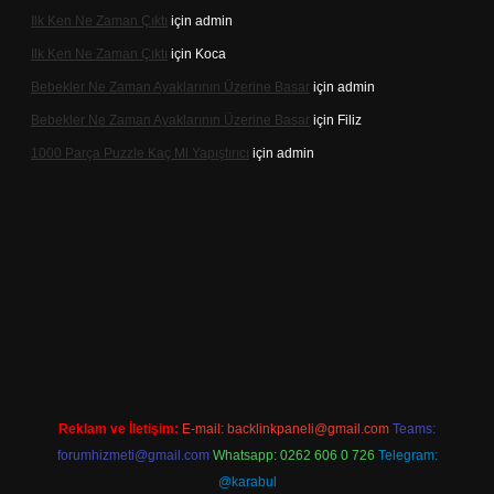
Ilk Ken Ne Zaman Çıktı
için
admin
Ilk Ken Ne Zaman Çıktı
için
Koca
Bebekler Ne Zaman Ayaklarının Üzerine Basar
için
admin
Bebekler Ne Zaman Ayaklarının Üzerine Basar
için
Filiz
1000 Parça Puzzle Kaç Ml Yapıştırıcı
için
admin
r indir
Reklam ve İletişim:
E-mail:
backlinkpaneli@gmail.com
Teams:
forumhizmeti@gmail.com
Whatsapp: 0262 606 0 726
Telegram:
@karabul