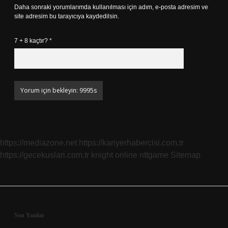
Daha sonraki yorumlarımda kullanılması için adım, e-posta adresim ve
site adresim bu tarayıcıya kaydedilsin.
7 + 8 kaçtır?
*
https://mediazone.net
https://kariyerhabercisi.com.tr
https://gecekuslari.com.tr
knight online
nttgame
Sitemap
Sidebar
Son Yazılar