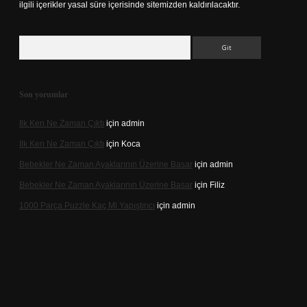
ilgili içerikler yasal süre içerisinde sitemizden kaldırılacaktır.
Arama
Son yorumlar
Ilk Ken Ne Zaman Çıktı
için
admin
Ilk Ken Ne Zaman Çıktı
için
Koca
Bebekler Ne Zaman Ayaklarının Üzerine Basar
için
admin
Bebekler Ne Zaman Ayaklarının Üzerine Basar
için
Filiz
1000 Parça Puzzle Kaç Ml Yapıştırıcı
için
admin