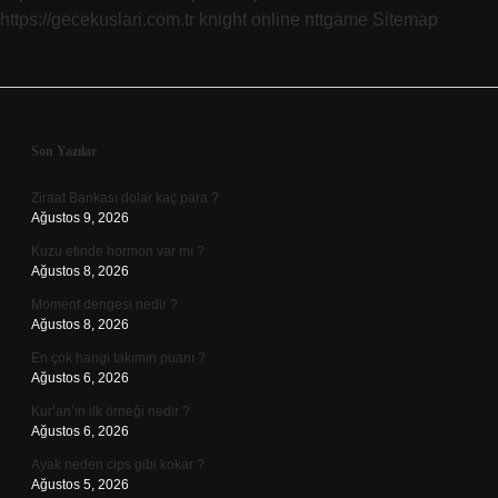
https://gecekuslari.com.tr
knight online
nttgame
Sitemap
Sidebar
Son Yazılar
Ziraat Bankası dolar kaç para ?
Ağustos 9, 2026
Kuzu etinde hormon var mı ?
Ağustos 8, 2026
Moment dengesi nedir ?
Ağustos 8, 2026
En çok hangi takımın puanı ?
Ağustos 6, 2026
Kur’an’ın ilk örneği nedir ?
Ağustos 6, 2026
Ayak neden cips gibi kokar ?
Ağustos 5, 2026