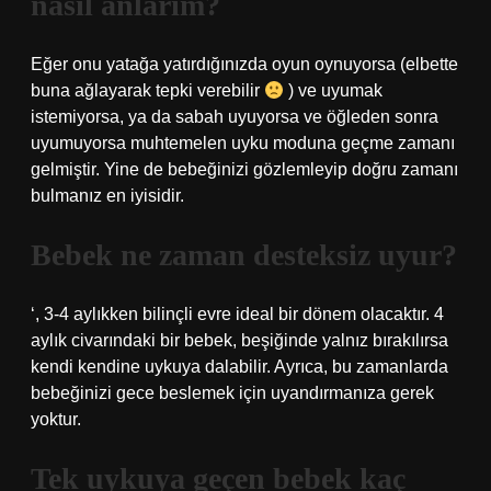
nasıl anlarım?
Eğer onu yatağa yatırdığınızda oyun oynuyorsa (elbette
buna ağlayarak tepki verebilir
) ve uyumak
istemiyorsa, ya da sabah uyuyorsa ve öğleden sonra
uyumuyorsa muhtemelen uyku moduna geçme zamanı
gelmiştir. Yine de bebeğinizi gözlemleyip doğru zamanı
bulmanız en iyisidir.
Bebek ne zaman desteksiz uyur?
‘, 3-4 aylıkken bilinçli evre ideal bir dönem olacaktır. 4
aylık civarındaki bir bebek, beşiğinde yalnız bırakılırsa
kendi kendine uykuya dalabilir. Ayrıca, bu zamanlarda
bebeğinizi gece beslemek için uyandırmanıza gerek
yoktur.
Tek uykuya geçen bebek kaç