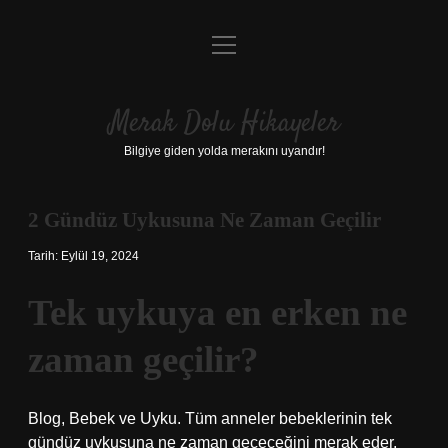
menüyü
Anasayfa
aç
Gizlilik Politikası
Merak Dolu Hikayeler
Yasal Uyarı
Bilgiye giden yolda merakını uyandır!
Hakkımızda
2 Gündüz Uykusuna Ne Zaman Geçilir
Tarih: Eylül 19, 2024
Tek uykuya en erken ne
zaman geçilir?
Blog, Bebek ve Uyku. Tüm anneler bebeklerinin tek
gündüz uykusuna ne zaman geçeceğini merak eder,