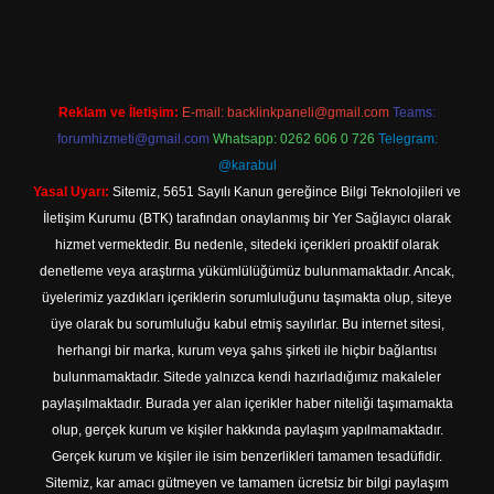
s://hiltonbet-giris.com/
betexper indir
Reklam ve İletişim:
E-mail:
backlinkpaneli@gmail.com
Teams:
forumhizmeti@gmail.com
Whatsapp: 0262 606 0 726
Telegram:
@karabul
Yasal Uyarı:
Sitemiz, 5651 Sayılı Kanun gereğince Bilgi Teknolojileri ve
İletişim Kurumu (BTK) tarafından onaylanmış bir Yer Sağlayıcı olarak
hizmet vermektedir. Bu nedenle, sitedeki içerikleri proaktif olarak
denetleme veya araştırma yükümlülüğümüz bulunmamaktadır. Ancak,
üyelerimiz yazdıkları içeriklerin sorumluluğunu taşımakta olup, siteye
üye olarak bu sorumluluğu kabul etmiş sayılırlar. Bu internet sitesi,
herhangi bir marka, kurum veya şahıs şirketi ile hiçbir bağlantısı
bulunmamaktadır. Sitede yalnızca kendi hazırladığımız makaleler
paylaşılmaktadır. Burada yer alan içerikler haber niteliği taşımamakta
olup, gerçek kurum ve kişiler hakkında paylaşım yapılmamaktadır.
Gerçek kurum ve kişiler ile isim benzerlikleri tamamen tesadüfidir.
Sitemiz, kar amacı gütmeyen ve tamamen ücretsiz bir bilgi paylaşım