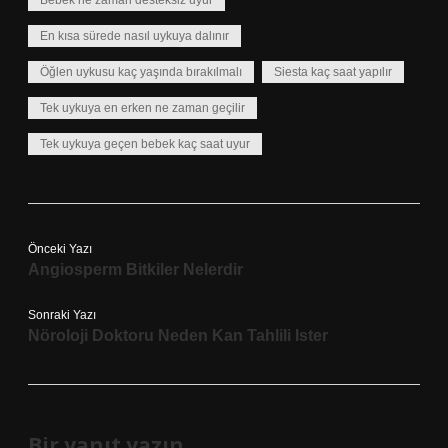
Bebek ne zaman desteksiz uyur
En kısa sürede nasıl uykuya dalınır
Öğlen uykusu kaç yaşında bırakılmalı
Siesta kaç saat yapılır
Tek uykuya en erken ne zaman geçilir
Tek uykuya geçen bebek kaç saat uyur
Önceki Yazı
Angiosperm Bitkiler Nelerdir
Sonraki Yazı
Nöroloji Doktoru Neden Kan Tahlili Ister
Bir yanıt yazın