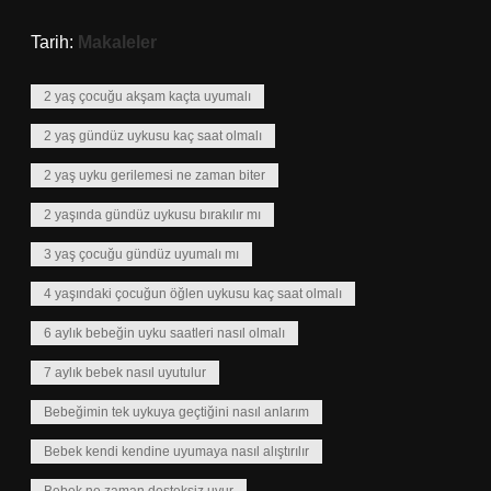
Tarih:
Makaleler
2 yaş çocuğu akşam kaçta uyumalı
2 yaş gündüz uykusu kaç saat olmalı
2 yaş uyku gerilemesi ne zaman biter
2 yaşında gündüz uykusu bırakılır mı
3 yaş çocuğu gündüz uyumalı mı
4 yaşındaki çocuğun öğlen uykusu kaç saat olmalı
6 aylık bebeğin uyku saatleri nasıl olmalı
7 aylık bebek nasıl uyutulur
Bebeğimin tek uykuya geçtiğini nasıl anlarım
Bebek kendi kendine uyumaya nasıl alıştırılır