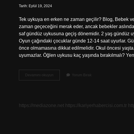
Tarih: Eylül 19, 2024
Tek uykuya en erken ne zaman geçilir? Blog, Bebek v
zaman geçeceğini merak eder, ancak bebekler aslında d
saf gündüz uykusuna geçiş dönemidir. 2 yaş gündüz uy
Oyun çağındaki çocuklar günde 12-14 saat uyurlar. 
önce olmamasına dikkat edilmelidir. Okul öncesi yaşta, 
uyumazlar. Öğlen uykusu kaç yaşında bırakılmalı? Ye
2
Devamını okuyun
Yorum Bırak
Gündüz
Uykusuna
Ne
Zaman
Geçilir
https://mediazone.net
https://kariyerhabercisi.com.tr
ht