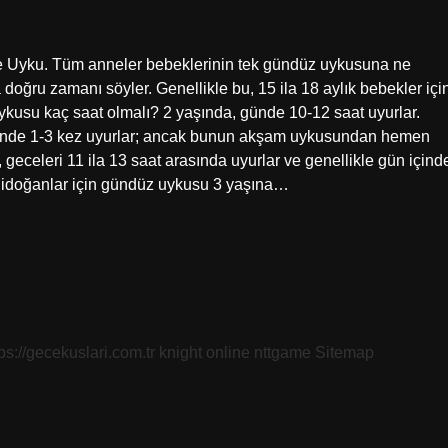
e Uyku. Tüm anneler bebeklerinin tek gündüz uykusuna ne
oğru zamanı söyler. Genellikle bu, 15 ila 18 aylık bebekler içi
kusu kaç saat olmalı? 2 yaşında, günde 10-12 saat uyurlar.
Günde 1-3 kez uyurlar; ancak bunun akşam uykusundan hemen
geceleri 11 ila 13 saat arasında uyurlar ve genellikle gün içind
nidoğanlar için gündüz uykusu 3 yaşına…
tps://gecekuslari.com.tr
knight online
nttgame
Sitemap