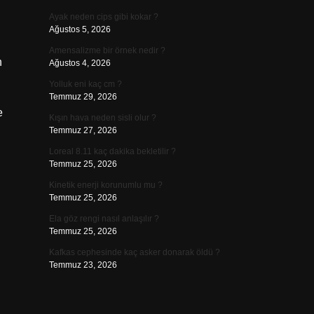
Ayak neden cips gibi kokar ?
Ağustos 5, 2026
Amensalizme bir örnek nedir ?
n
Ağustos 4, 2026
Yolluk eni kaç cm ?
Temmuz 29, 2026
e
Kışın hava neden sisli olur ?
Temmuz 27, 2026
Loreal 8.11 kaç dakika bekletilir ?
Temmuz 25, 2026
Kinetik enerji korunumlu mu ?
Temmuz 25, 2026
Ela göz rengi nasıl anlaşılır ?
Temmuz 25, 2026
Kafkas cephesinde kaç asker donarak öldü ?
Temmuz 23, 2026