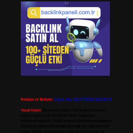
Reklam ve İletişim:
Skype: live:.cid.575569c608265c69
Yasal Uyarı:
Bu internet sitesi, herhangi bir marka,
kurum veya şahıs şirketi ile hiçbir bağlantısı
bulunmamaktadır. Sitede yalnızca kendi hazırladığımız
makaleler paylaşılmaktadır. Burada yer alan içerikler
haber niteliği taşımamakta olup, gerçek kurum ve