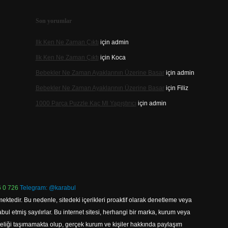
Son yorumlar
Ilk Ken Ne Zaman Çıktı
için
admin
Ilk Ken Ne Zaman Çıktı
için
Koca
Bebekler Ne Zaman Ayaklarının Üzerine Basar
için
admin
Bebekler Ne Zaman Ayaklarının Üzerine Basar
için
Filiz
1000 Parça Puzzle Kaç Ml Yapıştırıcı
için
admin
 0 726
Telegram: @karabul
ektedir. Bu nedenle, sitedeki içerikleri proaktif olarak denetleme veya
 etmiş sayılırlar. Bu internet sitesi, herhangi bir marka, kurum veya
niteliği taşımamakta olup, gerçek kurum ve kişiler hakkında paylaşım