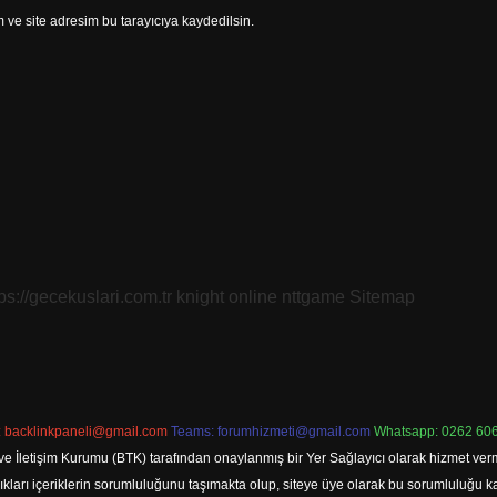
ve site adresim bu tarayıcıya kaydedilsin.
tps://gecekuslari.com.tr
knight online
nttgame
Sitemap
:
backlinkpaneli@gmail.com
Teams:
forumhizmeti@gmail.com
Whatsapp: 0262 606
ve İletişim Kurumu (BTK) tarafından onaylanmış bir Yer Sağlayıcı olarak hizmet verm
rı içeriklerin sorumluluğunu taşımakta olup, siteye üye olarak bu sorumluluğu kabul