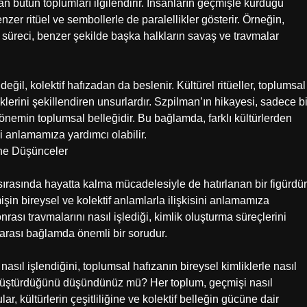
an bütün toplumları ilgilendirir. İnsanların geçmişle kurduğu
benzer ritüel ve sembollerle de paralellikler gösterir. Örneğin,
ı süreci, benzer şekilde başka halkların savaş ve travmalar
ğil, kolektif hafızadan da beslenir. Kültürel ritüeller, toplumsal
liklerini şekillendiren unsurlardır. Szpilman’ın hikayesi, sadece bi
dönemin toplumsal belleğidir. Bu bağlamda, farklı kültürlerden
ni anlamamıza yardımcı olabilir.
ine Düşünceler
ırasında hayatta kalma mücadelesiyle de hatırlanan bir figürdür
şin bireysel ve kolektif anlamlarla ilişkisini anlamamıza
ası travmalarını nasıl işlediği, kimlik oluşturma süreçlerini
ler arası bağlamda önemli bir sorudur.
sıl işlendiğini, toplumsal hafızanın bireysel kimliklerle nasıl
l dönüştürdüğünü düşündünüz mü? Her toplum, geçmişi nasıl
lar, kültürlerin çeşitliliğine ve kolektif belleğin gücüne dair