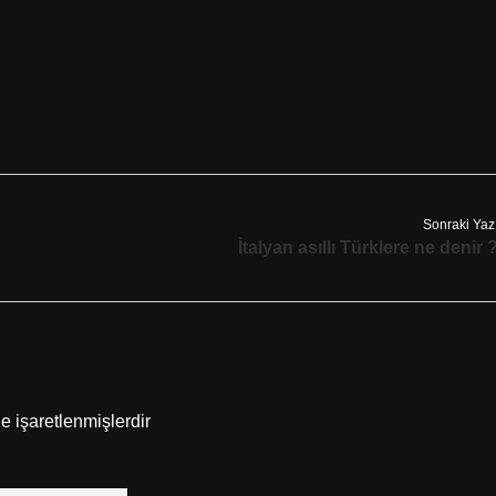
Sonraki Yaz
İtalyan asıllı Türklere ne denir 
le işaretlenmişlerdir