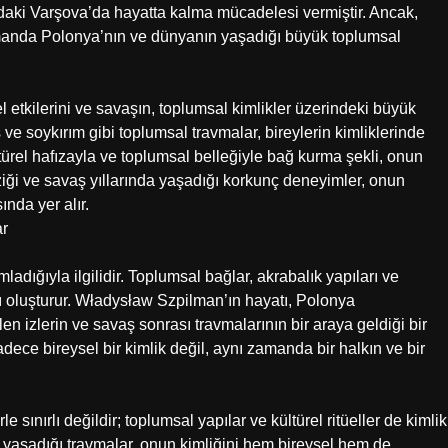
ındaki Varşova’da hayatta kalma mücadelesi vermiştir. Ancak,
zamanda Polonya’nın ve dünyanın yaşadığı büyük toplumsal
 etkilerini ve savaşın, toplumsal kimlikler üzerindeki büyük
 ve soykırım gibi toplumsal travmalar, bireylerin kimliklerinde
türel hafızayla ve toplumsal belleğiyle bağ kurma şekli, onun
üziği ve savaş yıllarında yaşadığı korkunç deneyimler, onun
ında yer alır.
ar
mladığıyla ilgilidir. Toplumsal bağlar, akrabalık yapıları ve
nı oluşturur. Władysław Szpilman’ın hayatı, Polonya
n izlerin ve savaş sonrası travmalarının bir araya geldiği bir
adece bireysel bir kimlik değil, aynı zamanda bir halkın ve bir
 sınırlı değildir; toplumsal yapılar ve kültürel ritüeller de kimlik
 yaşadığı travmalar, onun kimliğini hem bireysel hem de