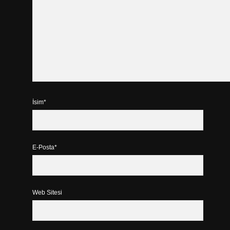
İsim*
E-Posta*
Web Sitesi