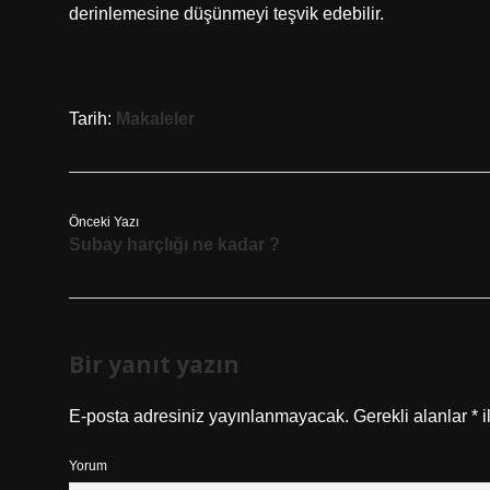
derinlemesine düşünmeyi teşvik edebilir.
Tarih:
Makaleler
Önceki Yazı
Subay harçlığı ne kadar ?
Bir yanıt yazın
E-posta adresiniz yayınlanmayacak.
Gerekli alanlar
*
i
Yorum