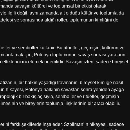
manda savaşın kültürel ve toplumsal bir etkisi olarak
siyle ilgili değil, aynı zamanda ait olduğu kültür ve toplumla da
delesi ve sonrasında aldığı roller, toplumunun kimliğini de
tüeller ve semboller kullanır. Bu ritüeller, geçmişin, kültürün ve
nemi anlamak için, Polonya toplumunun savaş sonrası yaralarını
şa ettiklerini incelemek önemlidir. Savaşın izleri, sadece bireysel
ızanın, bir halkın yaşadığı travmanın, bireysel kimliğe nasıl
Onun hikayesi, Polonya halkının savaştan sonra yeniden ayağa
opolojik bir bakış açısıyla, semboller ve ritüeller, geçmişin
esinin ve bireylerin toplumla ilişkilerinin bir aracı olabilir.
klerini farklı şekillerde inşa eder. Szpilman’ın hikayesi, sadece