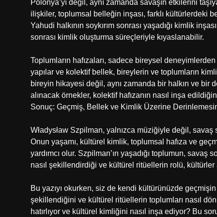
Polonya’yı değil, aynı zamanda savaşın etkilerini taşıy
ilişkiler, toplumsal belleğin inşası, farklı kültürlerdeki 
Yahudi halkının soykırım sonrası yaşadığı kimlik inşas
sonrası kimlik oluşturma süreçleriyle kıyaslanabilir.
Toplumların hafızaları, sadece bireysel deneyimlerden de
yapılar ve kolektif bellek, bireylerin ve toplumların kim
bireyin hikayesi değil, aynı zamanda bir halkın ve bir 
alınacak örnekler, kolektif hafızanın nasıl inşa edildiği
Sonuç: Geçmiş, Bellek ve Kimlik Üzerine Derinlemes
Władysław Szpilman, yalnızca müziğiyle değil, savaş s
Onun yaşamı, kültürel kimlik, toplumsal hafıza ve geçmi
yardımcı olur. Szpilman’ın yaşadığı toplumun, savaş sonr
nasıl şekillendirdiği ve kültürel ritüellerin rolü, kültür
Bu yazıyı okurken, siz de kendi kültürünüzde geçmişin na
şekillendiğini ve kültürel ritüellerin toplumları nası
hatırlıyor ve kültürel kimliğini nasıl inşa ediyor? Bu soru