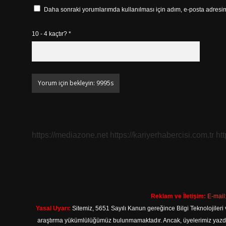
Daha sonraki yorumlarımda kullanılması için adım, e-posta adresim 
10 - 4 kaçtır?
*
https://mediazone.net
https://kariyerhabercisi.com.tr
ht
Reklam ve İletişim:
E-mail
Yasal Uyarı:
Sitemiz, 5651 Sayılı Kanun gereğince Bilgi Teknolojileri 
araştırma yükümlülüğümüz bulunmamaktadır. Ancak, üyelerimiz yazdıkla