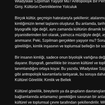
Władysław Szpilman Yaşıyor Mu? Antropolojik Bir Persp
Giriş: Kültürün Derinliklerine Yolculuk
Birçok kültür, geçmişin hatıralarıyla şekillenir; atalarımı
kimliğimizin temel taşlarını oluşturur. Bu anlamda, tari
biyografik öğe değil, aynı zamanda kültürün dinamik b
piyanistlerinden biri olarak, yalnızca müziğiyle değil
anımsanır. Peki, Szpilman gerçekten yaşıyor mu? Sorus
göreliliğin, kimlik inşasının ve toplumsal belleğin bir s
Bir insanın kimliği, sadece onun biyolojik varlığına d
dayanır. Biyografi, genellikle bir insanın kültürel ve t
tanımlandığını ortaya koyar. Bu yazıda, Władysław Szpil
gibi antropolojik kavramlarla tartışarak, bu soruya dah
Kültürel Görelilik: Kimlik ve Bellek
Kültürel görelilik, bireylerin ya da grupların davranışla
bağlamlarında anlamamız gerektiğini savunan bir anlayış
kültürel ve toplumsal çevre tarafından şekillendirilir.