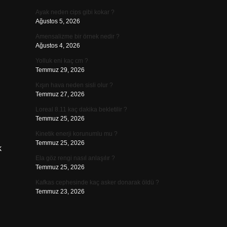
Ayak neden cips gibi kokar ?
Ağustos 5, 2026
Amensalizme bir örnek nedir ?
Ağustos 4, 2026
Yolluk eni kaç cm ?
Temmuz 29, 2026
Kışın hava neden sisli olur ?
Temmuz 27, 2026
Loreal 8.11 kaç dakika bekletilir ?
Temmuz 25, 2026
Kinetik enerji korunumlu mu ?
Temmuz 25, 2026
k
Ela göz rengi nasıl anlaşılır ?
Temmuz 25, 2026
Kafkas cephesinde kaç asker donarak öldü ?
Temmuz 23, 2026