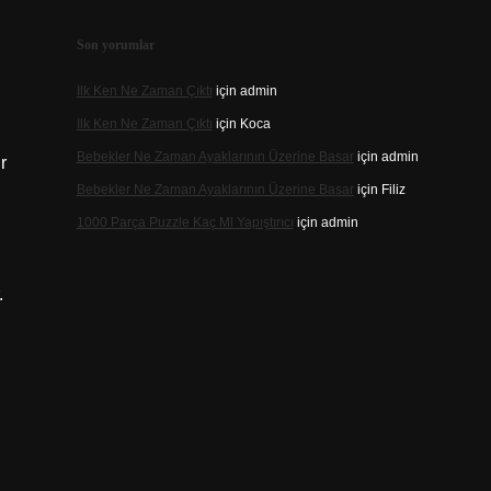
Son yorumlar
Ilk Ken Ne Zaman Çıktı
için
admin
Ilk Ken Ne Zaman Çıktı
için
Koca
Bebekler Ne Zaman Ayaklarının Üzerine Basar
için
admin
r
Bebekler Ne Zaman Ayaklarının Üzerine Basar
için
Filiz
1000 Parça Puzzle Kaç Ml Yapıştırıcı
için
admin
.