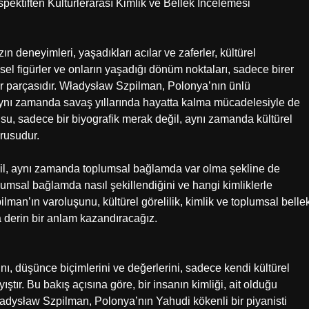
ektiften Kültürlerarası Kimlik ve Bellek İncelemesi
zın deneyimleri, yaşadıkları acılar ve zaferler, kültürel
hsel figürler ve onların yaşadığı dönüm noktaları, sadece birer
ir parçasıdır. Władysław Szpilman, Polonya’nın ünlü
, aynı zamanda savaş yıllarında hayatta kalma mücadelesiyle de
u, sadece bir biyografik merak değil, aynı zamanda kültürel
orusudur.
eğil, aynı zamanda toplumsal bağlamda var olma şekline de
oplumsal bağlamda nasıl şekillendiğini ve hangi kimliklerle
man’ın varoluşunu, kültürel görelilik, kimlik ve toplumsal belle
a derin bir anlam kazandıracağız.
rını, düşünce biçimlerini ve değerlerini, sadece kendi kültürel
tır. Bu bakış açısına göre, bir insanın kimliği, ait olduğu
 Władysław Szpilman, Polonya’nın Yahudi kökenli bir piyanisti