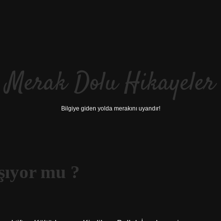
Merak Dolu Hikayeler
Bilgiye giden yolda merakını uyandır!
şıyor mu ?