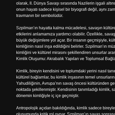
olarak, II. Dünya Savaşı sırasında Nazilerin işgali alt
onun hayatı sadece kişisel bir biyografi değil, aynı 
travmanın bir sembolüdür.
Szpilman’ın hayatta kalma mücadelesi, savaşın kültürel
etkilerini anlamamıza yardımcı olabilir. Özellikle, savaş
büyük değişimlere yol açar. Bir insanın geçmişiyle, kül
kimliğinin nasıl inşa edildiğini belirler. Szpilman’ın m
kimliğini ve kültürel mirasını şekillendiren unsurlar aras
Kimlik Oluşumu: Akrabalık Yapıları ve Toplumsal Bağl
Kimlik, bireyin kendisini ve toplumdaki yerini nasıl tanı
kültürel bağlamlar, bu kimlik inşasının temel unsurları
Yahudiliğinin, Avrupa’nın savaş öncesi kültüründen gele
noktada şekillenmiştir. Kendisinin tanımladığı kimlik, s
dönemin kimliğiyle iç içe geçmiştir.
Antropolojik açıdan bakıldığında, kimlik sadece bireylerle
oluşumunda kritik rol oynar. Szpilman’ın savaş sonrası