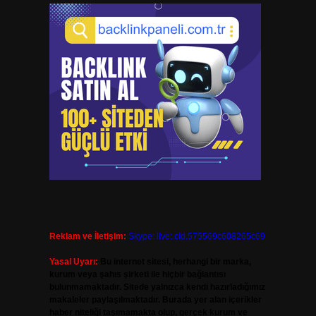
Reklam ve İletişim:
Skype: live:.cid.575569c608265c69
Yasal Uyarı:
Bu internet sitesi, herhangi bir marka,
kurum veya şahıs şirketi ile hiçbir bağlantısı
bulunmamaktadır. Sitede yalnızca kendi hazırladığımız
makaleler paylaşılmaktadır. Burada yer alan içerikler
haber niteliği taşımamakta olup, gerçek kurum ve