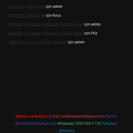
Ilk Ken Ne Zaman Çıktı
için
admin
Ilk Ken Ne Zaman Çıktı
için
Koca
Bebekler Ne Zaman Ayaklarının Üzerine Basar
için
admin
Bebekler Ne Zaman Ayaklarının Üzerine Basar
için
Filiz
1000 Parça Puzzle Kaç Ml Yapıştırıcı
için
admin
dir
Reklam ve İletişim:
E-mail:
backlinkpaneli@gmail.com
Teams:
forumhizmeti@gmail.com
Whatsapp: 0262 606 0 726
Telegram:
@karabul