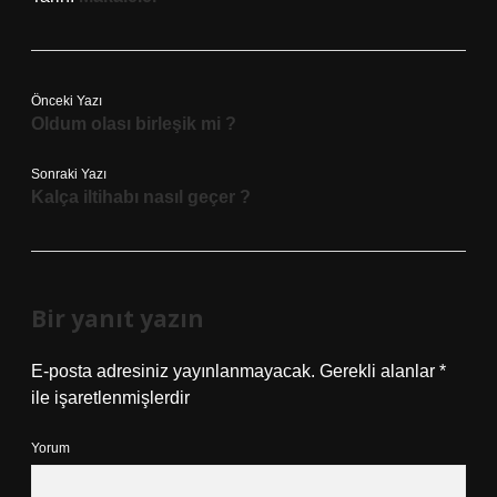
Önceki Yazı
Oldum olası birleşik mi ?
Sonraki Yazı
Kalça iltihabı nasıl geçer ?
Bir yanıt yazın
E-posta adresiniz yayınlanmayacak.
Gerekli alanlar
*
ile işaretlenmişlerdir
Yorum