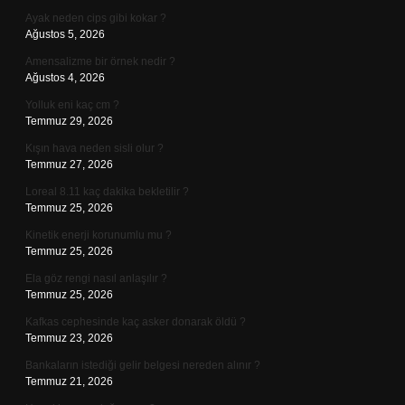
Ayak neden cips gibi kokar ?
Ağustos 5, 2026
Amensalizme bir örnek nedir ?
Ağustos 4, 2026
Yolluk eni kaç cm ?
Temmuz 29, 2026
Kışın hava neden sisli olur ?
Temmuz 27, 2026
Loreal 8.11 kaç dakika bekletilir ?
Temmuz 25, 2026
Kinetik enerji korunumlu mu ?
Temmuz 25, 2026
Ela göz rengi nasıl anlaşılır ?
Temmuz 25, 2026
Kafkas cephesinde kaç asker donarak öldü ?
Temmuz 23, 2026
Bankaların istediği gelir belgesi nereden alınır ?
Temmuz 21, 2026