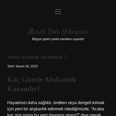
menüyü
Anasayfa
aç
Gizlilik Politikası
Merak Dolu Hikayeler
Yasal Uyarı
Bilgiye giden yolda merakını uyandır!
Hakkımızda
Verev kesmek ne demek ?
Tarih: Kasım 30, 2025
Kaç Günde Alışkanlık
Kazanılır?
Hayatımızı daha sağlıklı, üretken veya dengeli kılmak
için yeni bir alışkanlık edinmek istediğimizde, “Acaba
kaç gün sonra bu yeni davranış oturur?” diye merak