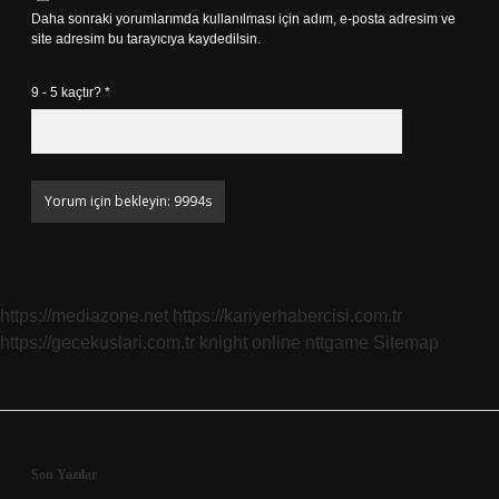
Daha sonraki yorumlarımda kullanılması için adım, e-posta adresim ve
site adresim bu tarayıcıya kaydedilsin.
9 - 5 kaçtır?
*
https://mediazone.net
https://kariyerhabercisi.com.tr
https://gecekuslari.com.tr
knight online
nttgame
Sitemap
Sidebar
Son Yazılar