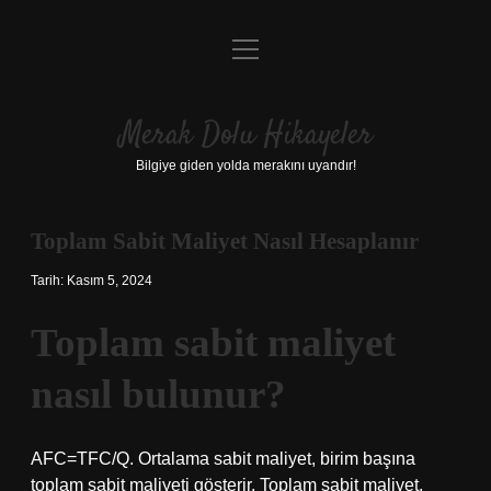
menüyü
Anasayfa
aç
Gizlilik Politikası
Merak Dolu Hikayeler
Yasal Uyarı
Bilgiye giden yolda merakını uyandır!
Hakkımızda
Toplam Sabit Maliyet Nasıl Hesaplanır
Tarih: Kasım 5, 2024
Toplam sabit maliyet
nasıl bulunur?
AFC=TFC/Q. Ortalama sabit maliyet, birim başına
toplam sabit maliyeti gösterir. Toplam sabit maliyet,