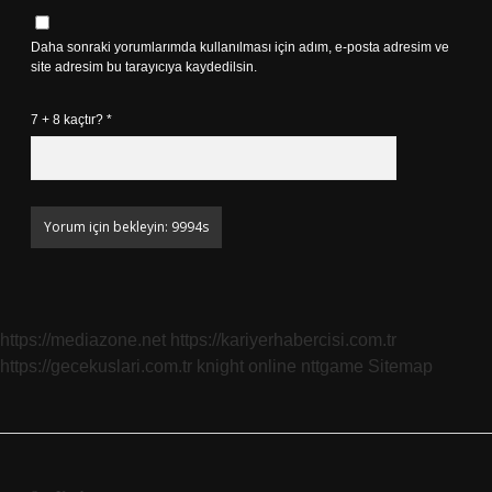
Daha sonraki yorumlarımda kullanılması için adım, e-posta adresim ve
site adresim bu tarayıcıya kaydedilsin.
7 + 8 kaçtır?
*
https://mediazone.net
https://kariyerhabercisi.com.tr
https://gecekuslari.com.tr
knight online
nttgame
Sitemap