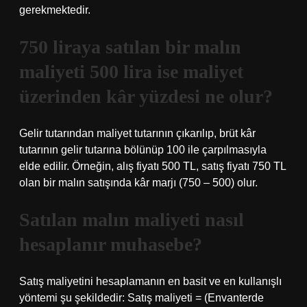
gerekmektedir.
750 liraya satılan bir malın
maliyeti 500 lira ise maliyet
üzerinden kâr yüzdesi ne olur?
Gelir tutarından maliyet tutarının çıkarılıp, brüt kâr
tutarının gelir tutarına bölünüp 100 ile çarpılmasıyla
elde edilir. Örneğin, alış fiyatı 500 TL, satış fiyatı 750 TL
olan bir malın satışında kâr marjı (750 – 500) olur.
Satılan malın maliyeti nasıl
hesaplanır muhasebe?
Satış maliyetini hesaplamanın en basit ve en kullanışlı
yöntemi şu şekildedir: Satış maliyeti = (Envanterde