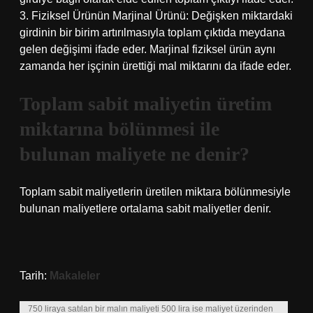
3. Fiziksel Ürünün Marjinal Ürünü: Değişken miktardaki
girdinin bir birim artırılmasıyla toplam çıktıda meydana
gelen değişimi ifade eder. Marjinal fiziksel ürün aynı
zamanda her işçinin ürettiği mal miktarını da ifade eder.
Toplam sabit maliyetin üretim
miktarına bölünmesi ile
bulunan maliyete ne denir?
Toplam sabit maliyetlerin üretilen miktara bölünmesiyle
bulunan maliyetlere ortalama sabit maliyetler denir.
Tarih:
Makaleler
750 liraya satılan bir malın maliyeti 500 lira ise maliyet üzerinden