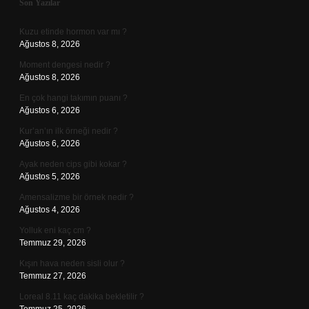
Sidebar
Son Yazılar
Kuzu etinde hormon var mı ?
Ağustos 8, 2026
Moment dengesi nedir ?
Ağustos 8, 2026
En çok hangi takımın puanı ?
Ağustos 6, 2026
Kur’an’ın ilk örneği nedir ?
Ağustos 6, 2026
Ayak neden cips gibi kokar ?
Ağustos 5, 2026
Amensalizme bir örnek nedir ?
Ağustos 4, 2026
Yolluk eni kaç cm ?
Temmuz 29, 2026
Kışın hava neden sisli olur ?
Temmuz 27, 2026
Loreal 8.11 kaç dakika bekletilir ?