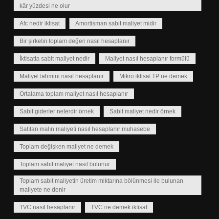
kâr yüzdesi ne olur
Afc nedir iktisat
Amortisman sabit maliyet midir
Bir şirketin toplam değeri nasıl hesaplanır
İktisatta sabit maliyet nedir
Maliyet nasıl hesaplanır formülü
Maliyet tahmini nasıl hesaplanır
Mikro iktisat TP ne demek
Ortalama toplam maliyet nasıl hesaplanır
Sabit giderler nelerdir örnek
Sabit maliyet nedir örnek
Satılan malın maliyeti nasıl hesaplanır muhasebe
Toplam değişken maliyet ne demek
Toplam sabit maliyet nasıl bulunur
Toplam sabit maliyetin üretim miktarına bölünmesi ile bulunan
maliyete ne denir
TVC nasıl hesaplanır
TVC ne demek iktisat