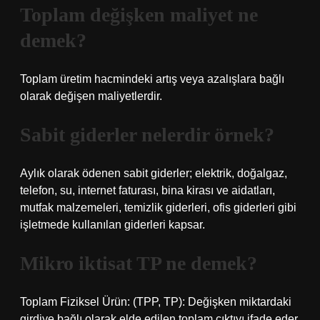
Toplam değişken maliyet ne
demek?
Toplam üretim hacmindeki artış veya azalışlara bağlı
olarak değişen maliyetlerdir.
Sabit giderler nelerdir örnek?
Aylık olarak ödenen sabit giderler; elektrik, doğalgaz,
telefon, su, internet faturası, bina kirası ve aidatları,
mutfak malzemeleri, temizlik giderleri, ofis giderleri gibi
işletmede kullanılan giderleri kapsar.
Mikro iktisat TP ne demek?
Toplam Fiziksel Ürün: (TPP, TP): Değişken miktardaki
girdiye bağlı olarak elde edilen toplam çıktıyı ifade eder.