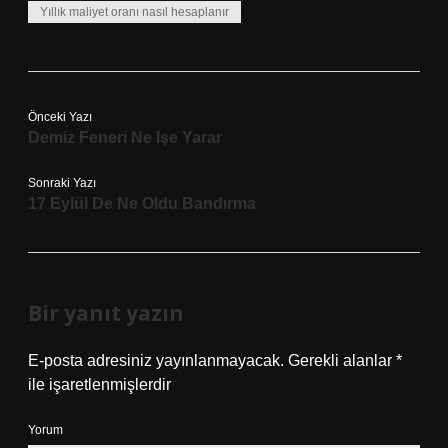
Yıllık maliyet oranı nasıl hesaplanır
Önceki Yazı
Demiz Feneri Ne Işe Yarar
Sonraki Yazı
17 Eylül De Ne Oldu Bandırma
Bir yanıt yazın
E-posta adresiniz yayınlanmayacak.
Gerekli alanlar
*
ile işaretlenmişlerdir
Yorum