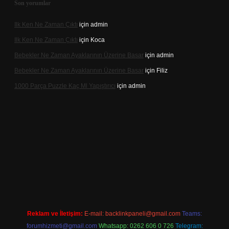
Son yorumlar
Ilk Ken Ne Zaman Çıktı
için
admin
Ilk Ken Ne Zaman Çıktı
için
Koca
Bebekler Ne Zaman Ayaklarının Üzerine Basar
için
admin
Bebekler Ne Zaman Ayaklarının Üzerine Basar
için
Filiz
1000 Parça Puzzle Kaç Ml Yapıştırıcı
için
admin
ttps://hiltonbet-giris.com/
betexper indir
Reklam ve İletişim:
E-mail:
backlinkpaneli@gmail.com
Teams:
forumhizmeti@gmail.com
Whatsapp: 0262 606 0 726
Telegram: