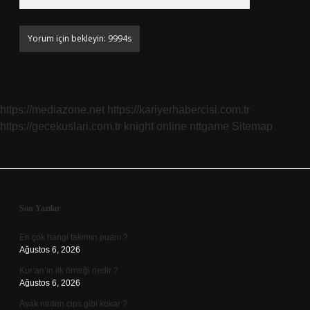
https://mediazone.net
https://kariyerhabercisi.com.tr
https://gecekuslari.com.tr
knight online
nttgame
Sitemap
Sidebar
Son Yazılar
En çok hangi takımın puanı ?
Ağustos 6, 2026
Kur’an’ın ilk örneği nedir ?
Ağustos 6, 2026
Ayak neden cips gibi kokar ?