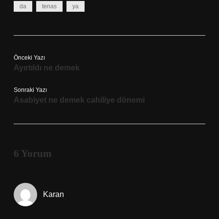
da
tenas
ya
Önceki Yazı
Ayırtıldı ne demek
Sonraki Yazı
Asabiyet ne demek cahiliye dönemi
6 Yorum
Karan