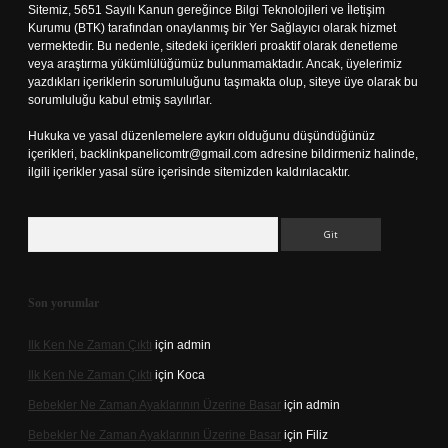
Sitemiz, 5651 Sayılı Kanun gereğince Bilgi Teknolojileri ve İletişim
Kurumu (BTK) tarafından onaylanmış bir Yer Sağlayıcı olarak hizmet
vermektedir. Bu nedenle, sitedeki içerikleri proaktif olarak denetleme
veya araştırma yükümlülüğümüz bulunmamaktadır. Ancak, üyelerimiz
yazdıkları içeriklerin sorumluluğunu taşımakta olup, siteye üye olarak bu
sorumluluğu kabul etmiş sayılırlar.
Hukuka ve yasal düzenlemelere aykırı olduğunu düşündüğünüz
içerikleri,
backlinkpanelicomtr@gmail.com
adresine bildirmeniz halinde,
ilgili içerikler yasal süre içerisinde sitemizden kaldırılacaktır.
Arama
Son yorumlar
Ilk Ken Ne Zaman Çıktı
için
admin
Ilk Ken Ne Zaman Çıktı
için
Koca
Bebekler Ne Zaman Ayaklarının Üzerine Basar
için
admin
Bebekler Ne Zaman Ayaklarının Üzerine Basar
için
Filiz