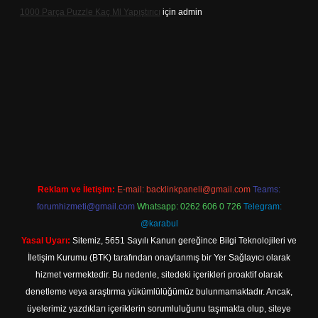
1000 Parça Puzzle Kaç Ml Yapıştırıcı
için
admin
indir
Reklam ve İletişim:
E-mail:
backlinkpaneli@gmail.com
Teams:
forumhizmeti@gmail.com
Whatsapp: 0262 606 0 726
Telegram:
@karabul
Yasal Uyarı:
Sitemiz, 5651 Sayılı Kanun gereğince Bilgi Teknolojileri ve
İletişim Kurumu (BTK) tarafından onaylanmış bir Yer Sağlayıcı olarak
hizmet vermektedir. Bu nedenle, sitedeki içerikleri proaktif olarak
denetleme veya araştırma yükümlülüğümüz bulunmamaktadır. Ancak,
üyelerimiz yazdıkları içeriklerin sorumluluğunu taşımakta olup, siteye