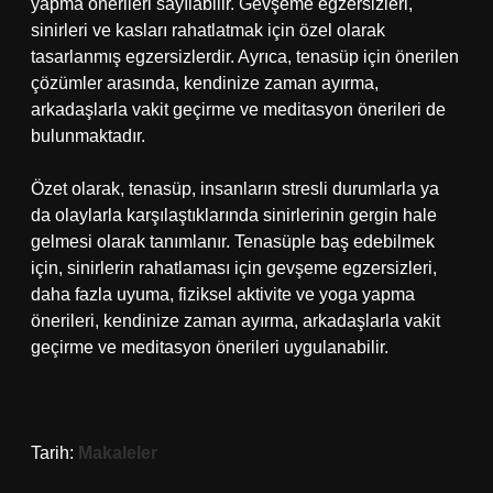
yapma önerileri sayılabilir. Gevşeme egzersizleri,
sinirleri ve kasları rahatlatmak için özel olarak
tasarlanmış egzersizlerdir. Ayrıca, tenasüp için önerilen
çözümler arasında, kendinize zaman ayırma,
arkadaşlarla vakit geçirme ve meditasyon önerileri de
bulunmaktadır.
Özet olarak, tenasüp, insanların stresli durumlarla ya
da olaylarla karşılaştıklarında sinirlerinin gergin hale
gelmesi olarak tanımlanır. Tenasüple baş edebilmek
için, sinirlerin rahatlaması için gevşeme egzersizleri,
daha fazla uyuma, fiziksel aktivite ve yoga yapma
önerileri, kendinize zaman ayırma, arkadaşlarla vakit
geçirme ve meditasyon önerileri uygulanabilir.
Tarih:
Makaleler