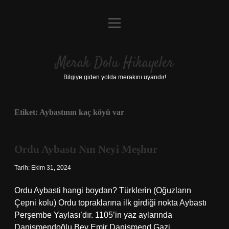
menüyü
Anasayfa
aç
Gizlilik Politikası
Merak Dolu Hikayeler
Yasal Uyarı
Bilgiye giden yolda merakını uyandır!
Hakkımızda
Etiket:
Aybastının kaç köyü var
Ordu Aybastı Nın Neyi Meşhur
Tarih: Ekim 31, 2024
Ordu Aybasti hangi boydan? Türklerin (Oğuzların
Çepni kolu) Ordu topraklarına ilk girdiği nokta Aybastı
Perşembe Yaylası’dır. 1105’in yaz aylarında
Danişmendoğlu Bey Emir Danişmend Gazi