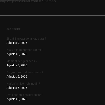
https://gecekuslari.com.tr
Sitemap
Sidebar
Son Yazılar
Ziraat Bankası dolar kaç para ?
Ağustos 9, 2026
Kuzu etinde hormon var mı ?
Ağustos 8, 2026
Moment dengesi nedir ?
Ağustos 8, 2026
En çok hangi takımın puanı ?
Ağustos 6, 2026
Kur’an’ın ilk örneği nedir ?
Ağustos 6, 2026
Ayak neden cips gibi kokar ?
Ağustos 5, 2026