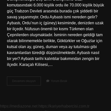
komutasındaki 6.000 kişilik ordu ile 70.000 kişilik büyük
güç Trabzon Devleti arasında burada çok şiddetli bir
savaş yaşanmıştır. Ordu Aybastı ismi nereden gelir?
Aybastı, Ordu’nun iç (güney) kesiminde, denizden uzak
bir ilçedir. Nüfusun önemli bir kısmı Türkmen olan
Çepnilerden oluşmaktadır. İsminin nereden geldiği tam
olarak bilinmemekle birlikte, Göktürkler ve Oğuzlar için
kutsal olan ay, güneş, duman veya ay tutulması gibi
kavramlardan türediği düşünülmektedir. Aybastı nasıl
bir yer? Aybastı tarihi kalıntılar bakımından zengin bir
ilçedir. Karaçalı Kilisesi,…
Ordu
Devamını okuyun
Yorum Bırak
Aybastı
Nın
Neyi
Meşhur
https://mediazone.net
https://kariyerhabercisi.com.tr