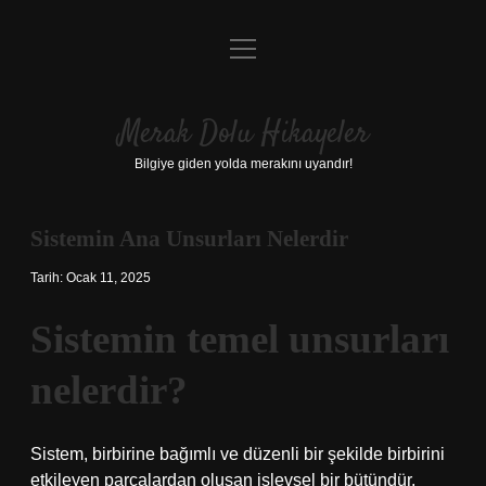
menüyü
Anasayfa
aç
Gizlilik Politikası
Merak Dolu Hikayeler
Yasal Uyarı
Bilgiye giden yolda merakını uyandır!
Hakkımızda
Sistemin Ana Unsurları Nelerdir
Tarih: Ocak 11, 2025
Sistemin temel unsurları
nelerdir?
Sistem, birbirine bağımlı ve düzenli bir şekilde birbirini
etkileyen parçalardan oluşan işlevsel bir bütündür.