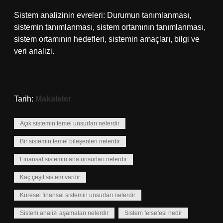
Sistem analizinin evreleri: Durumun tanımlanması,
sistemin tanımlanması, sistem ortamının tanımlanması,
sistem ortamının hedefleri, sistemin amaçları, bilgi ve
veri analizi.
Tarih:
Makaleler
Açık sistemin temel unsurları nelerdir
Bir sistemin temel bileşenleri nelerdir
Finansal sistemin ana unsurları nelerdir
Kaç çeşit sistem vardır
Küresel finansal sistemin unsurları nelerdir
Sistem analizi aşamaları nelerdir
Sistem felsefesi nedir