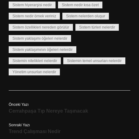
Sistem hiyerarşisi nedir
Sistem nedir kısa özet
Sistem nedir örnek veriniz
Sistem nelerden oluşur
Sistem özellikleri nereden görülür
Sistem türleri nelerdir
Sistem yaklaşımı öğeleri nelerdir
Sistem yaklaşımının öğeleri nelerdir
Sistemin nitelikleri nelerdir
Sistemin temel unsurları nelerdir
Yönetim unsurları nelerdir
Önceki Yazı
Cerrahpaşa Tıp Nereye Taşınacak
Sonraki Yazı
Trend Çalışması Nedir