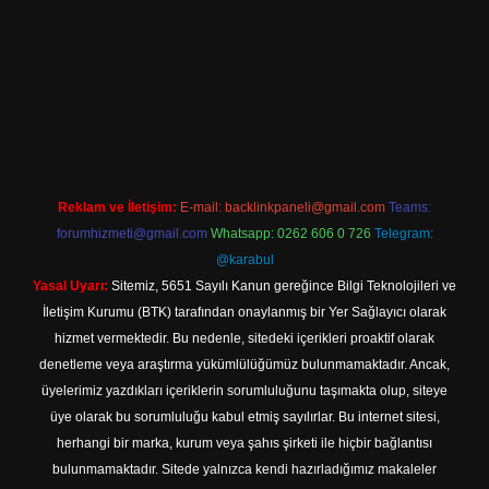
etexper indir
Reklam ve İletişim:
E-mail:
backlinkpaneli@gmail.com
Teams:
forumhizmeti@gmail.com
Whatsapp: 0262 606 0 726
Telegram:
@karabul
Yasal Uyarı:
Sitemiz, 5651 Sayılı Kanun gereğince Bilgi Teknolojileri ve
İletişim Kurumu (BTK) tarafından onaylanmış bir Yer Sağlayıcı olarak
hizmet vermektedir. Bu nedenle, sitedeki içerikleri proaktif olarak
denetleme veya araştırma yükümlülüğümüz bulunmamaktadır. Ancak,
üyelerimiz yazdıkları içeriklerin sorumluluğunu taşımakta olup, siteye
üye olarak bu sorumluluğu kabul etmiş sayılırlar. Bu internet sitesi,
herhangi bir marka, kurum veya şahıs şirketi ile hiçbir bağlantısı
bulunmamaktadır. Sitede yalnızca kendi hazırladığımız makaleler