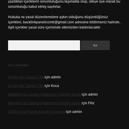
yazdıkları içeriklerin sorumluluğunu taşımakta olup, siteye üye olarak bu
sorumluluğu kabul etmiş sayılırlar.
Hukuka ve yasal düzenlemelere aykırı olduğunu düşündüğünüz
içerikleri,
backlinkpanelicomtr@gmail.com
adresine bildirmeniz halinde,
ilgili içerikler yasal süre içerisinde sitemizden kaldırılacaktır.
Arama
Son yorumlar
Ilk Ken Ne Zaman Çıktı
için
admin
Ilk Ken Ne Zaman Çıktı
için
Koca
Bebekler Ne Zaman Ayaklarının Üzerine Basar
için
admin
Bebekler Ne Zaman Ayaklarının Üzerine Basar
için
Filiz
1000 Parça Puzzle Kaç Ml Yapıştırıcı
için
admin