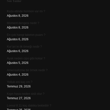
Sidebar
Son Yazılar
Kuzu etinde hormon var mı ?
Ağustos 8, 2026
Moment dengesi nedir ?
Ağustos 8, 2026
En çok hangi takımın puanı ?
Ağustos 6, 2026
Kur’an’ın ilk örneği nedir ?
Ağustos 6, 2026
Ayak neden cips gibi kokar ?
Ağustos 5, 2026
Amensalizme bir örnek nedir ?
Ağustos 4, 2026
Yolluk eni kaç cm ?
Temmuz 29, 2026
Kışın hava neden sisli olur ?
Temmuz 27, 2026
Loreal 8.11 kaç dakika bekletilir ?