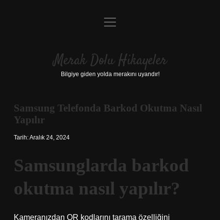
menüyü
Anasayfa
aç
Gizlilik Politikası
Merak Dolu Hikayeler
Yasal Uyarı
Bilgiye giden yolda merakını uyandır!
Hakkımızda
Samsung Telefonda Barkod Okutma Nasıl
Yapılır
Tarih: Aralık 24, 2024
Samsunglarda barkod
okutma nasıl yapılır?
Kameranızdan QR kodlarını tarama özelliğini