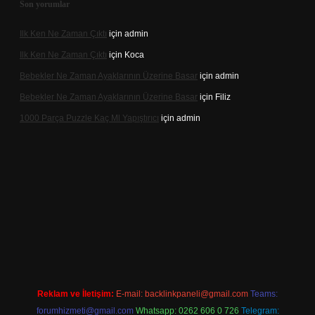
Son yorumlar
Ilk Ken Ne Zaman Çıktı
için
admin
Ilk Ken Ne Zaman Çıktı
için
Koca
Bebekler Ne Zaman Ayaklarının Üzerine Basar
için
admin
Bebekler Ne Zaman Ayaklarının Üzerine Basar
için
Filiz
1000 Parça Puzzle Kaç Ml Yapıştırıcı
için
admin
tps://hiltonbet-giris.com/
betexper indir
Reklam ve İletişim:
E-mail:
backlinkpaneli@gmail.com
Teams:
forumhizmeti@gmail.com
Whatsapp: 0262 606 0 726
Telegram: