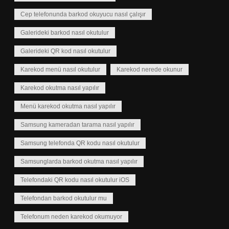
Cep telefonunda barkod okuyucu nasıl çalışır
Galerideki barkod nasıl okutulur
Galerideki QR kod nasıl okutulur
Karekod menü nasıl okutulur
Karekod nerede okunur
Karekod okutma nasıl yapılır
Menü karekod okutma nasıl yapılır
Samsung kameradan tarama nasıl yapılır
Samsung telefonda QR kodu nasıl okutulur
Samsunglarda barkod okutma nasıl yapılır
Telefondaki QR kodu nasıl okutulur iOS
Telefondan barkod okutulur mu
Telefonum neden karekod okumuyor