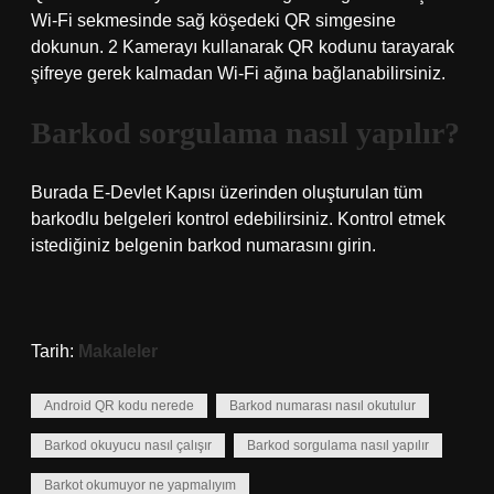
Wi-Fi sekmesinde sağ köşedeki QR simgesine
dokunun. 2 Kamerayı kullanarak QR kodunu tarayarak
şifreye gerek kalmadan Wi-Fi ağına bağlanabilirsiniz.
Barkod sorgulama nasıl yapılır?
Burada E-Devlet Kapısı üzerinden oluşturulan tüm
barkodlu belgeleri kontrol edebilirsiniz. Kontrol etmek
istediğiniz belgenin barkod numarasını girin.
Tarih:
Makaleler
Android QR kodu nerede
Barkod numarası nasıl okutulur
Barkod okuyucu nasıl çalışır
Barkod sorgulama nasıl yapılır
Barkot okumuyor ne yapmalıyım