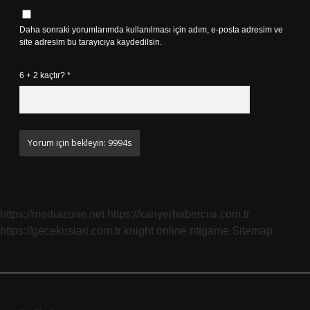
Daha sonraki yorumlarımda kullanılması için adım, e-posta adresim ve
site adresim bu tarayıcıya kaydedilsin.
6 + 2 kaçtır?
*
https://mediazone.net
https://kariyerhabercisi.com.tr
https://gecekuslari.com.tr
knight online
nttgame
Sitemap