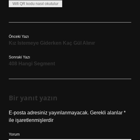
Wifi QR kodu nasıl okutulur
Önceki Yazı
Kız Istemeye Giderken Kaç Gül Alınır
Sonraki Yazı
408 Hangi Segment
Bir yanıt yazın
E-posta adresiniz yayınlanmayacak.
Gerekli alanlar
*
ile işaretlenmişlerdir
Yorum