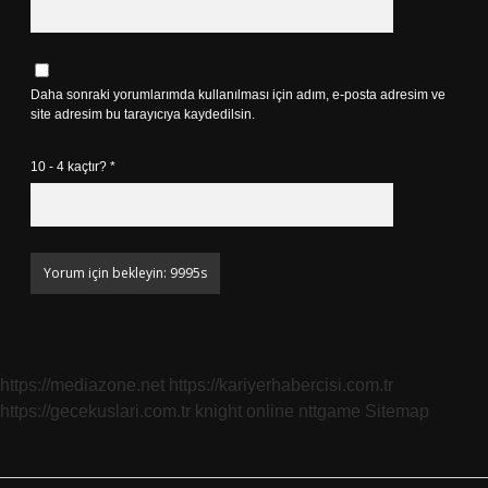
Daha sonraki yorumlarımda kullanılması için adım, e-posta adresim ve
site adresim bu tarayıcıya kaydedilsin.
10 - 4 kaçtır?
*
https://mediazone.net
https://kariyerhabercisi.com.tr
https://gecekuslari.com.tr
knight online
nttgame
Sitemap