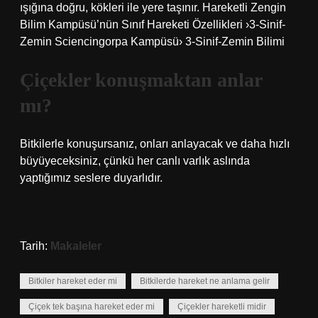
ışığına doğru, kökleri ile yere taşınır. Hareketli Zengin
Bilim Kampüsü’nün Sınıf Hareketi Özellikleri ›3-Sinif-
Zemin Sciencingorpa Kampüsü› 3-Sinif-Zemin Bilimi
Çiçekler konuşmaktan anlar
mı?
Bitkilerle konuşursanız, onları anlayacak ve daha hızlı
büyüyeceksiniz, çünkü her canlı varlık aslında
yaptığımız seslere duyarlıdır.
Tarih:
Makaleler
Bitkiler hareket eder mi
Bitkilerde hareket ne anlama gelir
Çiçek tek başına hareket eder mi
Çiçekler hareketli midir