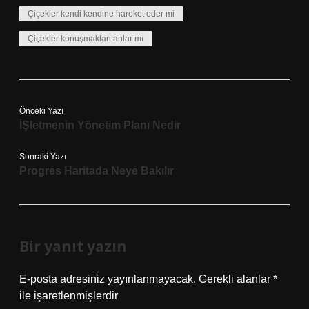
Çiçekler kendi kendine hareket eder mi
Çiçekler konuşmaktan anlar mı
Önceki Yazı
İŞletmenin Yönetim Planı Nedir
Sonraki Yazı
Progres Haritada Neye Bakılır
Bir yanıt yazın
E-posta adresiniz yayınlanmayacak.
Gerekli alanlar
*
ile işaretlenmişlerdir