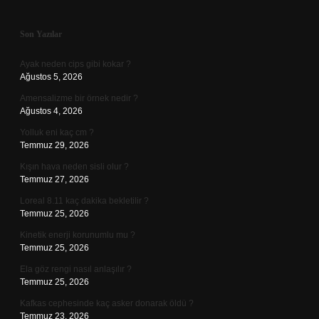
Sidebar
Son Yazılar
Ayak neden cips gibi kokar ?
Ağustos 5, 2026
Amensalizme bir örnek nedir ?
Ağustos 4, 2026
Yolluk eni kaç cm ?
Temmuz 29, 2026
Kışın hava neden sisli olur ?
Temmuz 27, 2026
Loreal 8.11 kaç dakika bekletilir ?
Temmuz 25, 2026
Kinetik enerji korunumlu mu ?
Temmuz 25, 2026
Ela göz rengi nasıl anlaşılır ?
Temmuz 25, 2026
Kafkas cephesinde kaç asker donarak öldü ?
Temmuz 23, 2026