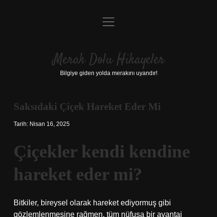
menüyü
Anasayfa
aç
Gizlilik Politikası
Merak Dolu Hikayeler
Yasal Uyarı
Bilgiye giden yolda merakını uyandır!
Hakkımızda
Saksıdaki Çiçek Hareket Eder Mi
Tarih: Nisan 16, 2025
Çiçekler kendi kendine
hareket eder mi?
Bitkiler, bireysel olarak hareket ediyormuş gibi
gözlemlenmesine rağmen, tüm nüfusa bir avantaj