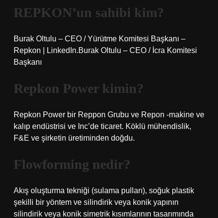
REPKON’un sahibi kim?
Burak Oltulu – CEO / Yürütme Komitesi Başkanı –
Repkon | LinkedIn.Burak Oltulu – CEO / İcra Komitesi
Başkanı
Repkon Power kimin?
Repkon Power bir Reppon Grubu ve Repon -makine ve
kalıp endüstrisi ve Inc’de ticaret. Köklü mühendislik,
F&E ve şirketin üretiminden doğdu.
Flowforming nedir?
Akış oluşturma tekniği (sulama pulları), soğuk plastik
şekilli bir yöntem ve silindirik veya konik yapının
silindirik veya konik simetrik kısımlarının tasarımında