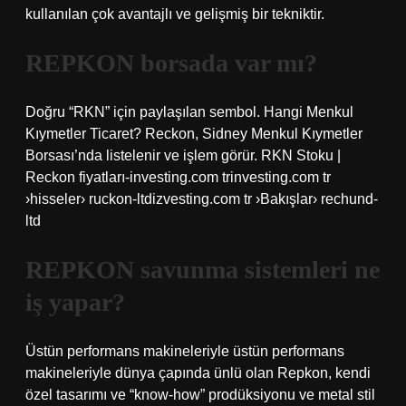
kullanılan çok avantajlı ve gelişmiş bir tekniktir.
REPKON borsada var mı?
Doğru “RKN” için paylaşılan sembol. Hangi Menkul
Kıymetler Ticaret? Reckon, Sidney Menkul Kıymetler
Borsası’nda listelenir ve işlem görür. RKN Stoku |
Reckon fiyatları-investing.com trinvesting.com tr
›hisseler› ruckon-ltdizvesting.com tr ›Bakışlar› rechund-
ltd
REPKON savunma sistemleri ne
iş yapar?
Üstün performans makineleriyle üstün performans
makineleriyle dünya çapında ünlü olan Repkon, kendi
özel tasarımı ve “know-how” prodüksiyonu ve metal stil