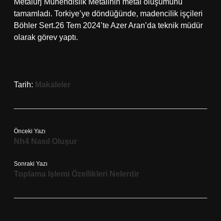
Metalurj Mühendislik Metalinin metal oluşumunu
tamamladı. Torkiye’ye döndüğünde, madencilik işçileri
Böhler Sert.26 Tem 2024’te Azer Aran’da teknik müdür
olarak görev yaptı.
Tarih:
Makaleler
Önceki Yazı
Nh4 Nasıl Oluşur
Sonraki Yazı
Toplama Işlemi Özellikleri Nelerdir