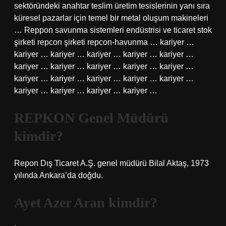
sektöründeki anahtar teslim üretim tesislerinin yanı sıra
küresel pazarlar için temel bir metal oluşum makineleri
… Reppon savunma sistemleri endüstrisi ve ticaret stok
şirketi repcon şirketi repcon-havunma … kariyer …
kariyer … kariyer … kariyer … kariyer … kariyer …
kariyer … kariyer … kariyer … kariyer … kariyer …
kariyer … kariyer … kariyer … kariyer … kariyer …
kariyer … kariyer … kariyer … kariyer …
REPKON Genel Müdürü
kimdir?
Repon Dış Ticaret A.Ş. genel müdürü Bilal Aktaş, 1973
yılında Ankara’da doğdu.
Ayet Azer Aran kimdir?