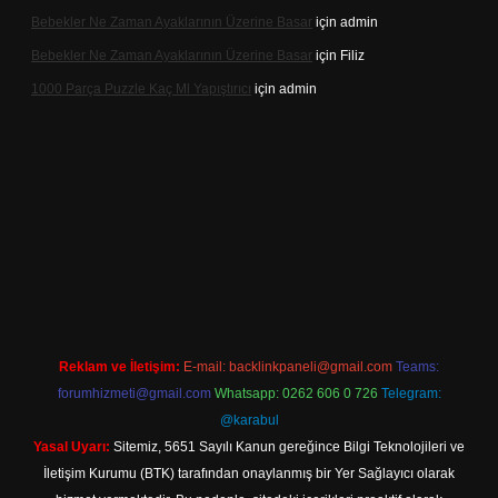
Bebekler Ne Zaman Ayaklarının Üzerine Basar
için
admin
Bebekler Ne Zaman Ayaklarının Üzerine Basar
için
Filiz
1000 Parça Puzzle Kaç Ml Yapıştırıcı
için
admin
ndir
Reklam ve İletişim:
E-mail:
backlinkpaneli@gmail.com
Teams:
forumhizmeti@gmail.com
Whatsapp: 0262 606 0 726
Telegram:
@karabul
Yasal Uyarı:
Sitemiz, 5651 Sayılı Kanun gereğince Bilgi Teknolojileri ve
İletişim Kurumu (BTK) tarafından onaylanmış bir Yer Sağlayıcı olarak