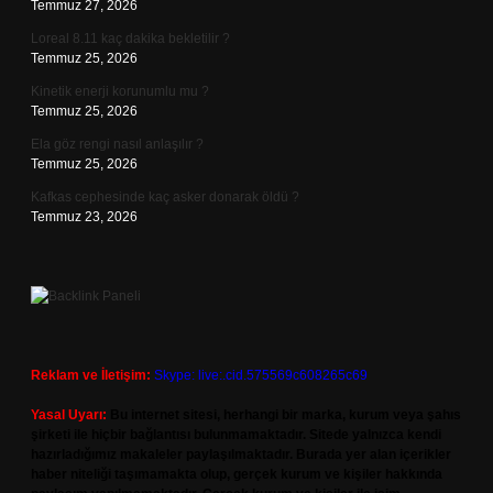
Temmuz 27, 2026
Loreal 8.11 kaç dakika bekletilir ?
Temmuz 25, 2026
Kinetik enerji korunumlu mu ?
Temmuz 25, 2026
Ela göz rengi nasıl anlaşılır ?
Temmuz 25, 2026
Kafkas cephesinde kaç asker donarak öldü ?
Temmuz 23, 2026
Reklam ve İletişim:
Skype: live:.cid.575569c608265c69
Yasal Uyarı:
Bu internet sitesi, herhangi bir marka, kurum veya şahıs
şirketi ile hiçbir bağlantısı bulunmamaktadır. Sitede yalnızca kendi
hazırladığımız makaleler paylaşılmaktadır. Burada yer alan içerikler
haber niteliği taşımamakta olup, gerçek kurum ve kişiler hakkında