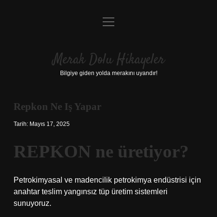
menüyü
Anasayfa
aç
Gizlilik Politikası
Merak Dolu Hikayeler
Yasal Uyarı
Bilgiye giden yolda merakını uyandır!
Hakkımızda
Repkon Ne Iş Yapar
Tarih: Mayıs 17, 2025
REPKON ne üretiyor?
Petrokimyasal ve madencilik petrokimya endüstrisi için
anahtar teslim yangınsız tüp üretim sistemleri
sunuyoruz.