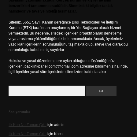
paylaşım yapılmamaktadır. Gerçek kurum ve kişiler ile isim
benzerlikleri tamamen tesadüfidir. Sitemizdeki bilgiler taslak
halindedir ve tavsiye niteliği taşımazlar.
Sitemiz, 5651 Sayılı Kanun gereğince Bilgi Teknolojileri ve İletişim
Kurumu (BTK) tarafından onaylanmış bir Yer Sağlayıcı olarak hizmet
vermektedir. Bu nedenle, sitedeki içerikleri proaktif olarak denetleme
veya araştırma yükümlülüğümüz bulunmamaktadır. Ancak, üyelerimiz
yazdıkları içeriklerin sorumluluğunu taşımakta olup, siteye üye olarak bu
sorumluluğu kabul etmiş sayılırlar.
Hukuka ve yasal düzenlemelere aykırı olduğunu düşündüğünüz
içerikleri,
backlinkpanelicomtr@gmail.com
adresine bildirmeniz halinde,
ilgili içerikler yasal süre içerisinde sitemizden kaldırılacaktır.
Arama
Son yorumlar
Ilk Ken Ne Zaman Çıktı
için
admin
Ilk Ken Ne Zaman Çıktı
için
Koca