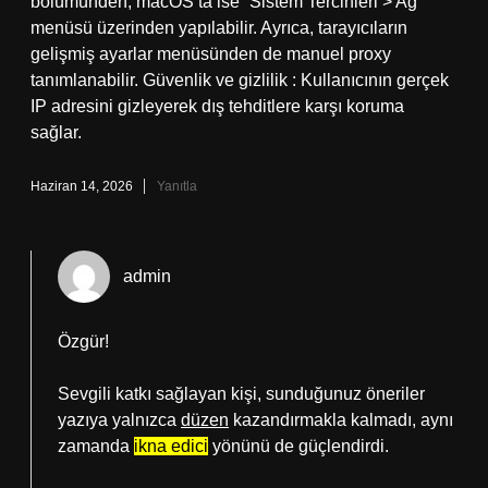
bölümünden, macOS’ta ise “Sistem Tercihleri > Ağ”
menüsü üzerinden yapılabilir. Ayrıca, tarayıcıların
gelişmiş ayarlar menüsünden de manuel proxy
tanımlanabilir. Güvenlik ve gizlilik : Kullanıcının gerçek
IP adresini gizleyerek dış tehditlere karşı koruma
sağlar.
Haziran 14, 2026
Yanıtla
admin
Özgür!
Sevgili katkı sağlayan kişi, sunduğunuz öneriler
yazıya yalnızca
düzen
kazandırmakla kalmadı, aynı
zamanda
ikna edici
yönünü de güçlendirdi.