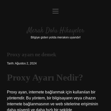
menüyü
Anasayfa
aç
Gizlilik Politikası
Merak Dolu Hikayeler
Yasal Uyarı
Bilgiye giden yolda merakını uyandır!
Hakkımızda
Proxy ayarı ne demek
Tarih: Ağustos 2, 2024
Proxy Ayarı Nedir?
Proxy ayarı, internete bağlanmak için kullanılan bir
yöntemdir. Bu yöntem, bir bilgisayarın veya cihazın
internete bağlanmasının ve web sitelerine erişiminin
daha güvenli ve daha hızlı bir şekilde