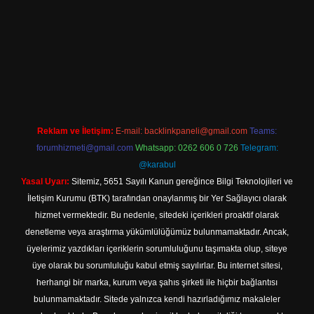
//hiltonbet-giris.com/
betexper indir
Reklam ve İletişim:
E-mail:
backlinkpaneli@gmail.com
Teams:
forumhizmeti@gmail.com
Whatsapp: 0262 606 0 726
Telegram:
@karabul
Yasal Uyarı:
Sitemiz, 5651 Sayılı Kanun gereğince Bilgi Teknolojileri ve
İletişim Kurumu (BTK) tarafından onaylanmış bir Yer Sağlayıcı olarak
hizmet vermektedir. Bu nedenle, sitedeki içerikleri proaktif olarak
denetleme veya araştırma yükümlülüğümüz bulunmamaktadır. Ancak,
üyelerimiz yazdıkları içeriklerin sorumluluğunu taşımakta olup, siteye
üye olarak bu sorumluluğu kabul etmiş sayılırlar. Bu internet sitesi,
herhangi bir marka, kurum veya şahıs şirketi ile hiçbir bağlantısı
bulunmamaktadır. Sitede yalnızca kendi hazırladığımız makaleler