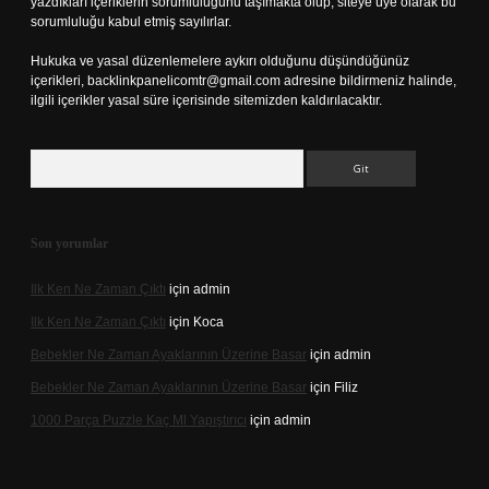
yazdıkları içeriklerin sorumluluğunu taşımakta olup, siteye üye olarak bu
sorumluluğu kabul etmiş sayılırlar.
Hukuka ve yasal düzenlemelere aykırı olduğunu düşündüğünüz
içerikleri,
backlinkpanelicomtr@gmail.com
adresine bildirmeniz halinde,
ilgili içerikler yasal süre içerisinde sitemizden kaldırılacaktır.
Arama
Son yorumlar
Ilk Ken Ne Zaman Çıktı
için
admin
Ilk Ken Ne Zaman Çıktı
için
Koca
Bebekler Ne Zaman Ayaklarının Üzerine Basar
için
admin
Bebekler Ne Zaman Ayaklarının Üzerine Basar
için
Filiz
1000 Parça Puzzle Kaç Ml Yapıştırıcı
için
admin