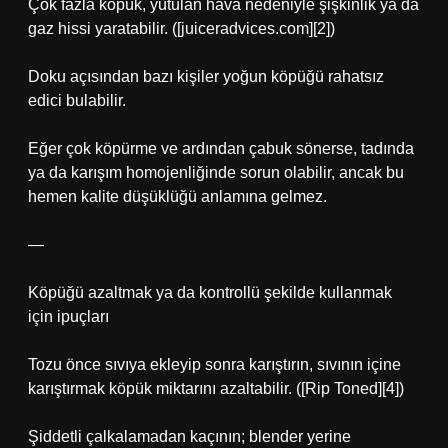
Çok fazla köpük, yutulan hava nedeniyle şişkinlik ya da
gaz hissi yaratabilir. ([juiceradvices.com][2])
Doku açısından bazı kişiler yoğun köpüğü rahatsız
edici bulabilir.
Eğer çok köpürme ve ardından çabuk sönerse, tadında
ya da karışım homojenliğinde sorun olabilir, ancak bu
hemen kalite düşüklüğü anlamına gelmez.
—
Köpüğü azaltmak ya da kontrollü şekilde kullanmak
için ipuçları
Tozu önce sıvıya ekleyip sonra karıştırın, sıvının içine
karıştırmak köpük miktarını azaltabilir. ([Rip Toned][4])
Şiddetli çalkalamadan kaçının; blender yerine