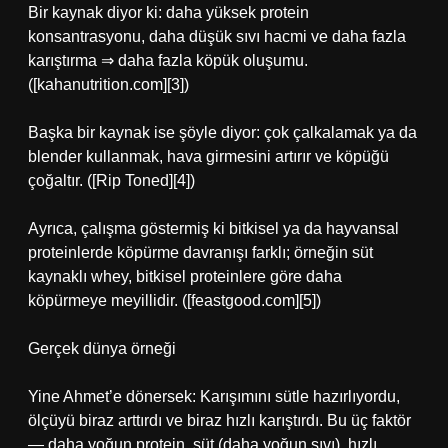
Bir kaynak diyor ki: daha yüksek protein
konsantrasyonu, daha düşük sıvı hacmi ve daha fazla
karıştırma ⇒ daha fazla köpük oluşumu.
([kahanutrition.com][3])
Başka bir kaynak ise şöyle diyor: çok çalkalamak ya da
blender kullanmak, hava girmesini artırır ve köpüğü
çoğaltır. ([Rip Toned][4])
Ayrıca, çalışma göstermiş ki bitkisel ya da hayvansal
proteinlerde köpürme davranışı farklı; örneğin süt
kaynaklı whey, bitkisel proteinlere göre daha
köpürmeye meyillidir. ([feastgood.com][5])
Gerçek dünya örneği
Yine Ahmet’e dönersek: Karışımını sütle hazırlıyordu,
ölçüyü biraz arttırdı ve biraz hızlı karıştırdı. Bu üç faktör
— daha yoğun protein, süt (daha yoğun sıvı), hızlı