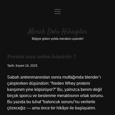
menüyü
Anasayfa
aç
Gizlilik Politikası
Merak Dolu Hikayeler
Yasal Uyarı
Bilgiye giden yolda merakını uyandır!
Hakkımızda
Protein tozu neden köpürür ?
Tarih: Kasım 16, 2025
Sabah antrenmanından sonra mutfağımda blender’ı
çalıştırırken düşündüm: “Neden Whey proteini
karışımım yine köpürüyor?” Bu, yalnızca benim değil
birçok sporcu ve beslenme meraklısının ortak sorunu.
Bu yazıda bu tuhaf “baloncuk sorunu”nu verilerle
çözeceğiz — ama önce bir hikâye ile başlayalım.