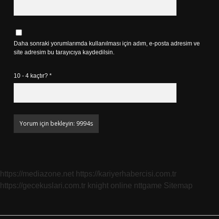
Daha sonraki yorumlarımda kullanılması için adım, e-posta adresim ve
site adresim bu tarayıcıya kaydedilsin.
10 - 4 kaçtır?
*
https://mediazone.net
https://kariyerhabercisi.com.tr
https://gecekuslari.com.tr
knight online
nttgame
Sitemap