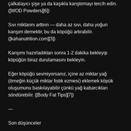
çalkalayıcı şişe ya da kaşıkla karıştırmayı tercih edin.
([WOD Powders][6])
Sıvı miktarını arttırın — daha az sıvı, daha yoğun
karışım demektir, bu da köpüğü artırabilir.
([kahanutrition.com][3])
Karışımı hazırladıktan sonra 1-2 dakika bekleyip
köpüğün biraz durulamasını bekleyin.
Eğer köpüğü sevmiyorsanız, içine az miktar yağ
(örneğin küçük miktar fıstık ezmesi) eklemek köpük
oluşumunu baskılayabilir çünkü yağ kabarcıkları
söndürebilir. ([Body Fat Tips][7])
—
Son düşünceler