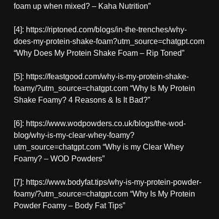
foam up when mixed? – Kaha Nutrition”
[4]: https://riptoned.com/blogs/in-the-trenches/why-
does-my-protein-shake-foam?utm_source=chatgpt.com
“Why Does My Protein Shake Foam – Rip Toned”
[5]: https://feastgood.com/why-is-my-protein-shake-
foamy/?utm_source=chatgpt.com “Why Is My Protein
Shake Foamy? 4 Reasons & Is It Bad?”
[6]: https://www.wodpowders.co.uk/blogs/the-wod-
blog/why-is-my-clear-whey-foamy?
utm_source=chatgpt.com “Why is my Clear Whey
Foamy? – WOD Powders”
[7]: https://www.bodyfat.tips/why-is-my-protein-powder-
foamy/?utm_source=chatgpt.com “Why Is My Protein
Powder Foamy – Body Fat Tips”