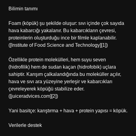
Bilimin tanımı
Foam (köpük) şu şekilde oluşur: sıvı içinde çok sayıda
hava kabarcığı yakalanır. Bu kabarcıkların çevresi,
proteinlerin oluşturduğu ince bir filmle kaplanabilir.
([Institute of Food Science and Technology][1])
Özellikle protein molekülleri, hem suyu seven
(hidrofilik) hem de sudan kaçan (hidrofobik) uçlara
sahiptir. Karışım çalkalandığında bu moleküller açılır,
hava ve sıvı ara yüzeyine yerleşir ve kabarcıkları
çevreleyerek köpüğü stabilize eder.
([juiceradvices.com][2])
Yani basitçe: karıştırma + hava + protein yapısı = köpük.
Verilerle destek