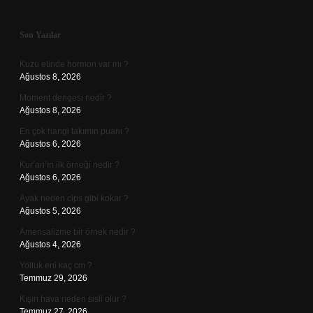
Sidebar
Son Yazılar
Kuzu etinde hormon var mı ?
Ağustos 8, 2026
Moment dengesi nedir ?
Ağustos 8, 2026
En çok hangi takımın puanı ?
Ağustos 6, 2026
Kur’an’ın ilk örneği nedir ?
Ağustos 6, 2026
Ayak neden cips gibi kokar ?
Ağustos 5, 2026
Amensalizme bir örnek nedir ?
Ağustos 4, 2026
Yolluk eni kaç cm ?
Temmuz 29, 2026
Kışın hava neden sisli olur ?
Temmuz 27, 2026