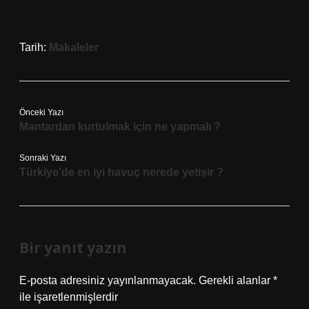
Tarih:
Makaleler
Önceki Yazı
Mantardan kurtulmak için ne yapmalı ?
Sonraki Yazı
Türkiye’de en iyi havuç nerede yetişir ?
Bir yanıt yazın
E-posta adresiniz yayınlanmayacak.
Gerekli alanlar
*
ile işaretlenmişlerdir