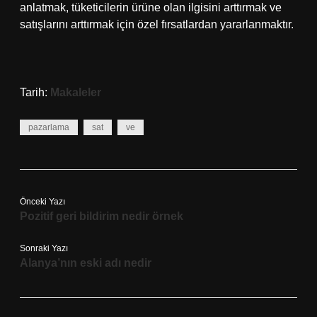
anlatmak, tüketicilerin ürüne olan ilgisini arttırmak ve
satışlarını arttırmak için özel fırsatlardan yararlanmaktır.
Tarih:
Makaleler
pazarlama
sat
ve
Önceki Yazı
Pozitif geri bildirim nedir örnek
Sonraki Yazı
Alanya’nın eski adı nedir