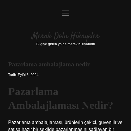
menüyü
Anasayfa
aç
Gizlilik Politikası
Merak Dolu Hikayeler
Yasal Uyarı
Bilgiye giden yolda merakını uyandır!
Hakkımızda
Pazarlama ambalajlama nedir
Tarih: Eylül 6, 2024
Pazarlama
Ambalajlaması Nedir?
Pazarlama ambalajlaması, ürünlerin çekici, güvenilir ve
satışa hazır bir şekilde pazarlanmasını sağlayan bir