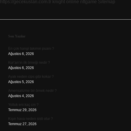
https://gecekuslari.com.tr
knight online
nttgame
Sitemap
Sidebar
Son Yazılar
En çok hangi takımın puanı ?
Ağustos 6, 2026
Kur’an’ın ilk örneği nedir ?
Ağustos 6, 2026
Ayak neden cips gibi kokar ?
Ağustos 5, 2026
Amensalizme bir örnek nedir ?
Ağustos 4, 2026
Yolluk eni kaç cm ?
Temmuz 29, 2026
Kışın hava neden sisli olur ?
Temmuz 27, 2026