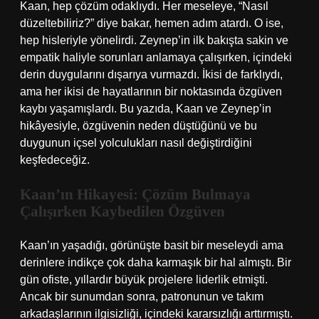
Kaan, hep çözüm odaklıydı. Her meseleye, “Nasıl
düzeltebiliriz?” diye bakar, hemen adım atardı. O ise,
hep hisleriyle yönelirdi. Zeynep’in ilk bakışta sakin ve
empatik haliyle sorunları anlamaya çalışırken, içindeki
derin duygularını dışarıya vurmazdı. İkisi de farklıydı,
ama her ikisi de hayatlarının bir noktasında özgüven
kaybı yaşamışlardı. Bu yazıda, Kaan ve Zeynep’in
hikâyesiyle, özgüvenin neden düştüğünü ve bu
duygunun içsel yolculukları nasıl değiştirdiğini
keşfedeceğiz.
Kaan’ın Hikayesi: Çözüm Bulmaya
Çalışırken Kaybedilen Özgüven
Kaan’ın yaşadığı, görünüşte basit bir meseleydi ama
derinlere indikçe çok daha karmaşık bir hal almıştı. Bir
gün ofiste, yıllardır büyük projelere liderlik etmişti.
Ancak bir sunumdan sonra, patronunun ve takım
arkadaşlarının ilgisizliği, içindeki kararsızlığı arttırmıştı.