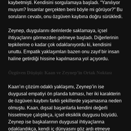
kaybetmişti. Kendisini sorgulamaya başladı. “Yanılıyor
muyum? İnsanlar gerçekten beni böyle mi görüyor?” Bu
soruların cevabı, onu özgüven kaybına doğru sürükledi.
Zeynep, duygularını derinlerde saklamaya, içsel
ihtiyaçlarını görmezden gelmeye başladı. Diğerlerinin
tepkilerine o kadar çok odaklanıyordu ki, kendisini
unuttu. Empatik yaklaşımları bazen onu zayıf bir insan
haline getirdiği hissine kapılmasına yol açıyordu.
Özgüven Düşüşü: Kaan ve Zeynep’in Ortak Noktası
Kaan’ın çözüm odaklı yaklaşımı, Zeynep’in ise
duygusal empatiyi ön planda tutması, her iki karakterin
de özgüven kaybını farklı şekillerde yaşamasına neden
olmuştu. Kaan, dışsal başarılarla kendini değerli
hissetmeye çalıştıkça, içsel eksiklik duygusu büyüdü.
Zeynep ise başkalarının duygusal ihtiyaçlarına
odaklandıkça, kendi iç dünyasını göz ardı etmeye