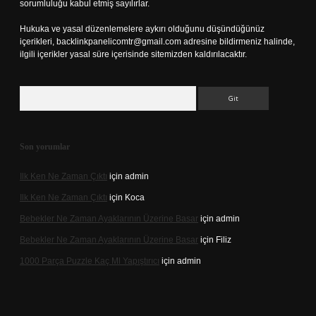
sorumluluğu kabul etmiş sayılırlar.
Hukuka ve yasal düzenlemelere aykırı olduğunu düşündüğünüz
içerikleri,
backlinkpanelicomtr@gmail.com
adresine bildirmeniz halinde,
ilgili içerikler yasal süre içerisinde sitemizden kaldırılacaktır.
Arama
Son yorumlar
Ilk Ken Ne Zaman Çıktı
için
admin
Ilk Ken Ne Zaman Çıktı
için
Koca
Bebekler Ne Zaman Ayaklarının Üzerine Basar
için
admin
Bebekler Ne Zaman Ayaklarının Üzerine Basar
için
Filiz
1000 Parça Puzzle Kaç Ml Yapıştırıcı
için
admin