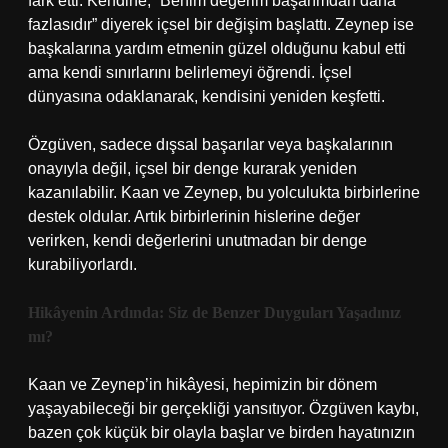
fark etti. Kendine, “Benim değerim başarımdan daha
fazlasıdır” diyerek içsel bir değişim başlattı. Zeynep ise
başkalarına yardım etmenin güzel olduğunu kabul etti
ama kendi sınırlarını belirlemeyi öğrendi. İçsel
dünyasına odaklanarak, kendisini yeniden keşfetti.
Özgüven, sadece dışsal başarılar veya başkalarının
onayıyla değil, içsel bir denge kurarak yeniden
kazanılabilir. Kaan ve Zeynep, bu yolculukta birbirlerine
destek oldular. Artık birbirlerinin hislerine değer
verirken, kendi değerlerini unutmadan bir denge
kurabiliyorlardı.
Hikâyenin Ardında: Siz de Benzer Duyguları Yaşadınız
mı?
Kaan ve Zeynep’in hikâyesi, hepimizin bir dönem
yaşayabileceği bir gerçekliği yansıtıyor. Özgüven kaybı,
bazen çok küçük bir olayla başlar ve birden hayatınızın