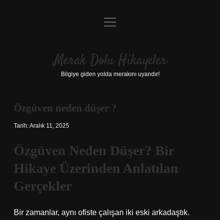
menüyü
Anasayfa
aç
Gizlilik Politikası
Merak Dolu Hikayeler
Yasal Uyarı
Bilgiye giden yolda merakını uyandır!
Hakkımızda
Özgüven neden düşer ?
Tarih: Aralık 11, 2025
Özgüven Neden Düşer? Bir
Hikaye Üzerinden Anlatılan
Gerçekler
Bir zamanlar, aynı ofiste çalışan iki eski arkadaştık.