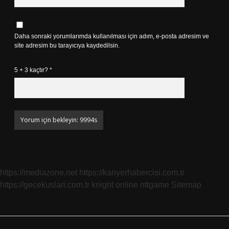
Daha sonraki yorumlarımda kullanılması için adım, e-posta adresim ve
site adresim bu tarayıcıya kaydedilsin.
5 + 3 kaçtır?
*
https://mediazone.net
https://kariyerhabercisi.com.tr
https://gecekuslari.com.tr
knight online
nttgame
Sitemap