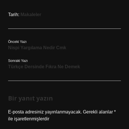
Tarih:
Makaleler
Önceki Yazı
Nispi Yargılama Nedir Cmk
Sonraki Yazı
Türkçe Dersinde Fıkra Ne Demek
Bir yanıt yazın
E-posta adresiniz yayınlanmayacak.
Gerekli alanlar
*
ile işaretlenmişlerdir