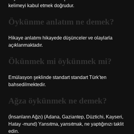
kelimeyi kabul etmek doğrudur.
Öykünme anlatım ne demek?
Hikaye anlatımı hikayede düşünceler ve olaylarla
açıklanmaktadır.
Ökünmek mi öykünmek mi?
Emülasyon şeklinde standart standart Türk’ten
bahsedilmektedir.
Ağza öykünmek ne demek?
(İnsanların Ağzı) (Adana, Gaziantep, Düztichi, Kayseri,
Hatay -mund) Yansıtma, yansıtmak, ne yaptığınızı taklit
edin.