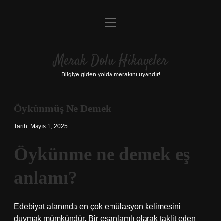
menüyü
Anasayfa
aç
Gizlilik Politikası
Merak Dolu Hikayeler
Yasal Uyarı
Bilgiye giden yolda merakını uyandır!
Hakkımızda
Öykünmüş Ne Demek
Tarih: Mayıs 1, 2025
Öykünme ne demek eş
anlamı?
Edebiyat alanında en çok emülasyon kelimesini
duymak mümkündür. Bir eşanlamlı olarak taklit eden