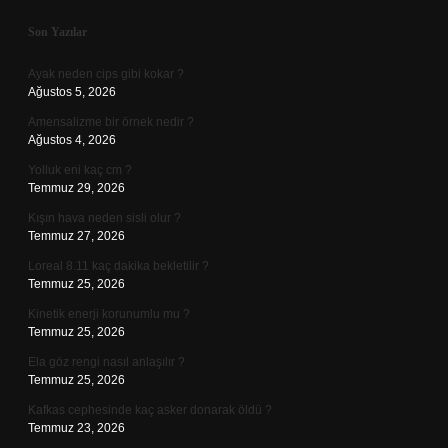
Sidebar
Son Yazılar
Ayak neden cips gibi kokar ?
Ağustos 5, 2026
Amensalizme bir örnek nedir ?
Ağustos 4, 2026
Yolluk eni kaç cm ?
Temmuz 29, 2026
Kışın hava neden sisli olur ?
Temmuz 27, 2026
Loreal 8.11 kaç dakika bekletilir ?
Temmuz 25, 2026
Kinetik enerji korunumlu mu ?
Temmuz 25, 2026
Ela göz rengi nasıl anlaşılır ?
Temmuz 25, 2026
Kafkas cephesinde kaç asker donarak öldü ?
Temmuz 23, 2026