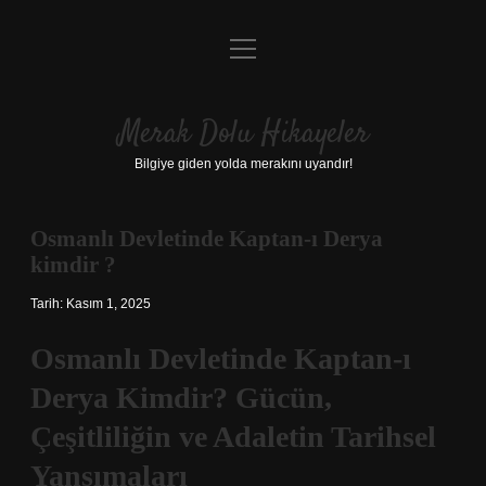
menüyü
Anasayfa
aç
Gizlilik Politikası
Merak Dolu Hikayeler
Yasal Uyarı
Bilgiye giden yolda merakını uyandır!
Hakkımızda
Osmanlı Devletinde Kaptan-ı Derya
kimdir ?
Tarih: Kasım 1, 2025
Osmanlı Devletinde Kaptan-ı
Derya Kimdir? Gücün,
Çeşitliliğin ve Adaletin Tarihsel
Yansımaları