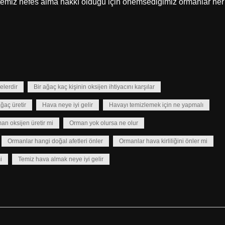
 temiz nefes alma hakkı olduğu için önemsediğimiz ormanlar her
elerdir
Bir ağaç kaç kişinin oksijen ihtiyacını karşılar
ğaç üretir
Hava neye iyi gelir
Havayı temizlemek için ne yapmalı
an oksijen üretir mi
Orman yok olursa ne olur
Ormanlar hangi doğal afetleri önler
Ormanlar hava kirliliğini önler mi
i
Temiz hava almak neye iyi gelir