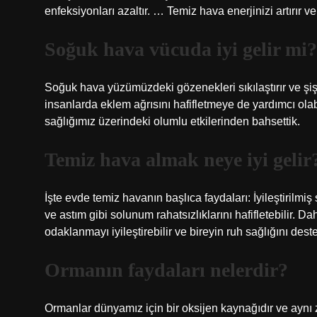
enfeksiyonları azaltır. … Temiz hava enerjinizi artırır 
Soğuk hava vücuda iyi gelir mi?
Soğuk hava yüzümüzdeki gözenekleri sıkılaştırır ve şişki
insanlarda eklem ağrısını hafifletmeye de yardımcı ola
sağlığımız üzerindeki olumlu etkilerinden bahsettik.
Temiz hava almak neye iyi gelir
İşte evde temiz havanın başlıca faydaları: İyileştirilmi
ve astım gibi solunum rahatsızlıklarını hafifletebilir.
odaklanmayı iyileştirebilir ve bireyin ruh sağlığını deste
Ormanın faydaları nelerdir?
Ormanlar dünyamız için bir oksijen kaynağıdır ve aynı 