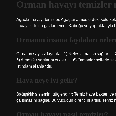
Orman havayı temizler 
Ağaçlar havayı temizler. Ağaçlar atmosferdeki kötü koku
havayı kirleten gazları emer. Kabuğu ve yapraklarıyla hav
Ormanın insana faydaları neler
Ormanın sayısız faydaları 1) Nefes almanızı sağlar. … 
5) Atmosfer şartlarını etkiler. … 6) Ormanlar sellerle sa
istihdam alanlarıdır.
Hava neye iyi gelir?
Bağışıklık sistemini güçlendirir: Temiz hava bakteri ve 
çalışmasını sağlar. Bu vücudun direncini artırır. Temiz 
Orman havayı nasıl temizler?