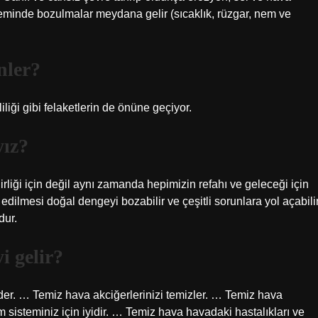
 sisteminde bozulmalar meydana gelir (sıcaklık, rüzgar, nem ve
nler?
liği gibi felaketlerin de önüne geçiyor.
yız?
liği için değil aynı zamanda hepimizin refahı ve geleceği için
dilmesi doğal dengeyi bozabilir ve çeşitli sorunlara yol açabilir
dur.
i gelir?
der. … Temiz hava akciğerlerinizi temizler. … Temiz hava
m sisteminiz için iyidir. … Temiz hava havadaki hastalıkları ve