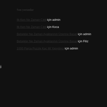
Son yorumlar
Ilk Ken Ne Zaman Çıktı
için
admin
Ilk Ken Ne Zaman Çıktı
için
Koca
Bebekler Ne Zaman Ayaklarının Üzerine Basar
için
admin
Bebekler Ne Zaman Ayaklarının Üzerine Basar
için
Filiz
1000 Parça Puzzle Kaç Ml Yapıştırıcı
için
admin
i