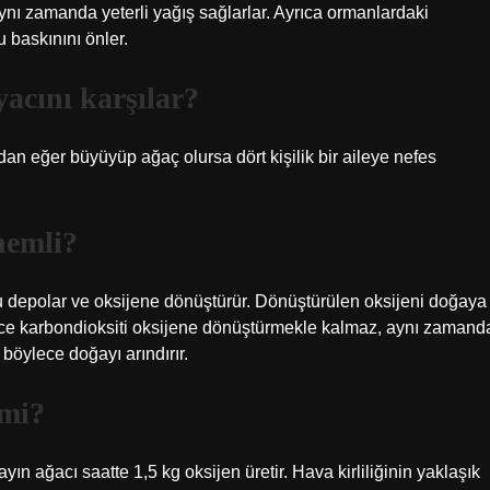
nı zamanda yeterli yağış sağlarlar. Ayrıca ormanlardaki
u baskınını önler.
yacını karşılar?
dan eğer büyüyüp ağaç olursa dört kişilik bir aileye nefes
nemli?
nu depolar ve oksijene dönüştürür. Dönüştürülen oksijeni doğaya
ece karbondioksiti oksijene dönüştürmekle kalmaz, aynı zamand
 böylece doğayı arındırır.
 mi?
ın ağacı saatte 1,5 kg oksijen üretir. Hava kirliliğinin yaklaşık