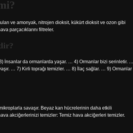
mi?
ları ve amonyak, nitrojen dioksit, kükürt dioksit ve ozon gibi
a parçacıklarını filtreler.
dir?
3) İnsanlar da ormanlarda yaşar. … 4) Ormanlar bizi serinletir. 
vaşır. … 7) Kirli toprağı temizler. … 8) İlaç sağlar. … 9) Ormanlar
mikroplarla savaşır. Beyaz kan hücrelerinin daha etkili
hava akciğerlerinizi temizler: Temiz hava akciğerleri temizler.