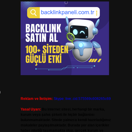
n
Reklam ve İletişim:
Skype: live:.cid.575569c608265c69
Yasal Uyarı:
Bu internet sitesi, herhangi bir marka,
kurum veya şahıs şirketi ile hiçbir bağlantısı
bulunmamaktadır. Sitede yalnızca kendi hazırladığımız
makaleler paylaşılmaktadır. Burada yer alan içerikler
haber niteliği taşımamakta olup, gerçek kurum ve