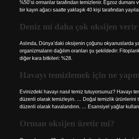
%50’si ormanlar tarafından temizlenir. Egzoz dumanı ve a
bir kayın ağacı saatte yaklaşık 40 kişi tarafından yayıla
Deniz mi daha çok oksijen verir
Aslında, Dünya’daki oksijenin çoğunu okyanuslarda ya
organizmaların dağılım oranları şu şekildedir: Fitoplank
diğer kara bitkileri: %28.
Havayı temizlemek için ne yapm
Evinizdeki havayı nasıl temiz tutuyorsunuz? Havayı tem
düzenli olarak temizleyin. … Doğal temizlik ürünlerini te
düzenli olarak havalandırın. … Esansiyel yağlar kullan
Orman oksijen üretir mi?