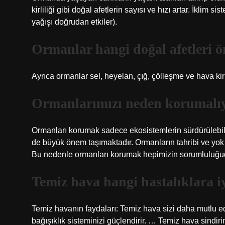
kirliliği gibi doğal afetlerin sayısı ve hızı artar. İklim
yağışı doğrudan etkiler).
Ormanlar hangi doğal afetleri ö
Ayrıca ormanlar sel, heyelan, çığ, çölleşme ve hava kirli
Ormanlarımızı neden korumalı
Ormanları korumak sadece ekosistemlerin sürdürülebilir
de büyük önem taşımaktadır. Ormanların tahribi ve yok e
Bu nedenle ormanları korumak hepimizin sorumluluğu
Temiz hava hangi hastalıklara iy
Temiz havanın faydaları: Temiz hava sizi daha mutlu e
bağışıklık sisteminizi güçlendirir. … Temiz hava sindiri