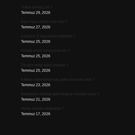
Yolluk eni kaç cm ?
Temmuz 29, 2026
Kışın hava neden sisli olur ?
Temmuz 27, 2026
Loreal 8.11 kaç dakika bekletilir ?
Temmuz 25, 2026
Kinetik enerji korunumlu mu ?
Temmuz 25, 2026
…
Ela göz rengi nasıl anlaşılır ?
Temmuz 25, 2026
Kafkas cephesinde kaç asker donarak öldü ?
Temmuz 23, 2026
Bankaların istediği gelir belgesi nereden alınır ?
Temmuz 21, 2026
Hangi hayvan doğurmaz ?
Temmuz 17, 2026