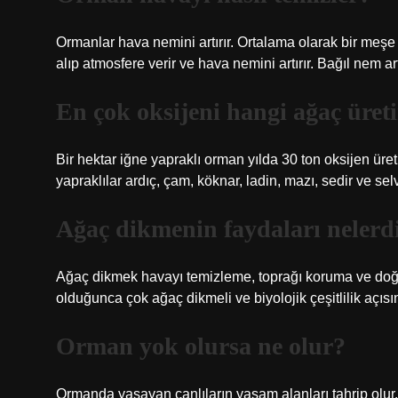
Ormanlar hava nemini artırır. Ortalama olarak bir meşe 
alıp atmosfere verir ve hava nemini artırır. Bağıl nem a
En çok oksijeni hangi ağaç üret
Bir hektar iğne yapraklı orman yılda 30 ton oksijen üre
yapraklılar ardıç, çam, köknar, ladin, mazı, sedir ve selv
Ağaç dikmenin faydaları nelerd
Ağaç dikmek havayı temizleme, toprağı koruma ve doğal
olduğunca çok ağaç dikmeli ve biyolojik çeşitlilik açıs
Orman yok olursa ne olur?
Ormanda yaşayan canlıların yaşam alanları tahrip olur.