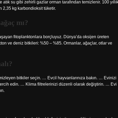
tık su gibi zehirli gazlar orman tarafından temizlenir. 100 yıllı
n 2,35 kg karbondioksit tüketir.
 ağaç mı?
şayan fitoplanktonlara borçluyuz. Dünya’da oksijen üreten
ton ve deniz bitkileri: %50 – %85. Ormanlar, ağaçlar, otlar ve
alı?
izleyen bitkiler seçin. … Evcil hayvanlarınıza bakın. … Evinizi
rcih edin. … Klima filtrelerinizi düzenli olarak değiştirin. … Evi
ın.