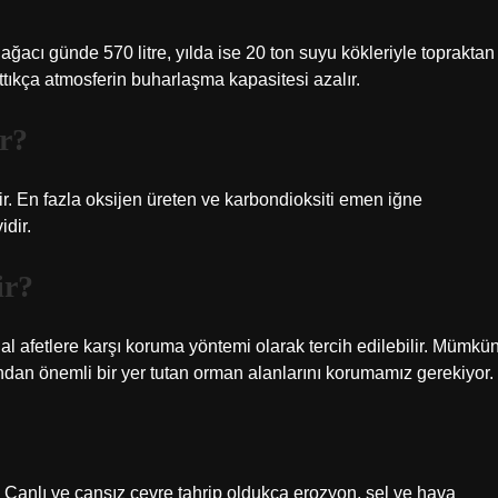
ağacı günde 570 litre, yılda ise 20 ton suyu kökleriyle topraktan
rttıkça atmosferin buharlaşma kapasitesi azalır.
ir?
tir. En fazla oksijen üreten ve karbondioksiti emen iğne
idir.
ir?
 afetlere karşı koruma yöntemi olarak tercih edilebilir. Mümkü
ından önemli bir yer tutan orman alanlarını korumamız gerekiyor.
 Canlı ve cansız çevre tahrip oldukça erozyon, sel ve hava