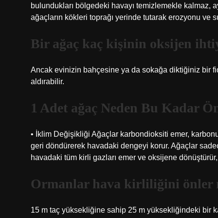
bulundukları bölgedeki havayı temizlemekle kalmaz, ay
ağaçların kökleri toprağı yerinde tutarak erozyonu ve s
Bir ağaç kaç kişinin oksijen ihti
Ancak evinizin bahçesine ya da sokağa diktiğiniz bir fi
aldırabilir.
1 Adet ağaç Neden Bu Kadar Ö
• İklim Değişikliği Ağaçlar karbondioksiti emer, karbo
geri döndürerek havadaki dengeyi korur. Ağaçlar sad
havadaki tüm kirli gazları emer ve oksijene dönüştürür,
Ormanlar hava kirliliğini önler
15 m taç yüksekliğine sahip 25 m yüksekliğindeki bir kay