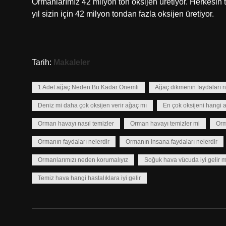
Ormanlarımız 42 milyon ton oksijen üretiyor. Herkesin
yıl sizin için 42 milyon tondan fazla oksijen üretiyor.
Tarih:
Makaleler
1 Adet ağaç Neden Bu Kadar Önemli
Ağaç dikmenin faydaları n
Deniz mi daha çok oksijen verir ağaç mı
En çok oksijeni hangi a
Orman havayı nasıl temizler
Orman havayı temizler mi
Orm
Ormanın faydaları nelerdir
Ormanın insana faydaları nelerdir
Ormanlarımızı neden korumalıyız
Soğuk hava vücuda iyi gelir m
Temiz hava hangi hastalıklara iyi gelir