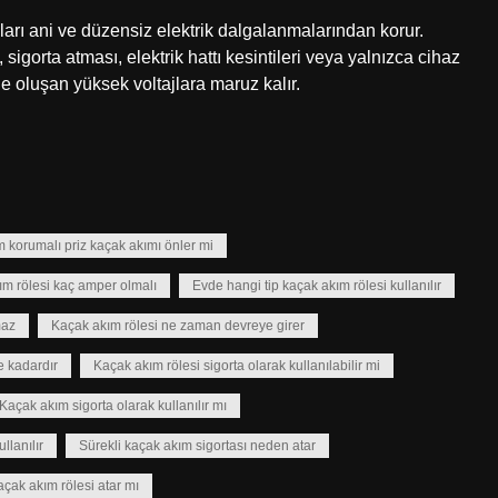
azları ani ve düzensiz elektrik dalgalanmalarından korur.
, sigorta atması, elektrik hattı kesintileri veya yalnızca cihaz
 oluşan yüksek voltajlara maruz kalır.
 korumalı priz kaçak akımı önler mi
ım rölesi kaç amper olmalı
Evde hangi tip kaçak akım rölesi kullanılır
maz
Kaçak akım rölesi ne zaman devreye girer
e kadardır
Kaçak akım rölesi sigorta olarak kullanılabilir mi
Kaçak akım sigorta olarak kullanılır mı
llanılır
Sürekli kaçak akım sigortası neden atar
çak akım rölesi atar mı