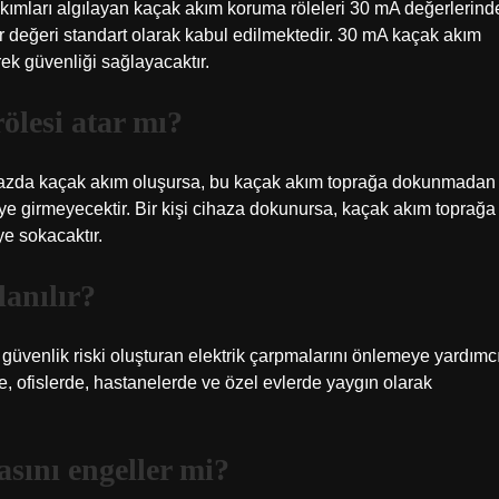
akımları algılayan kaçak akım koruma röleleri 30 mA değerlerind
r değeri standart olarak kabul edilmektedir. 30 mA kaçak akım
ek güvenliği sağlayacaktır.
lesi atar mı?
ihazda kaçak akım oluşursa, bu kaçak akım toprağa dokunmadan
e girmeyecektir. Bir kişi cihaza dokunursa, kaçak akım toprağa
e sokacaktır.
lanılır?
ir güvenlik riski oluşturan elektrik çarpmalarını önlemeye yardımc
rde, ofislerde, hastanelerde ve özel evlerde yaygın olarak
sını engeller mi?