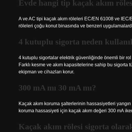
Evde hangi tip kaçak akım röles
A ve AC tipi kaçak akım röleleri EC/EN 61008 ve IEC/
röleleri çoğu konut binasında ve benzeri uygulamalarda 
4 kutuplu sigorta neden kullanıl
4 kutuplu sigortalar elektrik güvenliğinde önemli bir rol
Farklı kesme ve akım kapasitelerine sahip bu sigorta tü
ekipman ve cihazları korur.
300 mA mı 30 mA mı?
Kaçak akım koruma şalterlerinin hassasiyetleri yangın
koruma hassasiyeti için kaçak akım değeri 300 mA iken
Kaçak akım rölesi sigorta olarak