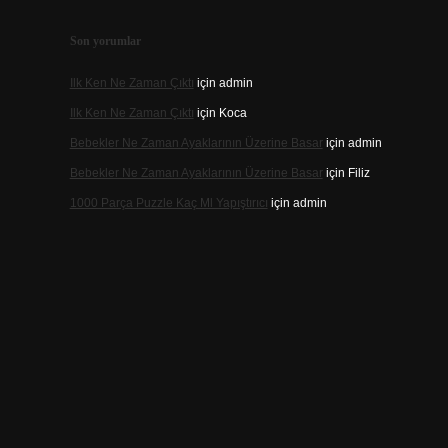
Son yorumlar
Ilk Ken Ne Zaman Çıktı
için
admin
Ilk Ken Ne Zaman Çıktı
için
Koca
Bebekler Ne Zaman Ayaklarının Üzerine Basar
için
admin
Bebekler Ne Zaman Ayaklarının Üzerine Basar
için
Filiz
1000 Parça Puzzle Kaç Ml Yapıştırıcı
için
admin