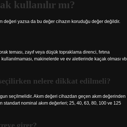
ak kullanılır mı?
m değeri yazsa da bu değer cihazın koruduğu değer değildir.
ak teması, zayıf veya düşük topraklama direnci, fırtına
n kullanılmaması, makinelerde ve ev aletlerinde kaçak olması vb
seçilirken nelere dikkat edilmeli?
ygun seçilmelidir. Akım değeri cihazdan geçen akım değerinden
n standart nominal akım değerleri; 25, 40, 63, 80, 100 ve 125
reye girer?