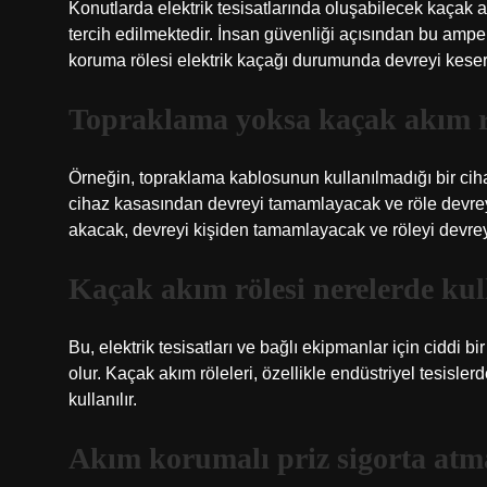
Konutlarda elektrik tesisatlarında oluşabilecek kaçak 
tercih edilmektedir. İnsan güvenliği açısından bu ampe
koruma rölesi elektrik kaçağı durumunda devreyi keser
Topraklama yoksa kaçak akım rö
Örneğin, topraklama kablosunun kullanılmadığı bir c
cihaz kasasından devreyi tamamlayacak ve röle devrey
akacak, devreyi kişiden tamamlayacak ve röleyi devrey
Kaçak akım rölesi nerelerde kul
Bu, elektrik tesisatları ve bağlı ekipmanlar için ciddi b
olur. Kaçak akım röleleri, özellikle endüstriyel tesisle
kullanılır.
Akım korumalı priz sigorta atma