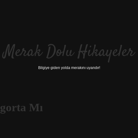
Merak Dolu Hikayeler
Bilgiye giden yolda merakını uyandır!
gorta Mı