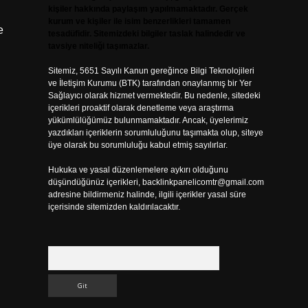
kişiler hakkında paylaşım yapılmamaktadır. Gerçek
kurum ve kişiler ile isim benzerlikleri tamamen
e
tesadüfidir. Sitemizdeki bilgiler taslak halindedir ve
tavsiye niteliği taşımazlar.
Sitemiz, 5651 Sayılı Kanun gereğince Bilgi Teknolojileri
ve İletişim Kurumu (BTK) tarafından onaylanmış bir Yer
Sağlayıcı olarak hizmet vermektedir. Bu nedenle, sitedeki
içerikleri proaktif olarak denetleme veya araştırma
yükümlülüğümüz bulunmamaktadır. Ancak, üyelerimiz
yazdıkları içeriklerin sorumluluğunu taşımakta olup, siteye
üye olarak bu sorumluluğu kabul etmiş sayılırlar.
Hukuka ve yasal düzenlemelere aykırı olduğunu
düşündüğünüz içerikleri,
backlinkpanelicomtr@gmail.com
adresine bildirmeniz halinde, ilgili içerikler yasal süre
içerisinde sitemizden kaldırılacaktır.
Arama