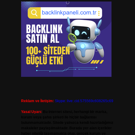
Reklam ve İletişim:
Skype: live:.cid.575569c608265c69
Yasal Uyarı:
Bu internet sitesi, herhangi bir marka,
kurum veya şahıs şirketi ile hiçbir bağlantısı
bulunmamaktadır. Sitede yalnızca kendi hazırladığımız
makaleler paylaşılmaktadır. Burada yer alan içerikler
haber niteliği taşımamakta olup, gerçek kurum ve