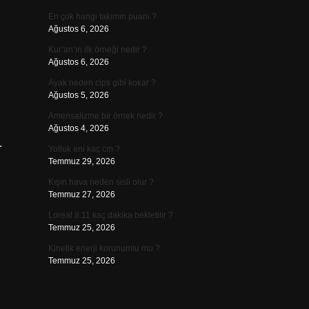
En çok hangi takımın puanı ?
Ağustos 6, 2026
Kur’an’ın ilk örneği nedir ?
Ağustos 6, 2026
Ayak neden cips gibi kokar ?
Ağustos 5, 2026
Amensalizme bir örnek nedir ?
Ağustos 4, 2026
.
Yolluk eni kaç cm ?
Temmuz 29, 2026
Kışın hava neden sisli olur ?
Temmuz 27, 2026
Loreal 8.11 kaç dakika bekletilir ?
Temmuz 25, 2026
Kinetik enerji korunumlu mu ?
Temmuz 25, 2026