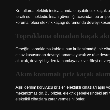
Konutlarda elektrik tesisatlarında oluşabilecek kaçak 
tercih edilmektedir. İnsan güvenliği açısından bu ampe
koruma rölesi elektrik kaçağı durumunda devreyi keser
Topraklama olmadan kaçak akım
Örneğin, topraklama kablosunun kullanılmadığı bir c
cihaz kasasından devreyi tamamlayacak ve röle devrey
akacak, devreyi kişiden tamamlayacak ve röleyi devrey
Akım korumalı priz kaçak akım
Aşırı gerilim koruyucu prizler, elektrikli cihazları aşır
mekanizmasıdır. Bu prizler, elektrik şebekesindeki ani v
elektrikli cihazlara zarar vermesini önler.