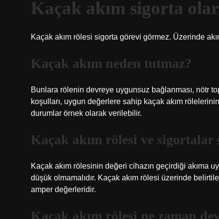
Kaçak akım sigorta olar
Kaçak akım rölesi sigorta görevi görmez. Üzerinde akı
Kaçak akım neden tutmaz?
Bunlara rölenin devreye uygunsuz bağlanması, nötr topr
koşulları, uygun değerlere sahip kaçak akım rölelerini
durumlar örnek olarak verilebilir.
Kaçak akım rölesi ve sigortalar 
Kaçak akım rölesinin değeri cihazın geçirdiği akıma u
düşük olmamalıdır. Kaçak akım rölesi üzerinde belirtile
amper değerleridir.
Kaçak akım rölesi ne zaman dev