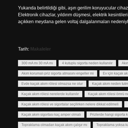
Yukarıda belirtildiği gibi, aşırı gerilim koruyucular cih
Elektronik cihazlar, yıldırım düşmesi, elektrik kesintileri
açıkken meydana gelen voltaj dalgalanmaları nedeniyle
Tarih:
Makaleler
300 mA mı 30 mA mı
4 kutuplu sigorta neden kullanılır
Akım
Akım korumalı priz sigorta atmasını engeller mi
Ev için kaçak ak
Evde kaçak akım rölesi olmazsa ne olur
Kaçak akım neden tut
Kaçak akım rölesi nerelerde kullanılır
Kaçak akım rölesi ömrü n
Kaçak akım rölesi ve sigortalar seçilirken nelere dikkat edilmeli
Kaçak akım sigortası kaç amper olmalı
Prizlerde hangi sigorta ku
Topraklama olmadan kaçak akım çalışır mı
Topraklama yoksa ka