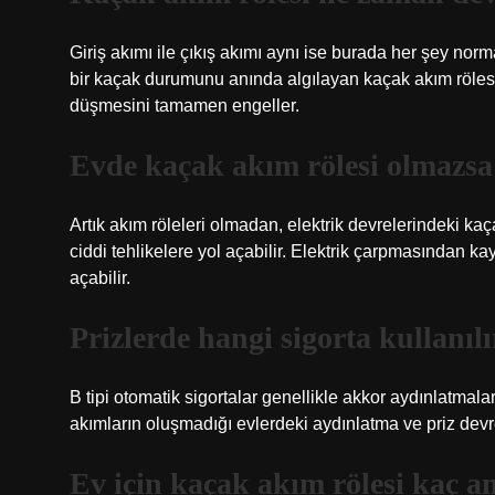
Giriş akımı ile çıkış akımı aynı ise burada her şey nor
bir kaçak durumunu anında algılayan kaçak akım röles
düşmesini tamamen engeller.
Evde kaçak akım rölesi olmazsa
Artık akım röleleri olmadan, elektrik devrelerindeki kaç
ciddi tehlikelere yol açabilir. Elektrik çarpmasından
açabilir.
Prizlerde hangi sigorta kullanılı
B tipi otomatik sigortalar genellikle akkor aydınlatmalar 
akımların oluşmadığı evlerdeki aydınlatma ve priz devrel
Ev için kaçak akım rölesi kaç a