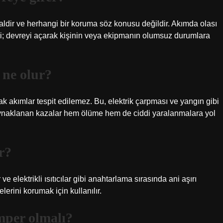
maldir ve herhangi bir koruma söz konusu değildir. Akımda olası
i; devreyi açarak kişinin veya ekipmanın olumsuz durumlara
 ne olur?
ak akımlar tespit edilemez. Bu, elektrik çarpması ve yangın gibi
 kaynaklanan kazalar hem ölüme hem de ciddi yaralanmalara yol
r?
ve elektrikli ısıtıcılar gibi anahtarlama sırasında ani aşırı
erini korumak için kullanılır.
mper olmalı?