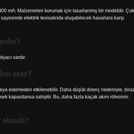
ir. 300 mA: Malzemeleri korumak için tasarlanmış bir modeldir. Ço
 sayesinde elektrik tesisatında oluşabilecek hasarlara karşı
ardır?
iyacı vardır.
den atar?
eya eskimeden etkilenebilir. Daha düşük direnç nedeniyle, bira
sek kapasitansa sahiptir. Bu, daha fazla kaçak akım rölesinin
 olmalı?