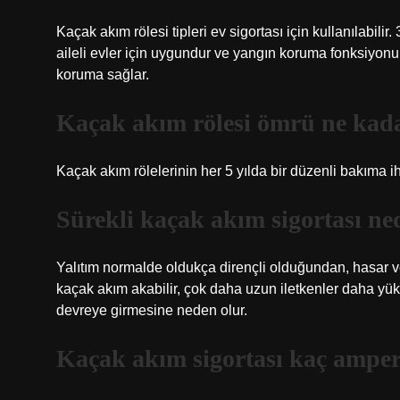
Kaçak akım rölesi tipleri ev sigortası için kullanılabil
aileli evler için uygundur ve yangın koruma fonksiyonu
koruma sağlar.
Kaçak akım rölesi ömrü ne kad
Kaçak akım rölelerinin her 5 yılda bir düzenli bakıma iht
Sürekli kaçak akım sigortası ne
Yalıtım normalde oldukça dirençli olduğundan, hasar v
kaçak akım akabilir, çok daha uzun iletkenler daha yük
devreye girmesine neden olur.
Kaçak akım sigortası kaç amper