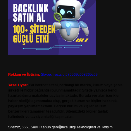
Reklam ve İletişim:
Skype: live:.cid.575569c608265c69
Yasal Uyarı:
Bu internet sitesi, herhangi bir marka, kurum veya şahıs
şirketi ile hiçbir bağlantısı bulunmamaktadır. Sitede yalnızca kendi
hazırladığımız makaleler paylaşılmaktadır. Burada yer alan içerikler
haber niteliği taşımamakta olup, gerçek kurum ve kişiler hakkında
paylaşım yapılmamaktadır. Gerçek kurum ve kişiler ile isim
benzerlikleri tamamen tesadüfidir. Sitemizdeki bilgiler taslak
halindedir ve tavsiye niteliği taşımazlar.
Sitemiz, 5651 Sayılı Kanun gereğince Bilgi Teknolojileri ve İletişim