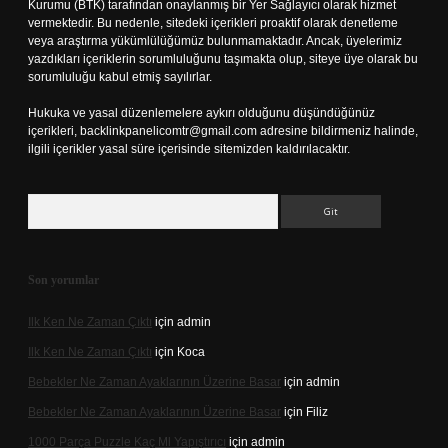
Kurumu (BTK) tarafından onaylanmış bir Yer Sağlayıcı olarak hizmet
vermektedir. Bu nedenle, sitedeki içerikleri proaktif olarak denetleme
veya araştırma yükümlülüğümüz bulunmamaktadır. Ancak, üyelerimiz
yazdıkları içeriklerin sorumluluğunu taşımakta olup, siteye üye olarak bu
sorumluluğu kabul etmiş sayılırlar.
Hukuka ve yasal düzenlemelere aykırı olduğunu düşündüğünüz
içerikleri,
backlinkpanelicomtr@gmail.com
adresine bildirmeniz halinde,
ilgili içerikler yasal süre içerisinde sitemizden kaldırılacaktır.
Arama
Son yorumlar
Ilk Ken Ne Zaman Çıktı
için
admin
Ilk Ken Ne Zaman Çıktı
için
Koca
Bebekler Ne Zaman Ayaklarının Üzerine Basar
için
admin
Bebekler Ne Zaman Ayaklarının Üzerine Basar
için
Filiz
1000 Parça Puzzle Kaç Ml Yapıştırıcı
için
admin