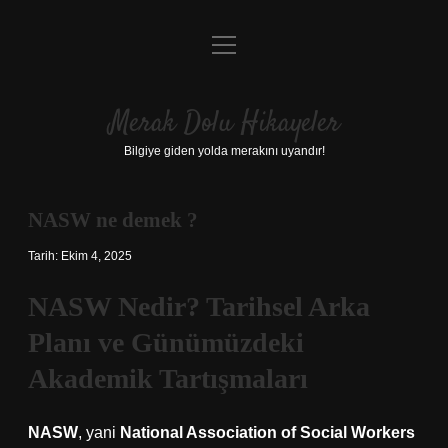
menüyü
Anasayfa
aç
Gizlilik Politikası
Merak Dolu Hikayeler
Yasal Uyarı
Bilgiye giden yolda merakını uyandır!
Hakkımızda
NASW ne demek ?
Tarih: Ekim 4, 2025
NASW Nedir? Tarihsel Arka
Planı ve Günümüzdeki
Akademik Tartışmaları
NASW
, yani
National Association of Social Workers