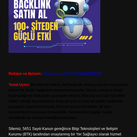
Reklam ve İletişim:
Skype: live:.cid.575569c608265c69
Yasal Uyarı:
Bu internet sitesi, herhangi bir marka, kurum veya şahıs
şirketi ile hiçbir bağlantısı bulunmamaktadır. Sitede yalnızca kendi
hazırladığımız makaleler paylaşılmaktadır. Burada yer alan içerikler
haber niteliği taşımamakta olup, gerçek kurum ve kişiler hakkında
paylaşım yapılmamaktadır. Gerçek kurum ve kişiler ile isim
benzerlikleri tamamen tesadüfidir. Sitemizdeki bilgiler taslak
halindedir ve tavsiye niteliği taşımazlar.
Sitemiz, 5651 Sayılı Kanun gereğince Bilgi Teknolojileri ve İletişim
Kurumu (BTK) tarafından onaylanmış bir Yer Sağlayıcı olarak hizmet