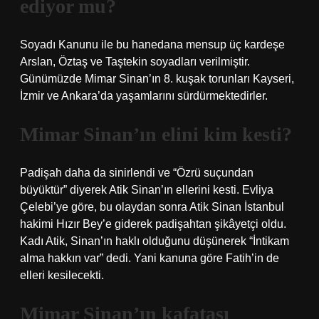
ediyor mu?
Soyadı Kanunu ile bu hanedana mensup üç kardeşe
Arslan, Öztaş ve Taştekin soyadları verilmiştir.
Günümüzde Mimar Sinan’ın 8. kuşak torunları Kayseri,
İzmir ve Ankara’da yaşamlarını sürdürmektedirler.
Mimar Sinan’ın elini kim kesti?
Padişah daha da sinirlendi ve “Özrü suçundan
büyüktür” diyerek Atik Sinan’ın ellerini kesti. Evliya
Çelebi’ye göre, bu olaydan sonra Atik Sinan İstanbul
hakimi Hızır Bey’e giderek padişahtan şikâyetçi oldu.
Kadı Atik, Sinan’ın haklı olduğunu düşünerek “İntikam
alma hakkın var” dedi. Yani kanuna göre Fatih’in de
elleri kesilecekti.
Mimar Sinan’ın kafatası