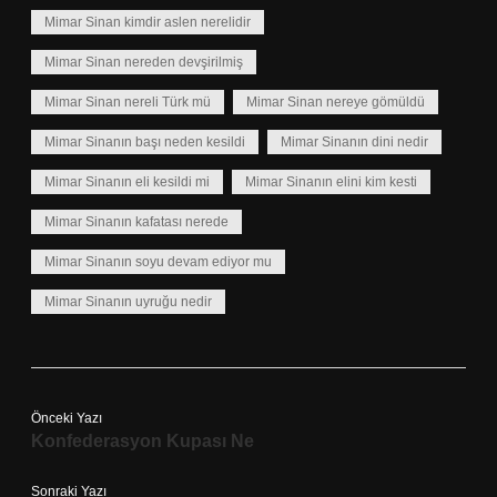
Mimar Sinan kimdir aslen nerelidir
Mimar Sinan nereden devşirilmiş
Mimar Sinan nereli Türk mü
Mimar Sinan nereye gömüldü
Mimar Sinanın başı neden kesildi
Mimar Sinanın dini nedir
Mimar Sinanın eli kesildi mi
Mimar Sinanın elini kim kesti
Mimar Sinanın kafatası nerede
Mimar Sinanın soyu devam ediyor mu
Mimar Sinanın uyruğu nedir
Önceki Yazı
Konfederasyon Kupası Ne
Sonraki Yazı