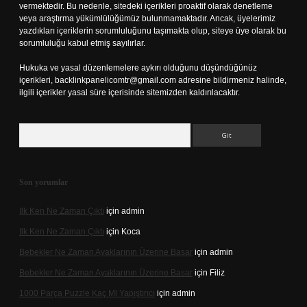
vermektedir. Bu nedenle, sitedeki içerikleri proaktif olarak denetleme
veya araştırma yükümlülüğümüz bulunmamaktadır. Ancak, üyelerimiz
yazdıkları içeriklerin sorumluluğunu taşımakta olup, siteye üye olarak bu
sorumluluğu kabul etmiş sayılırlar.
Hukuka ve yasal düzenlemelere aykırı olduğunu düşündüğünüz
içerikleri,
backlinkpanelicomtr@gmail.com
adresine bildirmeniz halinde,
ilgili içerikler yasal süre içerisinde sitemizden kaldırılacaktır.
Arama
Son yorumlar
Ilk Ken Ne Zaman Çıktı
için
admin
Ilk Ken Ne Zaman Çıktı
için
Koca
Bebekler Ne Zaman Ayaklarının Üzerine Basar
için
admin
Bebekler Ne Zaman Ayaklarının Üzerine Basar
için
Filiz
1000 Parça Puzzle Kaç Ml Yapıştırıcı
için
admin