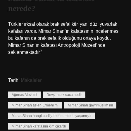
nerede?
Türkler ırksal olarak brakisefaliktir, yani düz, yuvarlak
kafaları vardır. Mimar Sinan’ın kafatasının incelenmesi
bu kafanın da brakisefalik olduğunu ortaya koydu.
Mimar Sinan’ın kafatası Antropoloji Müzesi’nde
saklanmaktadır.”
Tarih:
Makaleler
Ağırnas Alevi mi
Devşirme kısaca nedir
Mimar Sinan aslen Ermeni mi
Mimar Sinan gayrimüslim mi
Mimar Sinan hangi padişah döneminde yaşamıştır
Mimar Sinan kafatasını kim çıkardı