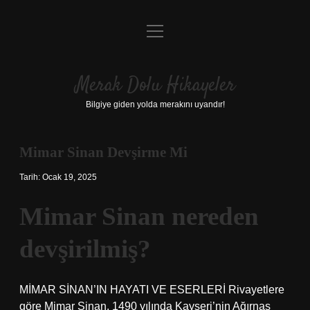
menüyü
Anasayfa
aç
Gizlilik Politikası
Merak Dolu Hikayeler
Yasal Uyarı
Bilgiye giden yolda merakını uyandır!
Hakkımızda
Mimar Sinan Devşirme Mi
Tarih: Ocak 19, 2025
Mimar Sinan nereden
devşirilmiş?
MİMAR SİNAN’IN HAYATI VE ESERLERİ Rivayetlere
göre Mimar Sinan, 1490 yılında Kayseri’nin Ağırnas