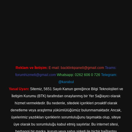
ttps://hiltonbet-giris.com/
betexper indir
Reklam ve İletişim:
E-mail:
backlinkpaneli@gmail.com
Teams:
forumhizmeti@gmail.com
Whatsapp: 0262 606 0 726
Telegram:
@karabul
Yasal Uyarı:
Sitemiz, 5651 Sayılı Kanun gereğince Bilgi Teknolojileri ve
İletişim Kurumu (BTK) tarafından onaylanmış bir Yer Sağlayıcı olarak
hizmet vermektedir. Bu nedenle, sitedeki içerikleri proaktif olarak
denetleme veya araştırma yükümlülüğümüz bulunmamaktadır. Ancak,
üyelerimiz yazdıkları içeriklerin sorumluluğunu taşımakta olup, siteye
üye olarak bu sorumluluğu kabul etmiş sayılırlar. Bu internet sitesi,
herhangi bir marka, kurum veya şahıs şirketi ile hiçbir bağlantısı