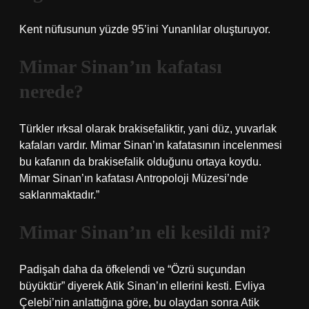
Kent nüfusunun yüzde 95’ini Yunanlılar oluşturuyor.
Mimar Sinan’ın kafatası
nerede?
Türkler ırksal olarak brakisefaliktir, yani düz, yuvarlak
kafaları vardır. Mimar Sinan’ın kafatasının incelenmesi
bu kafanın da brakisefalik olduğunu ortaya koydu.
Mimar Sinan’ın kafatası Antropoloji Müzesi’nde
saklanmaktadır.”
Mimar Sinan’ın eli kesildi mi?
Padişah daha da öfkelendi ve “Özrü suçundan
büyüktür” diyerek Atik Sinan’ın ellerini kesti. Evliya
Çelebi’nin anlattığına göre, bu olaydan sonra Atik