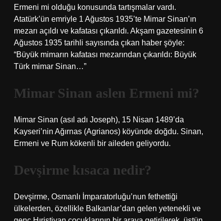
Ermeni mi olduğu konusunda tartışmalar vardı.
Atatürk’ün emriyle 1 Ağustos 1935’te Mimar Sinan’ın
mezarı açıldı ve kafatası çıkarıldı. Akşam gazetesinin 6
Ağustos 1935 tarihli sayısında çıkan haber şöyle:
“Büyük mimarın kafatası mezarından çıkarıldı: Büyük
Türk mimar Sinan…”
Mimar Sinan aslen Ermeni mi?
Mimar Sinan (asıl adı Joseph), 15 Nisan 1489’da
Kayseri’nin Ağırnas (Agrianos) köyünde doğdu. Sinan,
Ermeni ve Rum kökenli bir aileden geliyordu.
Devşirme kısaca nedir?
Devşirme, Osmanlı İmparatorluğu’nun fethettiği
ülkelerden, özellikle Balkanlar’dan gelen yetenekli ve
genç Hıristiyan çocuklarının bir araya getirilerek, üstün