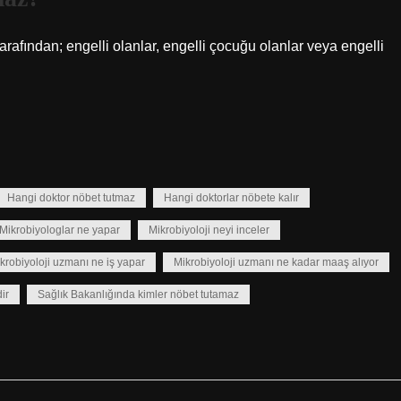
afından; engelli olanlar, engelli çocuğu olanlar veya engelli
Hangi doktor nöbet tutmaz
Hangi doktorlar nöbete kalır
Mikrobiyologlar ne yapar
Mikrobiyoloji neyi inceler
krobiyoloji uzmanı ne iş yapar
Mikrobiyoloji uzmanı ne kadar maaş alıyor
ir
Sağlık Bakanlığında kimler nöbet tutamaz