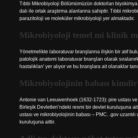
Tıbbi Mikrobiyoloji Bölümümüzün doktorları biyokimya, 
dalı ile ortak araştırma alanlarına sahiptir. Tıbbi mikrobiy
parazitoloji ve moleküler mikrobiyoloji yer almaktadır.
Mikrobiyoloji temel mi klinik m
Yönetmelikte laboratuvar branşlarına ilişkin bir atıf bu
patolojik anatomi laboratuvar branşları olarak sıralanır
hastalıkları’ yer alıyor ve bu branşlara ait olanaklar tan
Mikrobiyolojinin babası kimdir
Antonie van Leeuwenhoek (1632-1723): pire ustası ve m
Birleşik Devletleri’ndeki resmi bir devlet kuruluşuna 
ustası ve mikrobiyolojinin babası – PMC. .gov uzantılı w
kuruluşuna aittir.