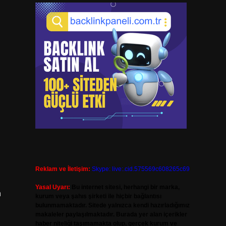
Reklam ve İletişim:
Skype: live:.cid.575569c608265c69
Yasal Uyarı:
Bu internet sitesi, herhangi bir marka,
n
kurum veya şahıs şirketi ile hiçbir bağlantısı
bulunmamaktadır. Sitede yalnızca kendi hazırladığımız
makaleler paylaşılmaktadır. Burada yer alan içerikler
haber niteliği taşımamakta olup, gerçek kurum ve