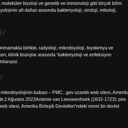
moleküler biyoloji ve genetik ve immünoloji gibi birçok bilim
olojinin alt dalları arasında bakteriyoloji, viroloji, mikoloji,
i?
lunmamakla birlikte, radyoloji, mikrobiyoloji, biyokimya ve
ken, klinik branşlar arasında ‘bakteriyoloji ve enfeksiyon
ımlanıyor.
?
ikrobiyolojinin babası – PMC. .gov uzantılı web sitesi, Amerik
aittir.2 Ağustos 2023Antonie van Leeuwenhoek (1632-1723): pire
eb sitesi, Amerika Birleşik Devletleri’ndeki resmi bir devlet