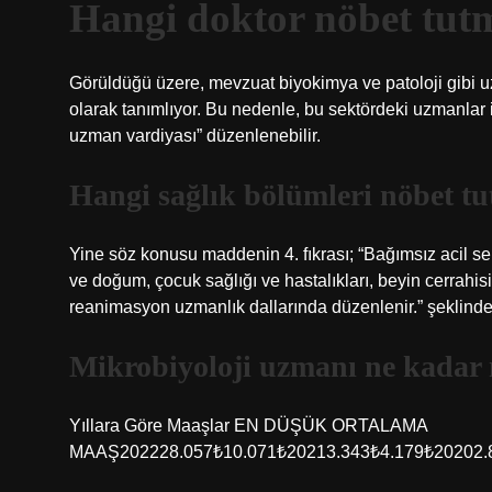
Hangi doktor nöbet tut
Görüldüğü üzere, mevzuat biyokimya ve patoloji gibi u
olarak tanımlıyor. Bu nedenle, bu sektördeki uzmanlar iç
uzman vardiyası” düzenlenebilir.
Hangi sağlık bölümleri nöbet tu
Yine söz konusu maddenin 4. fıkrası; “Bağımsız acil serv
ve doğum, çocuk sağlığı ve hastalıkları, beyin cerrahisi,
reanimasyon uzmanlık dallarında düzenlenir.” şeklinde
Mikrobiyoloji uzmanı ne kadar 
Yıllara Göre Maaşlar EN DÜŞÜK ORTALAMA
MAAŞ202228.057₺10.071₺20213.343₺4.179₺20202.8