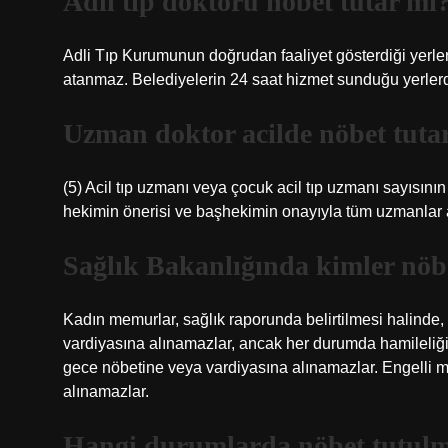
Adli tıp doktoru nöbet tutar mı
Adli Tıp Kurumunun doğrudan faaliyet gösterdiği yerler
atanmaz. Belediyelerin 24 saat hizmet sunduğu yerlerde,
Uzman doktor acilde nöbet tuta
(5) Acil tıp uzmanı veya çocuk acil tıp uzmanı sayısını
hekimin önerisi ve başhekimin onayıyla tüm uzmanlar aci
Sağlık Bakanlığında kimler nöb
Kadın memurlar, sağlık raporunda belirtilmesi halinde
vardiyasına alınamazlar, ancak her durumda hamileliğin
gece nöbetine veya vardiyasına alınamazlar. Engelli m
alınamazlar.
Hangi durumlarda nöbet tutul