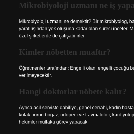
Mikrobiyoloji uzmanı ne iş yap
Mikrobiyoloji uzmanı ne demektir? Bir mikrobiyolog, ba
yaratılışından yok oluşuna kadar olan süreci inceler. M
özel şirketlerde de çalışabilirler.
Kimler nöbetten muaftır?
Öğretmenler tarafından; Engelli olan, engelli çocuğu b
verilmeyecektir.
Hangi doktorlar nöbete kalır?
Ayrıca acil serviste dahiliye, genel cerrahi, kadın hasta
kulak burun boğaz, ortopedi ve travmatoloji, kardiyoloj
hekimler mutlaka görev yapacak.