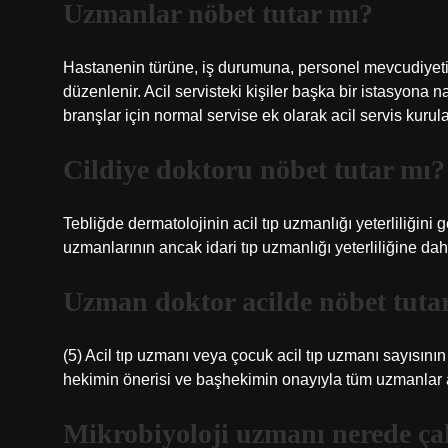
Uzmanlar nöbet tutar mı?
Hastanenin türüne, iş durumuna, personel mevcudiyeti
düzenlenir. Acil servisteki kişiler başka bir istasyona
branşlar için normal servise ek olarak acil servis kurulab
Cildiye doktoru nöbet tutar mı?
Tebliğde dermatolojinin acil tıp uzmanlığı yeterliliğini
uzmanlarının ancak idari tıp uzmanlığı yeterliliğine dahil
Uzman doktor acilde nöbet tuta
(5) Acil tıp uzmanı veya çocuk acil tıp uzmanı sayısını
hekimin önerisi ve başhekimin onayıyla tüm uzmanlar aci
Mikrobiyoloji uzmanı nerede çal