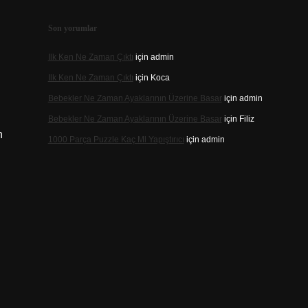
Son yorumlar
Ilk Ken Ne Zaman Çıktı
için
admin
Ilk Ken Ne Zaman Çıktı
için
Koca
Bebekler Ne Zaman Ayaklarının Üzerine Basar
için
admin
Bebekler Ne Zaman Ayaklarının Üzerine Basar
için
Filiz
n
1000 Parça Puzzle Kaç Ml Yapıştırıcı
için
admin