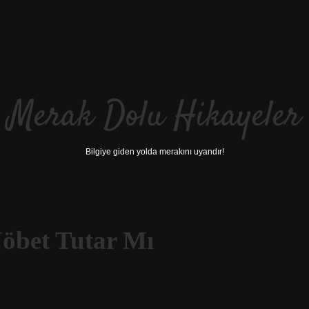
Merak Dolu Hikayeler
Bilgiye giden yolda merakını uyandır!
öbet Tutar Mı