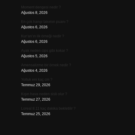
Moment dengesi nedir ?
Ağustos 8, 2026
En çok hangi takımın puanı ?
Ağustos 6, 2026
Kur’an’ın ilk örneği nedir ?
Ağustos 6, 2026
Ayak neden cips gibi kokar ?
Ağustos 5, 2026
Amensalizme bir örnek nedir ?
Ağustos 4, 2026
Yolluk eni kaç cm ?
Temmuz 29, 2026
Kışın hava neden sisli olur ?
Temmuz 27, 2026
Loreal 8.11 kaç dakika bekletilir ?
Temmuz 25, 2026