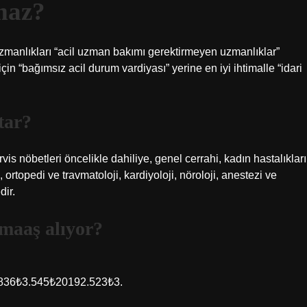
maz?
zmanlıkları “acil uzman bakımı gerektirmeyen uzmanlıklar”
in “bağımsız acil durum vardiyası” yerine en iyi ihtimalle “idari
tar?
is nöbetleri öncelikle dahiliye, genel cerrahi, kadın hastalıkları
 ortopedi ve travmatoloji, kardiyoloji, nöroloji, anestezi ve
dir.
maaş alıyor?
36₺3.545₺20192.523₺3.