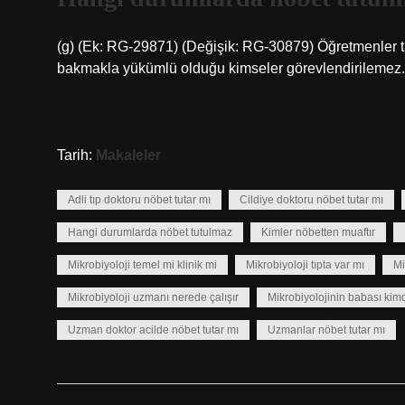
(g) (Ek: RG-29871) (Değişik: RG-30879) Öğretmenler tar
bakmakla yükümlü olduğu kimseler görevlendirilemez.
Tarih:
Makaleler
Adli tıp doktoru nöbet tutar mı
Cildiye doktoru nöbet tutar mı
Hangi durumlarda nöbet tutulmaz
Kimler nöbetten muaftır
Mikrobiyoloji temel mi klinik mi
Mikrobiyoloji tıpta var mı
Mi
Mikrobiyoloji uzmanı nerede çalışır
Mikrobiyolojinin babası kimd
Uzman doktor acilde nöbet tutar mı
Uzmanlar nöbet tutar mı