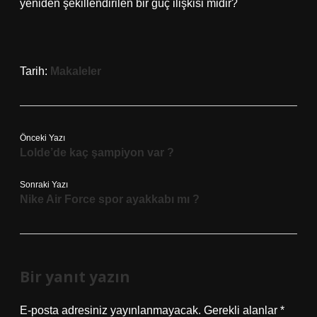
yeniden şekillendirilen bir güç ilişkisi midir?
Tarih:
Makaleler
Önceki Yazı
Lolde’de kaç şampiyon var ?
Sonraki Yazı
Nike Air Force spor ayakkabı mı ?
Bir yanıt yazın
E-posta adresiniz yayınlanmayacak.
Gerekli alanlar
*