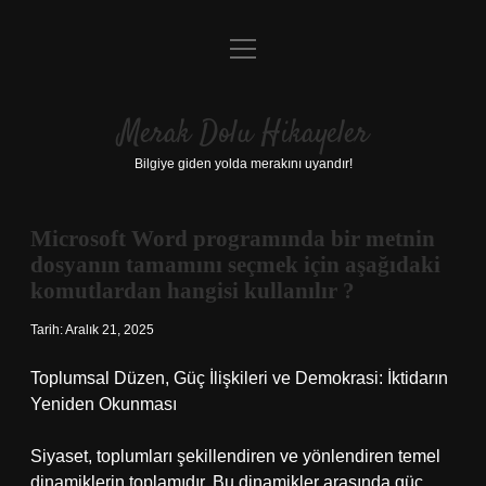
menüyü
Anasayfa
aç
Gizlilik Politikası
Merak Dolu Hikayeler
Yasal Uyarı
Bilgiye giden yolda merakını uyandır!
Hakkımızda
Microsoft Word programında bir metnin
dosyanın tamamını seçmek için aşağıdaki
komutlardan hangisi kullanılır ?
Tarih: Aralık 21, 2025
Toplumsal Düzen, Güç İlişkileri ve Demokrasi: İktidarın
Yeniden Okunması
Siyaset, toplumları şekillendiren ve yönlendiren temel
dinamiklerin toplamıdır. Bu dinamikler arasında güç