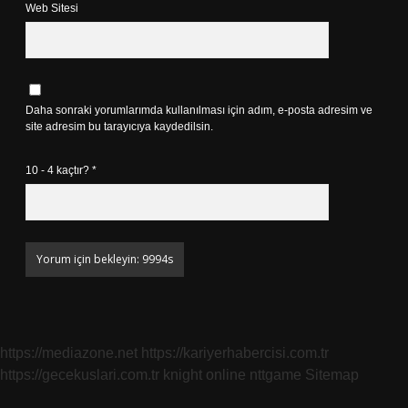
Web Sitesi
Daha sonraki yorumlarımda kullanılması için adım, e-posta adresim ve
site adresim bu tarayıcıya kaydedilsin.
10 - 4 kaçtır?
*
https://mediazone.net
https://kariyerhabercisi.com.tr
https://gecekuslari.com.tr
knight online
nttgame
Sitemap