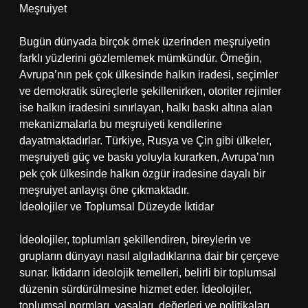
Meşruiyet
Bugün dünyada birçok örnek üzerinden meşruiyetin
farklı yüzlerini gözlemlemek mümkündür. Örneğin,
Avrupa’nın pek çok ülkesinde halkın iradesi, seçimler
ve demokratik süreçlerle şekillenirken, otoriter rejimler
ise halkın iradesini sınırlayan, halkı baskı altına alan
mekanizmalarla bu meşruiyeti kendilerine
dayatmaktadırlar. Türkiye, Rusya ve Çin gibi ülkeler,
meşruiyeti güç ve baskı yoluyla kurarken, Avrupa’nın
pek çok ülkesinde halkın özgür iradesine dayalı bir
meşruiyet anlayışı öne çıkmaktadır.
İdeolojiler ve Toplumsal Düzeyde İktidar
İdeolojiler, toplumları şekillendiren, bireylerin ve
grupların dünyayı nasıl algıladıklarına dair bir çerçeve
sunar. İktidarın ideolojik temelleri, belirli bir toplumsal
düzenin sürdürülmesine hizmet eder. İdeolojiler,
toplumsal normları, yasaları, değerleri ve politikaları