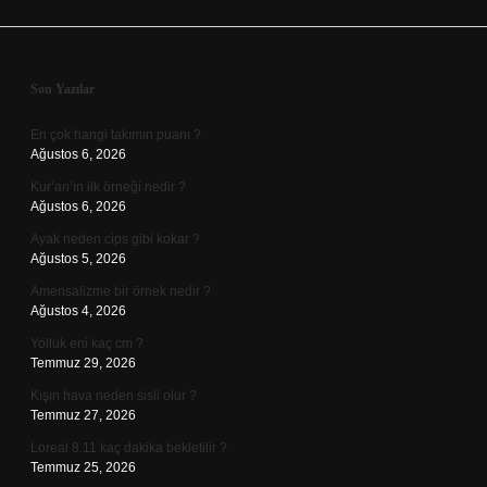
Sidebar
Son Yazılar
En çok hangi takımın puanı ?
Ağustos 6, 2026
Kur’an’ın ilk örneği nedir ?
Ağustos 6, 2026
Ayak neden cips gibi kokar ?
Ağustos 5, 2026
Amensalizme bir örnek nedir ?
Ağustos 4, 2026
Yolluk eni kaç cm ?
Temmuz 29, 2026
Kışın hava neden sisli olur ?
Temmuz 27, 2026
Loreal 8.11 kaç dakika bekletilir ?
Temmuz 25, 2026