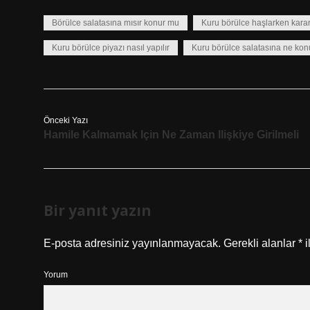
Börülce salatasına mısır konur mu
Kuru börülce haşlarken kara
Kuru börülce piyazı nasıl yapılır
Kuru börülce salatasına ne kon
Önceki Yazı
Hamile Kalmamak Için Ne Zaman Ilişkiye Girilmeli
Bir yanıt yazın
E-posta adresiniz yayınlanmayacak.
Gerekli alanlar
*
i
Yorum