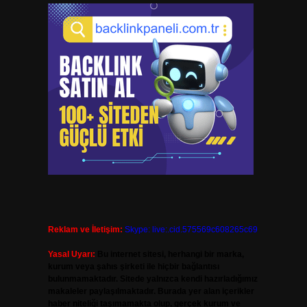
Reklam ve İletişim:
Skype: live:.cid.575569c608265c69
Yasal Uyarı:
Bu internet sitesi, herhangi bir marka,
kurum veya şahıs şirketi ile hiçbir bağlantısı
bulunmamaktadır. Sitede yalnızca kendi hazırladığımız
makaleler paylaşılmaktadır. Burada yer alan içerikler
haber niteliği taşımamakta olup, gerçek kurum ve