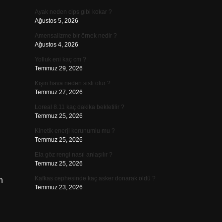
Ayak neden cips gibi kokar ?
Ağustos 5, 2026
Amensalizme bir örnek nedir ?
Ağustos 4, 2026
Yolluk eni kaç cm ?
Temmuz 29, 2026
Kışın hava neden sisli olur ?
Temmuz 27, 2026
Loreal 8.11 kaç dakika bekletilir ?
Temmuz 25, 2026
Kinetik enerji korunumlu mu ?
Temmuz 25, 2026
Ela göz rengi nasıl anlaşılır ?
Temmuz 25, 2026
Kafkas cephesinde kaç asker donarak öldü ?
n
Temmuz 23, 2026