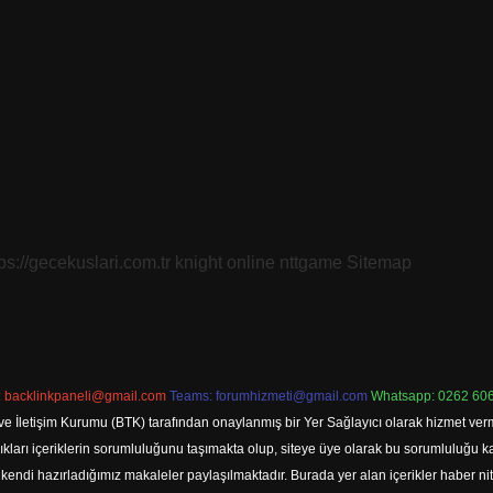
tps://gecekuslari.com.tr
knight online
nttgame
Sitemap
:
backlinkpaneli@gmail.com
Teams:
forumhizmeti@gmail.com
Whatsapp: 0262 606
ve İletişim Kurumu (BTK) tarafından onaylanmış bir Yer Sağlayıcı olarak hizmet verm
rı içeriklerin sorumluluğunu taşımakta olup, siteye üye olarak bu sorumluluğu kabul
a kendi hazırladığımız makaleler paylaşılmaktadır. Burada yer alan içerikler haber 