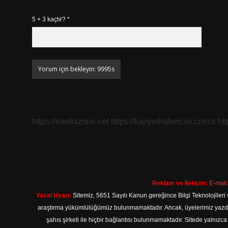
5 + 3 kaçtır?
*
https://mediazone.net
https://kariyerhabercisi.com.tr
ht
Reklam ve İletişim:
E-mail
Yasal Uyarı:
Sitemiz, 5651 Sayılı Kanun gereğince Bilgi Teknolojileri 
araştırma yükümlülüğümüz bulunmamaktadır. Ancak, üyelerimiz yazdıkla
şahıs şirketi ile hiçbir bağlantısı bulunmamaktadır. Sitede yalnızc