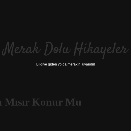
Merak Dolu Hikayeler
Bilgiye giden yolda merakını uyandır!
a Mısır Konur Mu