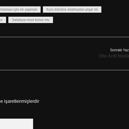
rmaması için ne yapmalı
Kuru börülce ıslatmadan pişer mi
ur
Salataya mısır konur mu
Sonraki Yaz
Oto Anfi Nedi
le işaretlenmişlerdir