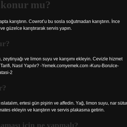
r konur mu?
pta karıştırın. Cowrot’u bu sosla soğutmadan karıştırın. İnce
ve güzelce karıştırarak servis yapın.
ur?
 zeytinyağı ve limon suyu ve karışımı ekleyin. Cevizle hizmet
ç Tarifi, Nasıl Yapılır? -Yemek.comyemek.com ›Kuru-Borulce-
atasi-2
r?
ıslatalım, ertesi gün pişirin ve affedin. Yağ, limon suyu, nar sütu
mates ekleyin ve karıştırın ve servis plakasına getirin.
aması için ne yapmalı?