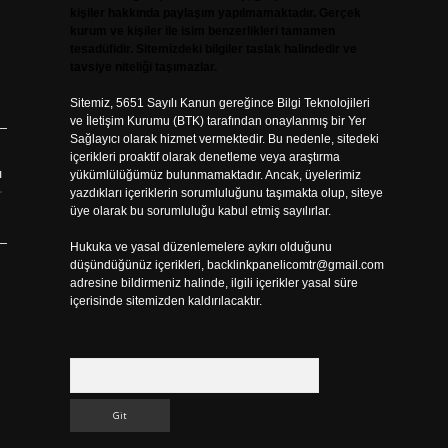
kişiler hakkında paylaşım yapılmamaktadır. Gerçek
kurum ve kişiler ile isim benzerlikleri tamamen
tesadüfidir. Sitemizdeki bilgiler taslak halindedir ve
tavsiye niteliği taşımazlar.
Sitemiz, 5651 Sayılı Kanun gereğince Bilgi Teknolojileri
ve İletişim Kurumu (BTK) tarafından onaylanmış bir Yer
Sağlayıcı olarak hizmet vermektedir. Bu nedenle, sitedeki
içerikleri proaktif olarak denetleme veya araştırma
ı
yükümlülüğümüz bulunmamaktadır. Ancak, üyelerimiz
r
yazdıkları içeriklerin sorumluluğunu taşımakta olup, siteye
üye olarak bu sorumluluğu kabul etmiş sayılırlar.
Hukuka ve yasal düzenlemelere aykırı olduğunu
düşündüğünüz içerikleri,
backlinkpanelicomtr@gmail.com
adresine bildirmeniz halinde, ilgili içerikler yasal süre
içerisinde sitemizden kaldırılacaktır.
Arama