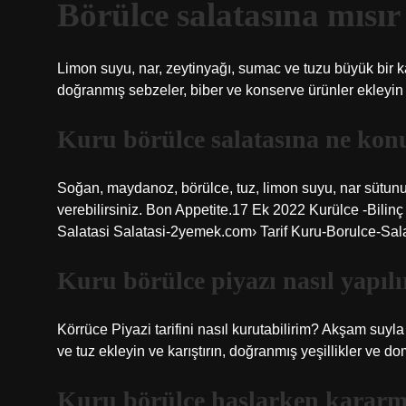
Börülce salatasına mısı
Limon suyu, nar, zeytinyağı, sumac ve tuzu büyük bir ka
doğranmış sebzeler, biber ve konserve ürünler ekleyin 
Kuru börülce salatasına ne kon
Soğan, maydanoz, börülce, tuz, limon suyu, nar sütunu,
verebilirsiniz. Bon Appetite.17 Ek 2022 Kurülce -Bilin
Salatasi Salatasi-2yemek.com› Tarif Kuru-Borulce-Sal
Kuru börülce piyazı nasıl yapılı
Körrüce Piyazi tarifini nasıl kurutabilirim? Akşam suyla 
ve tuz ekleyin ve karıştırın, doğranmış yeşillikler ve do
Kuru börülce haşlarken kararm