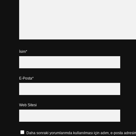
İsim*
E-Posta*
Web Sitesi
Daha sonraki yorumlarımda kullanılması için adım, e-posta adresim 