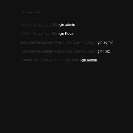
Son yorumlar
Ilk Ken Ne Zaman Çıktı
için
admin
Ilk Ken Ne Zaman Çıktı
için
Koca
Bebekler Ne Zaman Ayaklarının Üzerine Basar
için
admin
Bebekler Ne Zaman Ayaklarının Üzerine Basar
için
Filiz
1000 Parça Puzzle Kaç Ml Yapıştırıcı
için
admin