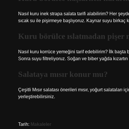
Nasıl kuru inek strapa salata tarifi alabilirim? Her ş
sıcak su ile pişirmeye başlıyoruz. Kaynar suyu birkaç k
Kuru börülce ıslatmadan pişer 
Nasıl kuru korrüce yemeğini tarif edebilirim? İlk başt
Sonra suyu filtreliyoruz. Soğan ve biber yağda kızartın
Salataya mısır konur mu?
Çeşitli Mısır salatası önerileri mısır, yoğurt salataları 
yerleştirebilirsiniz.
Tarih:
Makaleler