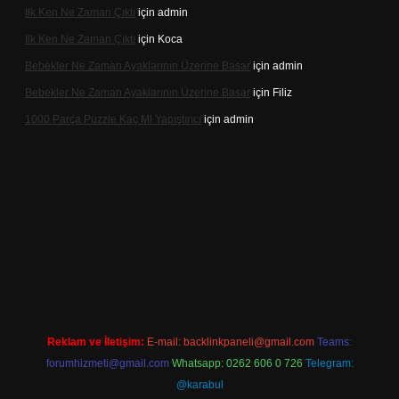
Ilk Ken Ne Zaman Çıktı
için
admin
Ilk Ken Ne Zaman Çıktı
için
Koca
Bebekler Ne Zaman Ayaklarının Üzerine Basar
için
admin
Bebekler Ne Zaman Ayaklarının Üzerine Basar
için
Filiz
1000 Parça Puzzle Kaç Ml Yapıştırıcı
için
admin
r indir
Reklam ve İletişim:
E-mail:
backlinkpaneli@gmail.com
Teams:
forumhizmeti@gmail.com
Whatsapp: 0262 606 0 726
Telegram:
@karabul