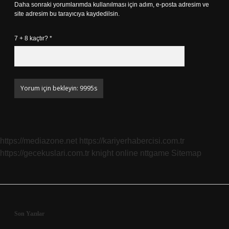
Daha sonraki yorumlarımda kullanılması için adım, e-posta adresim ve
site adresim bu tarayıcıya kaydedilsin.
7 + 8 kaçtır?
*
https://mediazone.net
https://kariyerhabercisi.com.tr
https://gecekuslari.com.tr
knight online
nttgame
Sitemap
Sidebar
Son Yazılar