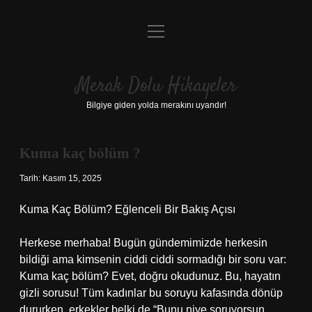
menüyü
Anasayfa
aç
Gizlilik Politikası
Merak Dolu Hikayeler
Yasal Uyarı
Bilgiye giden yolda merakını uyandır!
Hakkımızda
Kuma kaç bölüm ?
Tarih: Kasım 15, 2025
Kuma Kaç Bölüm? Eğlenceli Bir Bakış Açısı
Herkese merhaba! Bugün gündemimizde herkesin
bildiği ama kimsenin ciddi ciddi sormadığı bir soru var:
Kuma kaç bölüm? Evet, doğru okudunuz. Bu, hayatın
gizli sorusu! Tüm kadınlar bu soruyu kafasında dönüp
dururken, erkekler belki de “Bunu niye soruyorsun,