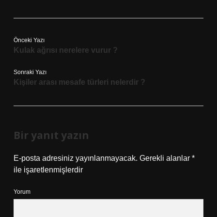
Önceki Yazı
Kulak ağrısı nerelere vurur ?
Sonraki Yazı
Kişiler arası mesafe türleri nelerdir ?
Bir yanıt yazın
E-posta adresiniz yayınlanmayacak.
Gerekli alanlar
*
ile işaretlenmişlerdir
Yorum