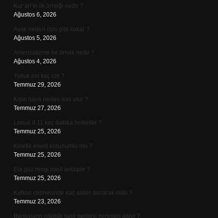
Kur’an’ın ilk örneği nedir ?
Ağustos 6, 2026
Ayak neden cips gibi kokar ?
Ağustos 5, 2026
Amensalizme bir örnek nedir ?
Ağustos 4, 2026
Yolluk eni kaç cm ?
Temmuz 29, 2026
Kışın hava neden sisli olur ?
Temmuz 27, 2026
Loreal 8.11 kaç dakika bekletilir ?
Temmuz 25, 2026
Kinetik enerji korunumlu mu ?
Temmuz 25, 2026
Ela göz rengi nasıl anlaşılır ?
Temmuz 25, 2026
Kafkas cephesinde kaç asker donarak öldü ?
Temmuz 23, 2026
Bankaların istediği gelir belgesi nereden alınır ?