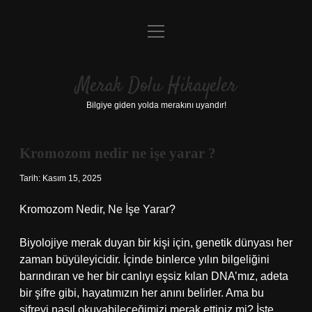
menüyü
Anasayfa
aç
Gizlilik Politikası
Merak Dolu Hikayeler
Yasal Uyarı
Bilgiye giden yolda merakını uyandır!
Hakkımızda
Kromozom nedir ne işe yarar ?
Tarih: Kasım 15, 2025
Kromozom Nedir, Ne İşe Yarar?
Biyolojiye merak duyan bir kişi için, genetik dünyası her
zaman büyüleyicidir. İçinde binlerce yılın bilgeliğini
barındıran ve her bir canlıyı eşsiz kılan DNA’mız, adeta
bir şifre gibi, hayatımızın her anını belirler. Ama bu
şifreyi nasıl okuyabileceğimizi merak ettiniz mi? İşte