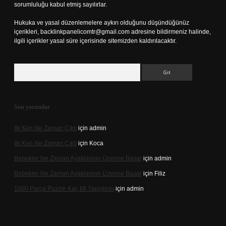
sorumluluğu kabul etmiş sayılırlar.
Hukuka ve yasal düzenlemelere aykırı olduğunu düşündüğünüz
içerikleri,
backlinkpanelicomtr@gmail.com
adresine bildirmeniz halinde,
ilgili içerikler yasal süre içerisinde sitemizden kaldırılacaktır.
Arama
Son yorumlar
Ilk Ken Ne Zaman Çıktı
için
admin
Ilk Ken Ne Zaman Çıktı
için
Koca
Bebekler Ne Zaman Ayaklarının Üzerine Basar
için
admin
Bebekler Ne Zaman Ayaklarının Üzerine Basar
için
Filiz
1000 Parça Puzzle Kaç Ml Yapıştırıcı
için
admin