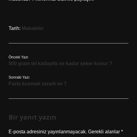
Tarih:
Makaleler
Önceki Yazı
500 gram tel kadayıfa ne kadar şeker konur ?
Sonraki Yazı
Fazla kusmak zararlı mı ?
Bir yanıt yazın
E-posta adresiniz yayınlanmayacak.
Gerekli alanlar
*