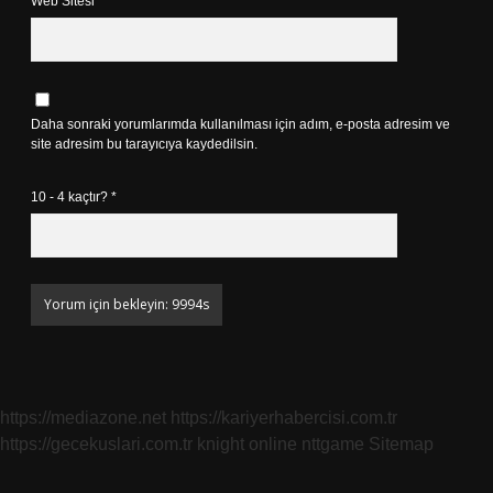
Web Sitesi
Daha sonraki yorumlarımda kullanılması için adım, e-posta adresim ve
site adresim bu tarayıcıya kaydedilsin.
10 - 4 kaçtır?
*
https://mediazone.net
https://kariyerhabercisi.com.tr
https://gecekuslari.com.tr
knight online
nttgame
Sitemap