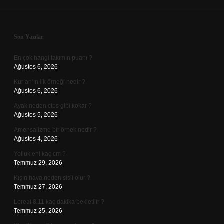
Sidebar
Son Yazılar
En çok hangi takımın puanı ?
Ağustos 6, 2026
Kur’an’ın ilk örneği nedir ?
Ağustos 6, 2026
Ayak neden cips gibi kokar ?
Ağustos 5, 2026
Amensalizme bir örnek nedir ?
Ağustos 4, 2026
Yolluk eni kaç cm ?
Temmuz 29, 2026
Kışın hava neden sisli olur ?
Temmuz 27, 2026
Loreal 8.11 kaç dakika bekletilir ?
Temmuz 25, 2026