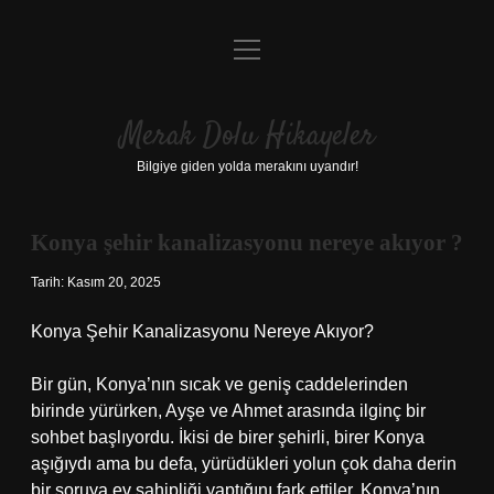
menüyü
Anasayfa
aç
Gizlilik Politikası
Merak Dolu Hikayeler
Yasal Uyarı
Bilgiye giden yolda merakını uyandır!
Hakkımızda
Konya şehir kanalizasyonu nereye akıyor ?
Tarih: Kasım 20, 2025
Konya Şehir Kanalizasyonu Nereye Akıyor?
Bir gün, Konya’nın sıcak ve geniş caddelerinden
birinde yürürken, Ayşe ve Ahmet arasında ilginç bir
sohbet başlıyordu. İkisi de birer şehirli, birer Konya
aşığıydı ama bu defa, yürüdükleri yolun çok daha derin
bir soruya ev sahipliği yaptığını fark ettiler. Konya’nın