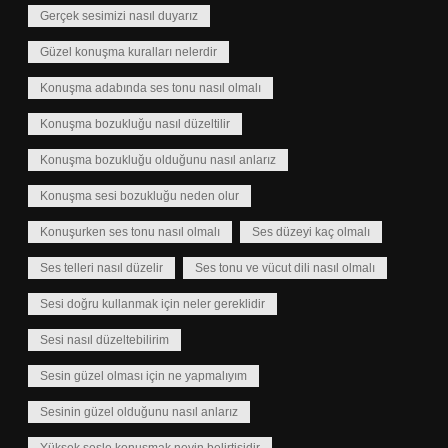
Gerçek sesimizi nasıl duyarız
Güzel konuşma kuralları nelerdir
Konuşma adabında ses tonu nasıl olmalı
Konuşma bozukluğu nasıl düzeltilir
Konuşma bozukluğu olduğunu nasıl anlarız
Konuşma sesi bozukluğu neden olur
Konuşurken ses tonu nasıl olmalı
Ses düzeyi kaç olmalı
Ses telleri nasıl düzelir
Ses tonu ve vücut dili nasıl olmalı
Sesi doğru kullanmak için neler gereklidir
Sesi nasıl düzeltebilirim
Sesin güzel olması için ne yapmalıyım
Sesinin güzel olduğunu nasıl anlarız