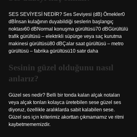
SES SEVİYESİ NEDİR? Ses Seviyesi (dB) Örnekler0
dBİnsan kulağının duyabildiği seslerin başlangıç ​​
noktası60 dBNormal konuşma gürültüsü70 dBGürültülü
trafik gürültüsü – elektrikli süpürge veya saç kurutma
makinesi gürültüsü80 dBÇalar saat gürültüsü – metro
gürültüsü – fabrika gürültüsü10 satır daha
Sesinin güzel olduğunu nasıl
anlarız?
Güzel ses nedir? Belli bir tonda kalan alçak notaları
veya alçak tonları kolayca üretebilen sese güzel ses
diyoruz, özellikle aralıklarda sabit kalabilen sese.
Güzel ses için kriterimiz akorttan çıkmamamız ve ritmi
kaybetmememizdir.