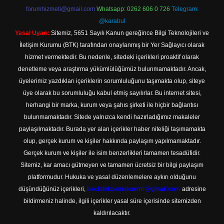
forumhizmeti@gmail.com
Whatsapp: 0262 606 0 726
Telegram:
@karabul
Yasal Uyarı:
Sitemiz, 5651 Sayılı Kanun gereğince Bilgi Teknolojileri ve
İletişim Kurumu (BTK) tarafından onaylanmış bir Yer Sağlayıcı olarak
hizmet vermektedir. Bu nedenle, sitedeki içerikleri proaktif olarak
denetleme veya araştırma yükümlülüğümüz bulunmamaktadır. Ancak,
üyelerimiz yazdıkları içeriklerin sorumluluğunu taşımakta olup, siteye
üye olarak bu sorumluluğu kabul etmiş sayılırlar. Bu internet sitesi,
herhangi bir marka, kurum veya şahıs şirketi ile hiçbir bağlantısı
bulunmamaktadır. Sitede yalnızca kendi hazırladığımız makaleler
paylaşılmaktadır. Burada yer alan içerikler haber niteliği taşımamakta
olup, gerçek kurum ve kişiler hakkında paylaşım yapılmamaktadır.
Gerçek kurum ve kişiler ile isim benzerlikleri tamamen tesadüfidir.
Sitemiz, kar amacı gütmeyen ve tamamen ücretsiz bir bilgi paylaşım
platformudur. Hukuka ve yasal düzenlemelere aykırı olduğunu
düşündüğünüz içerikleri,
backlinkpanelicomtr@gmail.com
adresine
bildirmeniz halinde, ilgili içerikler yasal süre içerisinde sitemizden
kaldırılacaktır.