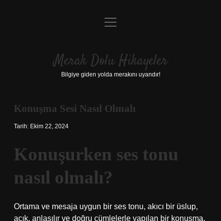
menüyü
Anasayfa
aç
Gizlilik Politikası
Merak Dolu Hikayeler
Yasal Uyarı
Bilgiye giden yolda merakını uyandır!
Hakkımızda
Konuşma Sesi Nasıl Olmalı
Tarih: Ekim 22, 2024
Konuşurken ses tonu
nasıl olmalı?
Ortama ve mesaja uygun bir ses tonu, akıcı bir üslup,
açık, anlaşılır ve doğru cümlelerle yapılan bir konuşma,