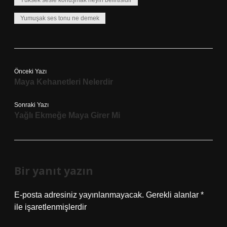
Yüksek sesle konuşmak neyin belirtisidir
Yumuşak ses tonu ne demek
Önceki Yazı
Maya Kehanetleri Nelerdir
Sonraki Yazı
Yağlı Ekmeğe Maya Girer Mi
Bir yanıt yazın
E-posta adresiniz yayınlanmayacak.
Gerekli alanlar
*
ile işaretlenmişlerdir