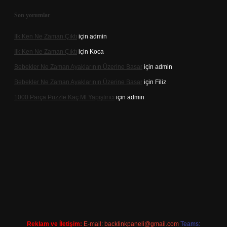
Son yorumlar
Ilk Ken Ne Zaman Çıktı
için
admin
Ilk Ken Ne Zaman Çıktı
için
Koca
Bebekler Ne Zaman Ayaklarının Üzerine Basar
için
admin
Bebekler Ne Zaman Ayaklarının Üzerine Basar
için
Filiz
1000 Parça Puzzle Kaç Ml Yapıştırıcı
için
admin
ps://hiltonbet-giris.com/
betexper indir
Reklam ve İletişim:
E-mail:
backlinkpaneli@gmail.com
Teams: