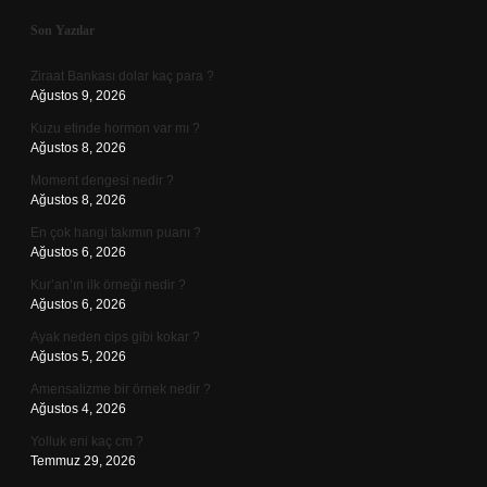
Sidebar
Son Yazılar
Ziraat Bankası dolar kaç para ?
Ağustos 9, 2026
Kuzu etinde hormon var mı ?
Ağustos 8, 2026
Moment dengesi nedir ?
Ağustos 8, 2026
En çok hangi takımın puanı ?
Ağustos 6, 2026
Kur’an’ın ilk örneği nedir ?
Ağustos 6, 2026
Ayak neden cips gibi kokar ?
Ağustos 5, 2026
Amensalizme bir örnek nedir ?
Ağustos 4, 2026
Yolluk eni kaç cm ?
Temmuz 29, 2026