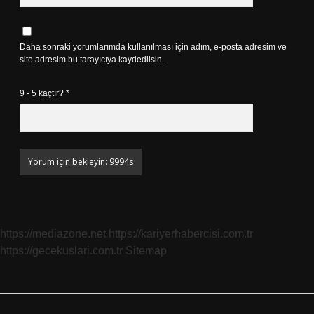
Daha sonraki yorumlarımda kullanılması için adım, e-posta adresim ve
site adresim bu tarayıcıya kaydedilsin.
9 - 5 kaçtır?
*
https://mediazone.net
https://kariyerhabercisi.com.tr
https://gecekuslari.com.tr
Sitemap