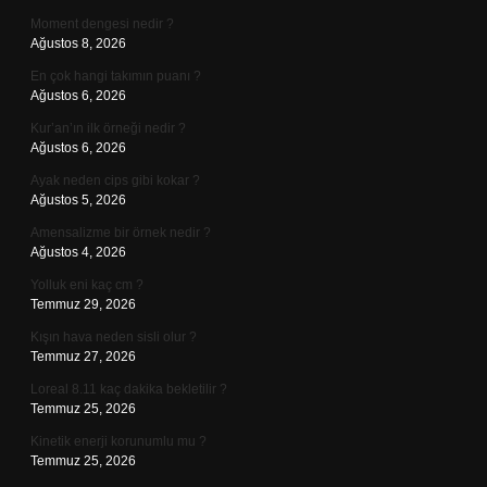
Moment dengesi nedir ?
Ağustos 8, 2026
En çok hangi takımın puanı ?
Ağustos 6, 2026
Kur’an’ın ilk örneği nedir ?
Ağustos 6, 2026
Ayak neden cips gibi kokar ?
Ağustos 5, 2026
Amensalizme bir örnek nedir ?
Ağustos 4, 2026
Yolluk eni kaç cm ?
Temmuz 29, 2026
Kışın hava neden sisli olur ?
Temmuz 27, 2026
Loreal 8.11 kaç dakika bekletilir ?
Temmuz 25, 2026
Kinetik enerji korunumlu mu ?
Temmuz 25, 2026