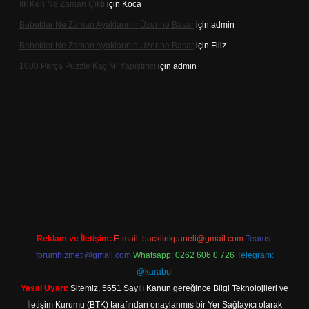
Ilk Ken Ne Zaman Çıktı
için
Koca
Bebekler Ne Zaman Ayaklarının Üzerine Basar
için
admin
Bebekler Ne Zaman Ayaklarının Üzerine Basar
için
Filiz
1000 Parça Puzzle Kaç Ml Yapıştırıcı
için
admin
com/
betexper indir
Reklam ve İletişim:
E-mail:
backlinkpaneli@gmail.com
Teams:
forumhizmeti@gmail.com
Whatsapp: 0262 606 0 726
Telegram:
@karabul
Yasal Uyarı:
Sitemiz, 5651 Sayılı Kanun gereğince Bilgi Teknolojileri ve
İletişim Kurumu (BTK) tarafından onaylanmış bir Yer Sağlayıcı olarak