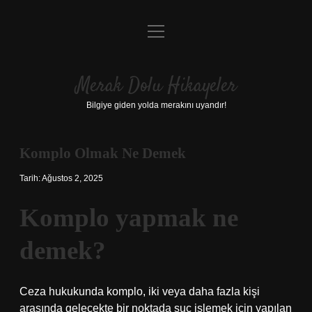
menüyü
Anasayfa
aç
Gizlilik Politikası
Merak Dolu Hikayeler
Yasal Uyarı
Bilgiye giden yolda merakını uyandır!
Hakkımızda
Komplo Olmak Ne Demek
Tarih: Ağustos 2, 2025
Komplo yapmak ne
demek?
Ceza hukukunda komplo, iki veya daha fazla kişi
arasında gelecekte bir noktada suç işlemek için yapılan