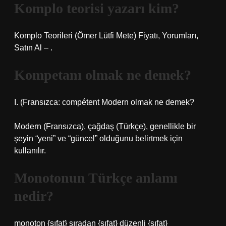
Komplo teorisi yazarı kim?
Komplo Teorileri (Ömer Lütfi Mete) Fiyatı, Yorumları,
Satın Al – .
Kompetanı olmak ne demek?
I. (Fransızca: compétent
Modern olmak ne demek?
Modern (Fransızca), çağdaş (Türkçe), genellikle bir
şeyin “yeni” ve “güncel” olduğunu belirtmek için
kullanılır.
Monotonun Türkçe anlamı
nedir?
monoton {sıfat} sıradan {sıfat} düzenli {sıfat}