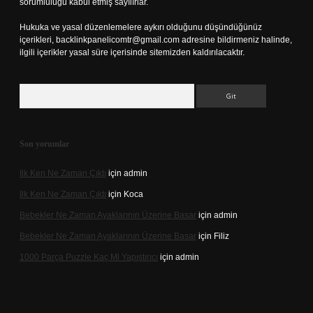
sorumluluğu kabul etmiş sayılırlar.
Hukuka ve yasal düzenlemelere aykırı olduğunu düşündüğünüz
içerikleri,
backlinkpanelicomtr@gmail.com
adresine bildirmeniz halinde,
ilgili içerikler yasal süre içerisinde sitemizden kaldırılacaktır.
Arama
Son yorumlar
Ilk Ken Ne Zaman Çıktı
için
admin
Ilk Ken Ne Zaman Çıktı
için
Koca
Bebekler Ne Zaman Ayaklarının Üzerine Basar
için
admin
Bebekler Ne Zaman Ayaklarının Üzerine Basar
için
Filiz
1000 Parça Puzzle Kaç Ml Yapıştırıcı
için
admin