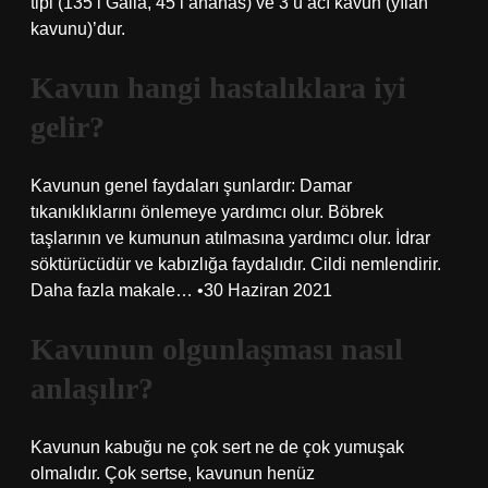
tipi (135’i Galia, 45’i ananas) ve 3’ü acı kavun (yılan
kavunu)’dur.
Kavun hangi hastalıklara iyi
gelir?
Kavunun genel faydaları şunlardır: Damar
tıkanıklıklarını önlemeye yardımcı olur. Böbrek
taşlarının ve kumunun atılmasına yardımcı olur. İdrar
söktürücüdür ve kabızlığa faydalıdır. Cildi nemlendirir.
Daha fazla makale… •30 Haziran 2021
Kavunun olgunlaşması nasıl
anlaşılır?
Kavunun kabuğu ne çok sert ne de çok yumuşak
olmalıdır. Çok sertse, kavunun henüz