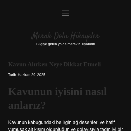
menüyü
Anasayfa
aç
Gizlilik Politikası
Merak Dolu Hikayeler
Yasal Uyarı
Bilgiye giden yolda merakını uyandır!
Hakkımızda
Kavun Alırken Neye Dikkat Etmeli
Tarih: Haziran 29, 2025
Kavunun iyisini nasıl
anlarız?
Kavunun kabuğundaki belirgin ağ desenleri ve hafif
yumuşak alt kısım olgunluğun ve dolayısıyla tadın iyi bir