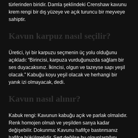
türlerinden biridir. Damla şeklindeki Crenshaw kavunu
krem ​​rengi bir dış yüzeye ve açık turuncu bir meyveye
sahiptir.
Kavun karpuz nasıl seçilir?
Üretici, iyi bir karpuzu seçmenin üç yolu olduğunu
açıkladı: “Birincisi, karpuza vurduğunuzda sağlam bir
ses duyacaksınız. İkincisi, olgun ve tazeyse sapı yeşil
olacak.” Kabuğu koyu yeşil olacak ve herhangi bir
yanık izi olmayacak, dedi.
Kavun nasıl alınır?
Kabuk rengi: Kavunun kabuğu açık ve parlak olmalıdır.
Renk homojen olmalı ve yeşilden sarıya kadar
değişebilir. Dokunma: Kavunu hafifçe bastırırsanız
hafifçe bükülmelidir. Sert değilse bu olgunlaştığını