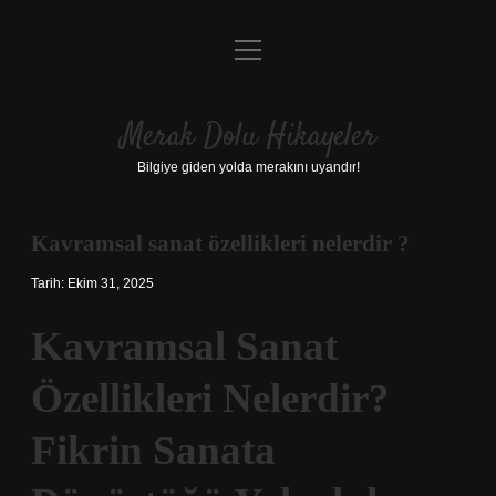
menüyü
Anasayfa
aç
Gizlilik Politikası
Merak Dolu Hikayeler
Yasal Uyarı
Bilgiye giden yolda merakını uyandır!
Hakkımızda
Kavramsal sanat özellikleri nelerdir ?
Tarih: Ekim 31, 2025
Kavramsal Sanat
Özellikleri Nelerdir?
Fikrin Sanata