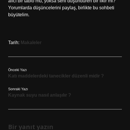
alıcı bir tablo mu, yoksa seni düşündüren bir fikir mi?
Yorumlarda düşüncelerini paylaş, birlikte bu sohbeti
büyütelim.
Tarih:
Makaleler
Önceki Yazı
Katı maddelerdeki tanecikler düzenli midir ?
Sonraki Yazı
Kaynak suyu nasıl anlaşılır ?
Bir yanıt yazın