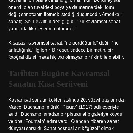
kavramın ön plana çıkarıldığı bir akımdır. Bu anlayışta
önemli olan tuvaldeki boya ya da mermerdeki form
değil; sanatçının iletmek istediği düşüncedir. Amerikalı
sanatçı Sol LeWitt’in dediği gibi: “Bir kavramsal sanat
yapıtında fikir, eserin motorudur.”
Kısacası kavramsal sanat, “ne gördüğünle” değil, “ne
anladığınla” ilgilenir. Bir eser, sadece bir metin, bir
fotoğraf dizisi, hatta hiç var olmayan bir fikir bile olabilir.
Tarihten Bugüne Kavramsal
Sanatın Kısa Serüveni
Kavramsal sanatın kökleri aslında 20. yüzyıl başlarında
Marcel Duchamp’ın ünlü “Pisuar” (1917) adlı eseriyle
atıldı. Duchamp, sıradan bir pisuarı alıp galeriye koydu
ve ona “Fountain” adını verdi. O andan itibaren sanat
dünyası sarsıldı: Sanat nesnesi artık “güzel” olmak