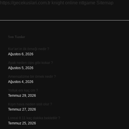
https://gecekuslari.com.tr
knight online
nttgame
Sitemap
Sidebar
Son Yazılar
Kur’an’ın ilk örneği nedir ?
Ağustos 6, 2026
Ayak neden cips gibi kokar ?
Ağustos 5, 2026
Amensalizme bir örnek nedir ?
Ağustos 4, 2026
Yolluk eni kaç cm ?
Temmuz 29, 2026
Kışın hava neden sisli olur ?
Temmuz 27, 2026
Loreal 8.11 kaç dakika bekletilir ?
Temmuz 25, 2026