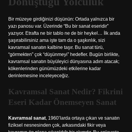
Dönüştüğü Yolculuk
Bir müzeye girdiğinizi düşünün: Ortada yalnızca bir
yazı panosu var. Üzerinde “Bu bir sanat eseridir”
yazıyor. Etrafta ne bir tablo ne de bir heykel… İlk anda
şaşırabilirsiniz ama işte tam da o şaşkınlık, sizi
kavramsal sanatın kalbine taşır. Bu sanat türü,
“görmekten” çok “düşünmeyi” hedefler. Bugün birlikte,
kavramsal sanatın büyüleyici dünyasına adım atacak;
kökenlerinden günümüzdeki etkilerine kadar
derinlemesine inceleyeceğiz.
Kavramsal Sanat Nedir? Fikrini
Eseri Kadar Önemseyen Sanat
Kavramsal sanat
, 1960’larda ortaya çıkan ve sanatın
fiziksel nesnesinden çok, arkasındaki fikir veya