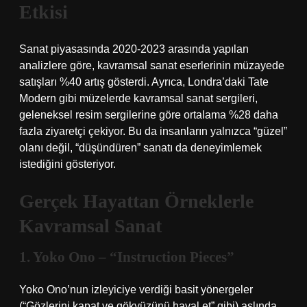
Etkisi
Sanat piyasasında 2020-2023 arasında yapılan
analizlere göre, kavramsal sanat eserlerinin müzayede
satışları %40 artış gösterdi. Ayrıca, Londra’daki Tate
Modern gibi müzelerde kavramsal sanat sergileri,
geleneksel resim sergilerine göre ortalama %28 daha
fazla ziyaretçi çekiyor. Bu da insanların yalnızca “güzel”
olanı değil, “düşündüren” sanatı da deneyimlemek
istediğini gösteriyor.
Gerçek Hayattan Örneklerle
Kavramsal Sanat
1. Yoko Ono – “Instruction Pieces”
Yoko Ono’nun izleyiciye verdiği basit yönergeler
(“Gözlerini kapat ve gökyüzünü hayal et” gibi) aslında